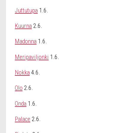
Juttutupa
1.6.
Kuurna
2.6.
Madonna
1.6.
Meripaviljonki
1.6.
Nokka
4.6.
Olo
2.6.
Onda
1.6.
Palace
2.6.