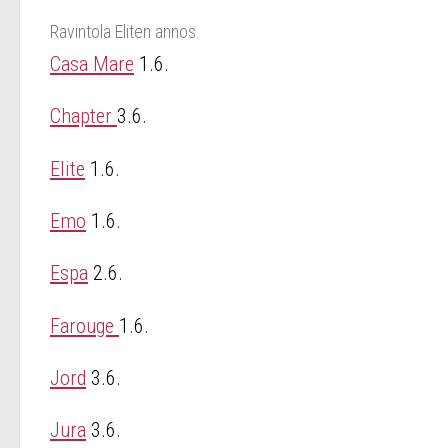
Ravintola Eliten annos
Casa Mare
1.6.
Chapter
3.6.
Elite
1.6.
Emo
1.6.
Espa
2.6.
Farouge
1.6.
Jord
3.6.
Jura
3.6.