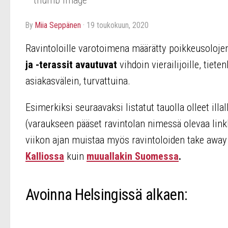
by
Miia Seppänen
·
19 toukokuun, 2020
Ravintoloille varotoimena määrätty poikkeusoloj
ja -terassit avautuvat
vihdoin vierailijoille, tiet
asiakasvälein, turvattuina.
Esimerkiksi seuraavaksi listatut tauolla olleet illal
(varaukseen pääset ravintolan nimessä olevaa link
viikon ajan muistaa myös ravintoloiden take away 
Kalliossa
kuin
muuallakin Suomessa
.
Avoinna Helsingissä alkaen: