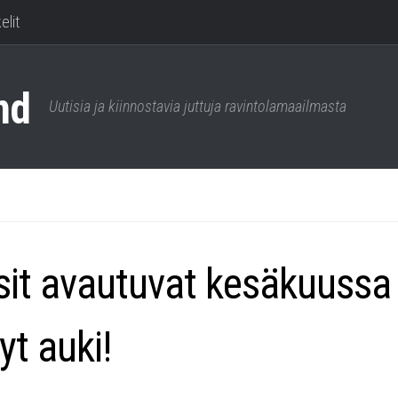
elit
Uutisia ja kiinnostavia juttuja ravintolamaailmasta
assit avautuvat kesäkuussa
yt auki!