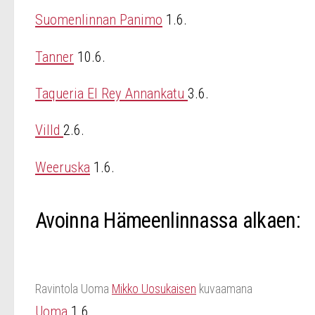
Suomenlinnan Panimo
1.6.
Tanner
10.6.
Taqueria El Rey Annankatu
3.6.
Villd
2.6.
Weeruska
1.6.
Avoinna Hämeenlinnassa alkaen:
Ravintola Uoma
Mikko Uosukaisen
kuvaamana
Uoma
1.6.