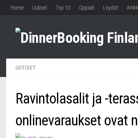
Home
Uutiset
Top 10
Oppaat
Löydöt
Artikk
UUTISET
Ravintolasalit ja -ter
onlinevaraukset ovat n