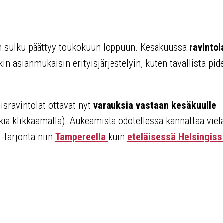
en sulku päättyy toukokuun loppuun. Kesäkuussa
ravintol
enkin asianmukaisin erityisjärjestelyin, kuten tavallista p
lisravintolat ottavat nyt
varauksia vastaan kesäkuulle
kiä klikkaamalla). Aukeamista odotellessa kannattaa viel
-tarjonta niin
Tampereella
kuin
eteläisessä Helsingiss