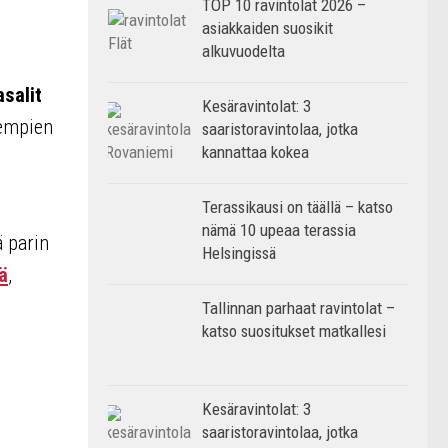
TOP 10 ravintolat 2026 –
asiakkaiden suosikit
alkuvuodelta
asalit
Kesäravintolat: 3
idempien
saaristoravintolaa, jotka
kannattaa kokea
Terassikausi on täällä – katso
nämä 10 upeaa terassia
ä parin
Helsingissä
ä
,
Tallinnan parhaat ravintolat –
katso suositukset matkallesi
Kesäravintolat: 3
saaristoravintolaa, jotka