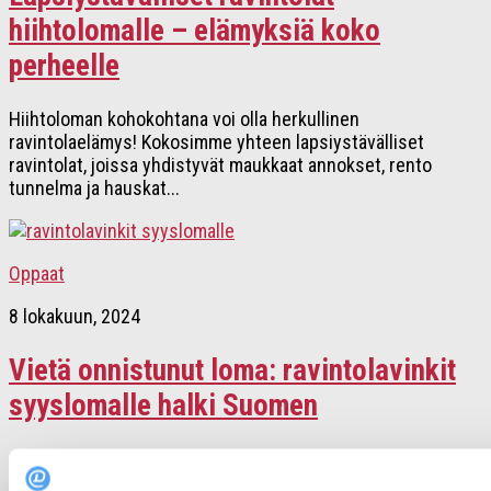
hiihtolomalle – elämyksiä koko
perheelle
Hiihtoloman kohokohtana voi olla herkullinen
ravintolaelämys! Kokosimme yhteen lapsiystävälliset
ravintolat, joissa yhdistyvät maukkaat annokset, rento
tunnelma ja hauskat...
Oppaat
8 lokakuun, 2024
Vietä onnistunut loma: ravintolavinkit
syyslomalle halki Suomen
Syysloma on täydellinen hetki tutustua kauden parhaisiin
makuihin. Lokakuun harmaus unohtuu hetkessä, kun astut