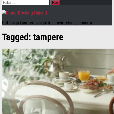
Haku:
Uutisia ja kiinnostavia juttuja ravintolamaailmasta
Tagged:
tampere