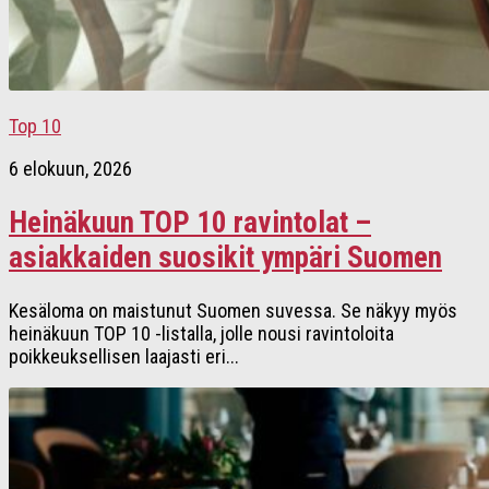
Top 10
6 elokuun, 2026
Heinäkuun TOP 10 ravintolat –
asiakkaiden suosikit ympäri Suomen
Kesäloma on maistunut Suomen suvessa. Se näkyy myös
heinäkuun TOP 10 -listalla, jolle nousi ravintoloita
poikkeuksellisen laajasti eri...