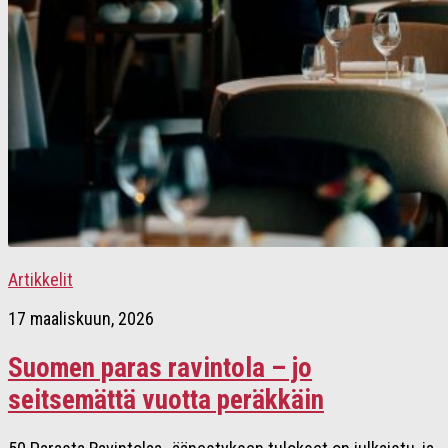
Artikkelit
17 maaliskuun, 2026
Suomen paras ravintola – jo
seitsemättä vuotta peräkkäin