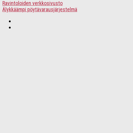
Ravintoloiden verkkosivusto
Älykkäämpi pöytävarausjärjestelmä