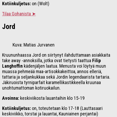
Kotiinkuljetus:
on (Wolt)
Tilaa Gohanista ➤
Jord
Kuva: Matias Jurvanen
Kruununhaassa Jord on siirtynyt ilahduttamaan asiakkaita
take away -annoksilla, jotka ovat tietysti taattua
Filip
Langhoffin
kädenjäljen laatua. Menusta voi löytyä muun
muassa pehmeää maa-artisokkakeittoa, annos elleriä,
tattaria ja seljankukkaa sekä Jordin legendaarista tartaria.
Jäkiruoista tyrniparfait karamellikastikkeella kruunaa
unohtumattoman kotiruokailun.
Avoinna:
keskiviikosta lauantaihin klo 15-19
Kotiinkuljetus:
on, toteutetaan klo 17-18 (Lauttasaari
keskiviikko, torstai ja lauantai, Kauniainen perjantai)