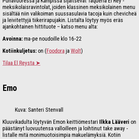
Punavuoressa ja Kampissa sijaitsevat Taqueria El Rey -
meksikolaisravintolat, joiden klassinen meksikolainen menu
sisältää niin valikoiman suussasulavia tacoja kuin chevicheä
ja leivitettyjä tiikerirapujakin. Listalta löytyy myös eräs
ajankohtainen hittituote – katso menu alta:
Avoinna:
ma-pe noudoille klo 16-22
Kotiinkuljetus:
on (
Foodora
ja
Wolt
)
Tilaa El Reysta ➤
Emo
Kuva: Santeri Stenvall
Kluuvikadulta löytyvän Emon keittiömestari
Ilkka Lääveri
on
päästänyt luovuutensa valloilleen ja loihtinut take away -
listalle mitä monimuotoisimpia makuelämyksiä. Kotiin