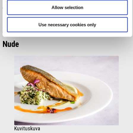
Avoinna:
Nouto to-la klo 15-21, su 15-20
Allow selection
Kotiinkuljetus:
on (to-la klo 15-21)
Use necessary cookies only
Tilaa Kuurnasta ➤
Nude
Kuvituskuva