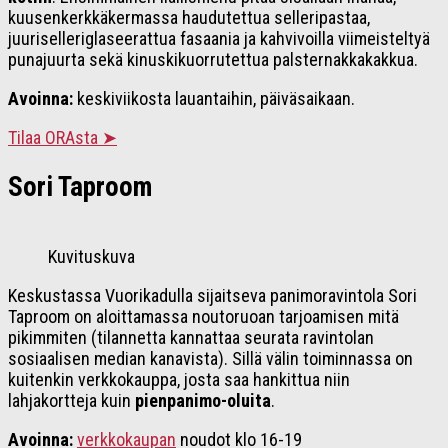
kuusenkerkkäkermassa haudutettua selleripastaa,
juuriselleriglaseerattua fasaania ja kahvivoilla viimeisteltyä
punajuurta sekä kinuskikuorrutettua palsternakkakakkua.
Avoinna:
keskiviikosta lauantaihin, päiväsaikaan.
Tilaa ORAsta ➤
Sori Taproom
Kuvituskuva
Keskustassa Vuorikadulla sijaitseva panimoravintola Sori
Taproom on aloittamassa noutoruoan tarjoamisen mitä
pikimmiten (tilannetta kannattaa seurata ravintolan
sosiaalisen median kanavista). Sillä välin toiminnassa on
kuitenkin verkkokauppa, josta saa hankittua niin
lahjakortteja kuin
pienpanimo-oluita
.
Avoinna:
verkkokaupan
noudot klo 16-19