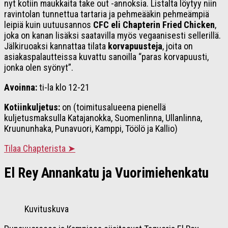
nyt kotiin maukkaita take out -annoksia. Listalta löytyy niin
ravintolan tunnettua tartaria ja pehmeääkin pehmeämpiä
leipiä kuin uutuusannos
CFC eli Chapterin Fried Chicken
,
joka on kanan lisäksi saatavilla myös vegaanisesti sellerillä.
Jälkiruoaksi kannattaa tilata
korvapuusteja
, joita on
asiakaspalautteissa kuvattu sanoilla “paras korvapuusti,
jonka olen syönyt”.
Avoinna:
ti-la klo 12-21
Kotiinkuljetus:
on (toimitusalueena pienellä
kuljetusmaksulla Katajanokka, Suomenlinna, Ullanlinna,
Kruununhaka, Punavuori, Kamppi, Töölö ja Kallio)
Tilaa Chapterista ➤
El Rey Annankatu ja Vuorimiehenkatu
Kuvituskuva