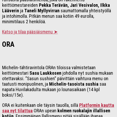
keittiömestareiden
Pekka Terävän, Jari Vesivalon, Ilkka
Lääverin
ja
Taneli Myllyvirran
saumattomalla yhteistyöllä
ja intohimolla. Pitkän menun saa kotiin 49 eurolla,
minimitilaus 2 henkilöä.
Katso ja tilaa pääsiäismenu ➤
ORA
Michelin-tähtiravintola ORAn tiloissa valmistetaan
keittiömestari
Sasu Laukkosen
johdolla nyt sushia mukaan
otettavaksi. “Sasun sushien” päivittäin vaihtuva menu on
taatusti monipuolinen, ja
Michelin-tasoista sushia
saa
napata Huvilakadulta mukaan jo lounasaikaan (14 kpl
boksi/15e).
ORA ei kuitenkaan ole täysin tauolla, sillä
Platformin kautta
saa nyt tilattua
ORAn upean
kolmen ruokalajin illallisen
kotiin
. Ensimmäinen llallismenu pitää sisällään ihanaa,