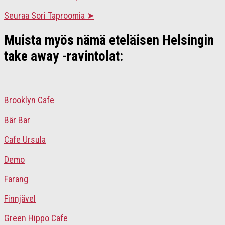
Seuraa Sori Taproomia ➤
Muista myös nämä eteläisen Helsingin
take away -ravintolat:
Brooklyn Cafe
Bär Bar
Cafe Ursula
Demo
Farang
Finnjävel
Green Hippo Cafe