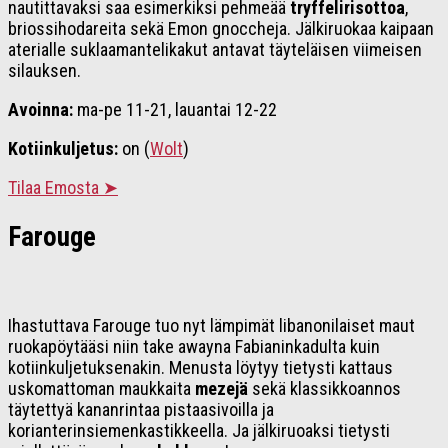
nautittavaksi saa esimerkiksi pehmeää
tryffelirisottoa
,
briossihodareita sekä Emon gnoccheja. Jälkiruokaa kaipaan
aterialle suklaamantelikakut antavat täyteläisen viimeisen
silauksen.
Avoinna:
ma-pe 11-21, lauantai 12-22
Kotiinkuljetus:
on (
Wolt
)
Tilaa Emosta ➤
Farouge
Ihastuttava Farouge tuo nyt lämpimät libanonilaiset maut
ruokapöytääsi niin take awayna Fabianinkadulta kuin
kotiinkuljetuksenakin. Menusta löytyy tietysti kattaus
uskomattoman maukkaita
mezejä
sekä klassikkoannos
täytettyä kananrintaa pistaasivoilla ja
korianterinsiemenkastikkeella. Ja jälkiruoaksi tietysti