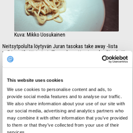
Kuva: Mikko Uosukainen
Neitsytpolulta löytyvän Juran tasokas take away -lista
vaihtuu viikoittain tarjoillen uskomattomia makuelämyksiä
niin kalan, lihan kuin kasviksenkin muodossa.
Annosvalikoimasta voi löytyä esimerkiksi selleristä ja
portobellosta valmistettua
carbonaraa
tai hieman
perinteisempään suomalaiseen makuun lihapullia muusilla ja
This website uses cookies
puolukoilla.
We use cookies to personalise content and ads, to
Avoinna:
ti-la klo 12-18
provide social media features and to analyse our traffic.
We also share information about your use of our site with
Tilaa Jurasta ➤
our social media, advertising and analytics partners who
may combine it with other information that you’ve provided
Kuurna
to them or that they’ve collected from your use of their
services.