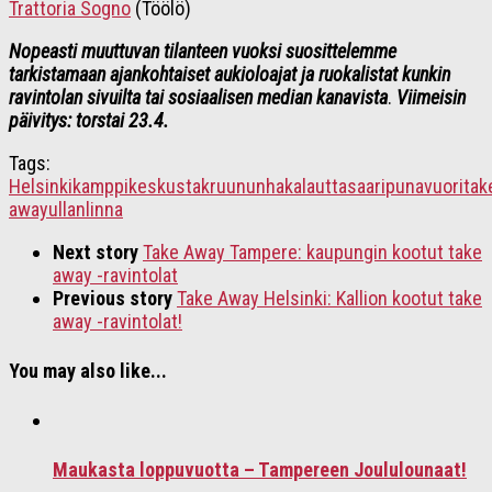
Trattoria Sogno
(Töölö)
Nopeasti muuttuvan tilanteen vuoksi suosittelemme
tarkistamaan ajankohtaiset aukioloajat ja ruokalistat kunkin
ravintolan sivuilta tai sosiaalisen median kanavista
.
Viimeisin
päivitys: torstai 23.4.
Tags:
Helsinki
kamppi
keskusta
kruununhaka
lauttasaari
punavuori
tak
away
ullanlinna
Next story
Take Away Tampere: kaupungin kootut take
away -ravintolat
Previous story
Take Away Helsinki: Kallion kootut take
away -ravintolat!
You may also like...
Maukasta loppuvuotta – Tampereen Joululounaat!