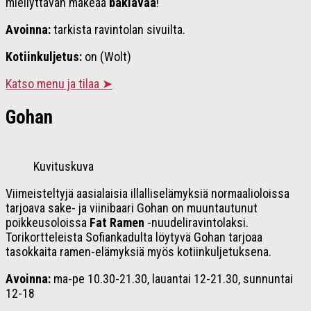
miellyttävän makeaa
baklavaa
!
Avoinna:
tarkista ravintolan sivuilta.
Kotiinkuljetus:
on (Wolt)
Katso menu ja tilaa ➤
Gohan
Kuvituskuva
Viimeisteltyjä aasialaisia illalliselämyksiä normaalioloissa
tarjoava sake- ja viinibaari Gohan on muuntautunut
poikkeusoloissa
Fat Ramen
-nuudeliravintolaksi.
Torikortteleista Sofiankadulta löytyvä Gohan tarjoaa
tasokkaita ramen-elämyksiä myös kotiinkuljetuksena.
Avoinna:
ma-pe 10.30-21.30, lauantai 12-21.30, sunnuntai
12-18