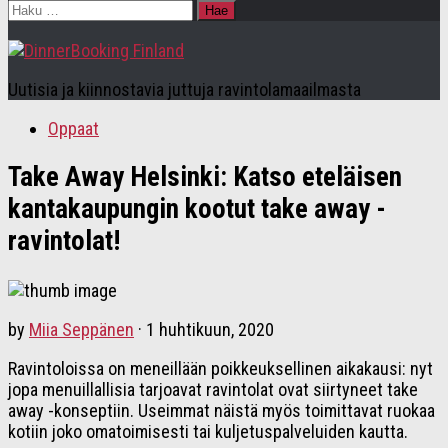
Haku:
Uutisia ja kiinnostavia juttuja ravintolamaailmasta
Oppaat
Take Away Helsinki: Katso eteläisen
kantakaupungin kootut take away -
ravintolat!
by
Miia Seppänen
·
1 huhtikuun, 2020
Ravintoloissa on meneillään poikkeuksellinen aikakausi: nyt
jopa menuillallisia tarjoavat ravintolat ovat siirtyneet take
away -konseptiin. Useimmat näistä myös toimittavat ruokaa
kotiin joko omatoimisesti tai kuljetuspalveluiden kautta.