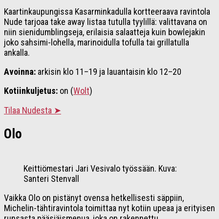
Kaartinkaupungissa Kasarminkadulla kortteeraava ravintola
Nude tarjoaa take away listaa tutulla tyylillä: valittavana on
niin sienidumblingseja, erilaisia salaatteja kuin bowlejakin
joko sahsimi-lohella, marinoidulla tofulla tai grillatulla
ankalla.
Avoinna:
arkisin klo 11–19 ja lauantaisin klo 12–20
Kotiinkuljetus:
on (
Wolt
)
Tilaa Nudesta ➤
Olo
Keittiömestari Jari Vesivalo työssään. Kuva:
Santeri Stenvall
Vaikka Olo on pistänyt ovensa hetkellisesti säppiin,
Michelin-tähtiravintola toimittaa nyt kotiin upeaa ja erityisen
runsasta pääsiäismenua, joka on rakennettu