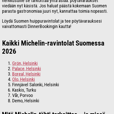
herkkusuille se tarkoittaa yhtä asiaa: pöytävaraukset
viedään nyt käsistä. Jos haluat päästä kokemaan Suomen
parasta gastronomiaa juuri nyt, kannattaa toimia nopeasti.
Löydä Suomen huippuravintolat ja tee pöytävarauksesi
vaivattomasti DinnerBookingin kautta!
Kaikki Michelin-ravintolat Suomessa
2026
Grön, Helsinki
Palace, Helsinki
Boreal, Helsinki
Olo, Helsinki
Finnjävel Salonki, Helsinki
Kaskis, Turku
Vår, Porvoo
Demo, Helsinki