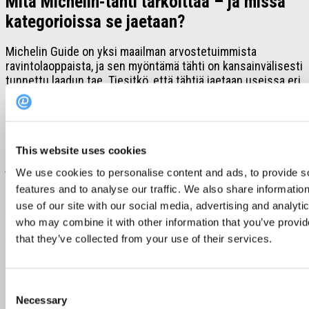
Mitä Michelin-tähti tarkoittaa – ja missä
kategorioissa se jaetaan?
Michelin Guide on yksi maailman arvostetuimmista
ravintolaoppaista, ja sen myöntämä tähti on kansainvälisesti
tunnettu laadun tae. Tiesitkö, että tähtiä jaetaan useissa eri
luokissa? Tässä lyhyt katsaus:
Michelin-tähdet
Tähdet myönnetään ravintoloille, joissa ruoka on
poikkeuksellisen hyvää – mutta eri tähtien määrä kertoo
This website uses cookies
jotain olennaista:
We use cookies to personalise content and ads, to provide s
features and to analyse our traffic. We also share informatio
Yksi tähti
– erittäin hyvä ravintola omassa kategoriassaan
use of our site with our social media, advertising and analyti
Kaksi tähteä
– erinomaista ruokaa, jonka vuoksi kannattaa
tehdä matka
who may combine it with other information that you’ve provid
Kolme tähteä
– ainutlaatuinen elämys, jonka vuoksi
that they’ve collected from your use of their services.
kannattaa matkustaa vaikka maanosan halki
Bib Gourmand
Consent
Michelinin Bib Gourmand -maininta annetaan ravintoloille,
Necessary
Selection
jotka tarjoavat poikkeuksellisen hyvää ruokaa kohtuulliseen