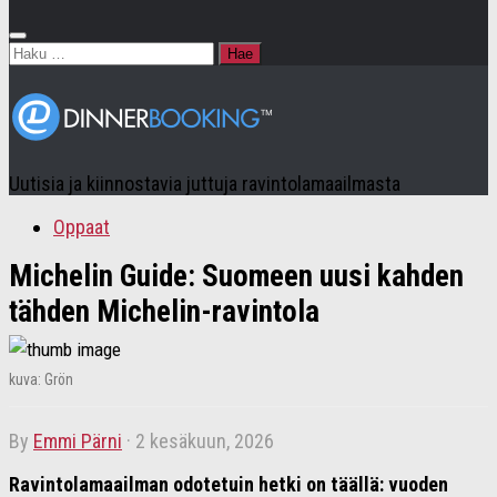
Haku:
Uutisia ja kiinnostavia juttuja ravintolamaailmasta
Oppaat
Michelin Guide: Suomeen uusi kahden
tähden Michelin-ravintola
kuva: Grön
by
Emmi Pärni
·
2 kesäkuun, 2026
Ravintolamaailman odotetuin hetki on täällä: vuoden