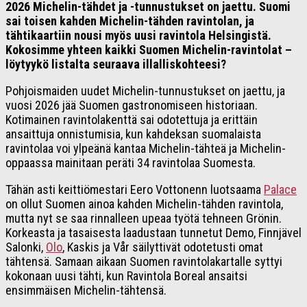
2026 Michelin-tähdet ja -tunnustukset on jaettu. Suomi
sai toisen kahden Michelin-tähden ravintolan, ja
tähtikaartiin nousi myös uusi ravintola Helsingistä.
Kokosimme yhteen kaikki Suomen Michelin-ravintolat –
löytyykö listalta seuraava illalliskohteesi?
Pohjoismaiden uudet Michelin-tunnustukset on jaettu, ja
vuosi 2026 jää Suomen gastronomiseen historiaan.
Kotimainen ravintolakenttä sai odotettuja ja erittäin
ansaittuja onnistumisia, kun kahdeksan suomalaista
ravintolaa voi ylpeänä kantaa Michelin-tähteä ja Michelin-
oppaassa mainitaan peräti 34 ravintolaa Suomesta.
Tähän asti keittiömestari Eero Vottonenn luotsaama
Palace
on ollut Suomen ainoa kahden Michelin-tähden ravintola,
mutta nyt se saa rinnalleen upeaa työtä tehneen Grönin.
Korkeasta ja tasaisesta laadustaan tunnetut Demo, Finnjävel
Salonki,
Olo
, Kaskis ja Vår säilyttivät odotetusti omat
tähtensä. Samaan aikaan Suomen ravintolakartalle syttyi
kokonaan uusi tähti, kun Ravintola Boreal ansaitsi
ensimmäisen Michelin-tähtensä.