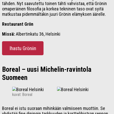
tähden. Nyt saavutettu toinen tähti vahvistaa, että Grönin
omaperäinen filosofia ja korkea tekninen taso ovat syitä
matkustaa pidemmältäkin juuri Grönin elämyksen äärelle.
Restaurant Grön
Missä:
Albertinkatu 36, Helsinki
Ihastu Gröniin
Boreal – uusi Michelin-ravintola
Suomeen
kuvat: Boreal
Boreal ei istu suoraan mihinkään valmiiseen muottiin. Se
yhdistää fine diningin tarkkuuden ja korttelibistron rennon