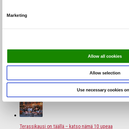
suosikit ympäri Suomen
Marketing
TOP 10 ravintolat 2026 – asiakkaiden suosikit
alkuvuodelta
Allow all cookies
Allow selection
Kesäravintolat: 3 saaristoravintolaa, jotka
Use necessary cookies on
kannattaa kokea
Terassikausi on täällä – katso nämä 10 upeaa