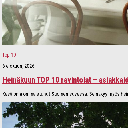
Top 10
6 elokuun, 2026
Heinäkuun TOP 10 ravintolat – asiakkai
Kesäloma on maistunut Suomen suvessa. Se näkyy myös heinäkuun