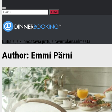
Haku:
Uutisia ja kiinnostavia juttuja ravintolamaailmasta
Author:
Emmi Pärni