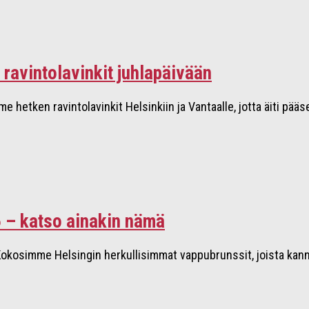
 ravintolavinkit juhlapäivään
 hetken ravintolavinkit Helsinkiin ja Vantaalle, jotta äiti pä
 – katso ainakin nämä
okosimme Helsingin herkullisimmat vappubrunssit, joista kannatt