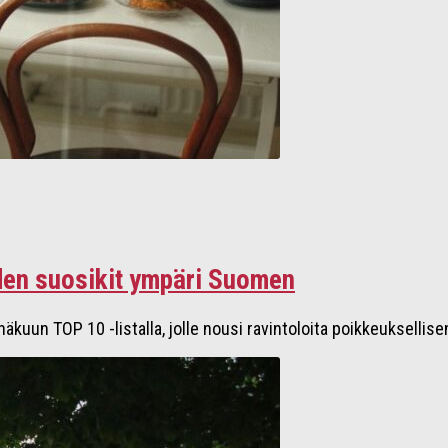
den suosikit ympäri Suomen
 TOP 10 -listalla, jolle nousi ravintoloita poikkeuksellisen l