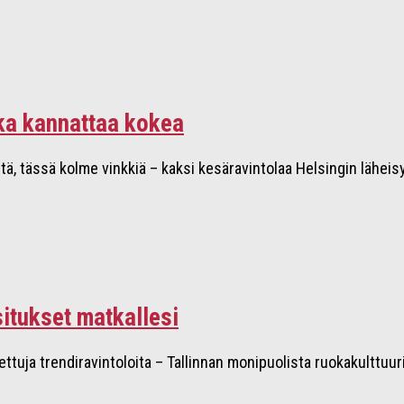
tka kannattaa kokea
tä, tässä kolme vinkkiä – kaksi kesäravintolaa Helsingin läheisy
situkset matkallesi
ustettuja trendiravintoloita – Tallinnan monipuolista ruokakult