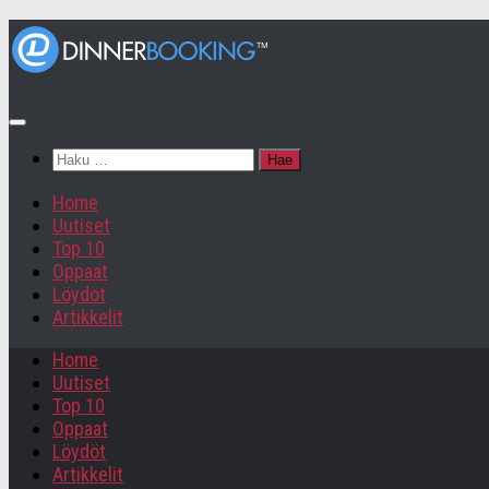
Haku:
Home
Uutiset
Top 10
Oppaat
Löydöt
Artikkelit
Home
Uutiset
Top 10
Oppaat
Löydöt
Artikkelit