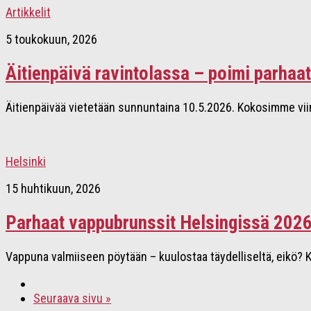
Artikkelit
5 toukokuun, 2026
Äitienpäivä ravintolassa – poimi parhaat
Äitienpäivää vietetään sunnuntaina 10.5.2026. Kokosimme viime
Helsinki
15 huhtikuun, 2026
Parhaat vappubrunssit Helsingissä 2026
Vappuna valmiiseen pöytään – kuulostaa täydelliseltä, eikö? K
Seuraava sivu »