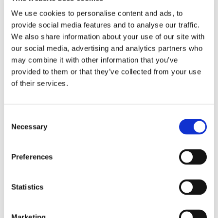
keskustaan. Tällainen on Ravintola...
We use cookies to personalise content and ads, to
provide social media features and to analyse our traffic.
We also share information about your use of our site with
our social media, advertising and analytics partners who
may combine it with other information that you’ve
HELSINKI
8 ELOKUUN, 2024
provided to them or that they’ve collected from your use
Michelin-ravintolat Helsingissä: Grön
of their services.
on luontoa ja luovuutta
Consent
Grön kuuluu kiistatta Suomen parhaiden ravintoloiden
Necessary
Selection
joukkoon. Toista tähteä tavoitteleva huippuravintola luottaa
yksinkertaisiin asioihin tähdäten ainoastaan äärimmäisen
Preferences
hyviin...
Statistics
LISTAT
20 MAALISKUUN, 2024
Marketing