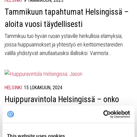
HELSINKI
9 TAMMIKUUN, 2025
Tammikuun tapahtumat Helsingissä –
aloita vuosi täydellisesti
Tammikuu tuo hyvän ruoan ystäville herkullisia elämyksiä,
joissa huippuannokset ja yhteistyö eri keittiömestareiden
välillä yhdistyvät ainutlaatuisiksi illallisiksi. Varmista...
HELSINKI
15 LOKAKUUN, 2024
Huippuravintola Helsingissä – onko
tässä kuumin ravintolauutuus?
Jari Vesivalon haavesta tuli totta. Michelin-palkittu kokki avasi
lokakuussa ensimmäisen täysin oman ravintolan kaupungin
This website uses cookies