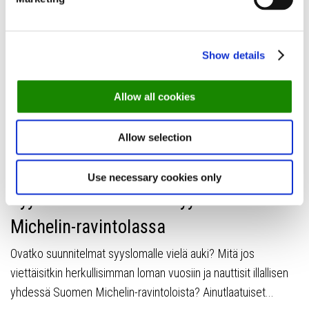
Ennätysmäärä ääniä: Suomen 50
Parasta Ravintolaa -lista on julki
Yli 400 ravintola-alan ammattilaista on yhtä mieltä: Palace on
Show details
Suomen 50 Parasta Ravintolaa -äänestyksen selvä voittaja
vuonna 2024...
Allow all cookies
Allow selection
OPPAAT
16 LOKAKUUN, 2023
Use necessary cookies only
Syysloma! Mikä ihana syy vierailla
Michelin-ravintolassa
Ovatko suunnitelmat syyslomalle vielä auki? Mitä jos
viettäisitkin herkullisimman loman vuosiin ja nauttisit illallisen
yhdessä Suomen Michelin-ravintoloista? Ainutlaatuiset...