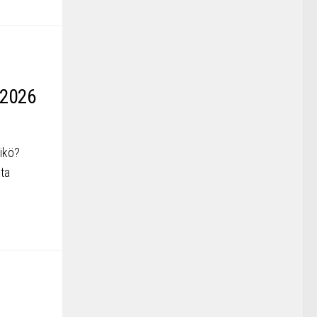
 2026
eikö?
ta