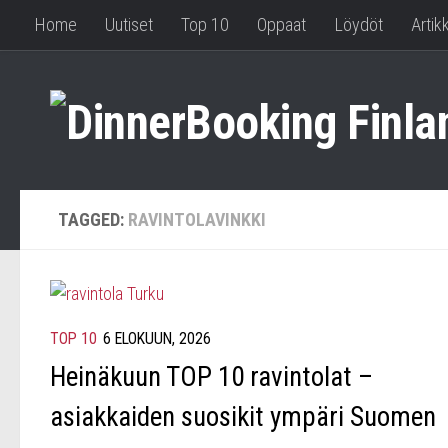
Home
Uutiset
Top 10
Oppaat
Löydöt
Artikk
TAGGED:
RAVINTOLAVINKKI
TOP 10
6 ELOKUUN, 2026
Heinäkuun TOP 10 ravintolat –
asiakkaiden suosikit ympäri Suomen