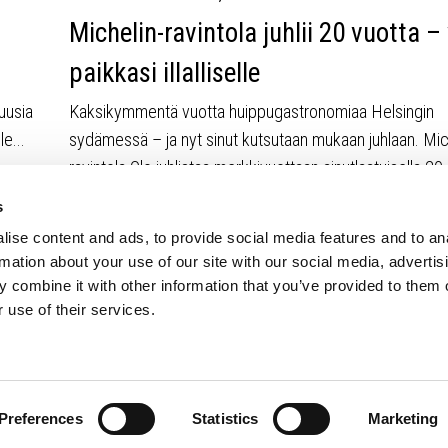
Michelin-ravintola juhlii 20 vuotta –
paikkasi illalliselle
uusia
Kaksikymmentä vuotta huippugastronomiaa Helsingin
le...
sydämessä – ja nyt sinut kutsutaan mukaan juhlaan. Mic
ravintola Olo juhlistaa merkkivuottaan ainutlaatuisella 20.
s
Seuraava
ise content and ads, to provide social media features and to an
rmation about your use of our site with our social media, advertis
 combine it with other information that you’ve provided to them o
 use of their services.
Preferences
Statistics
Marketing