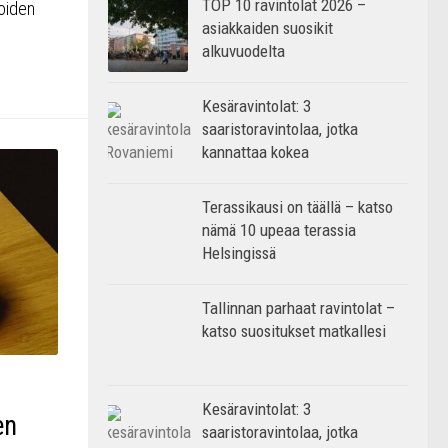
TOP 10 ravintolat 2026 –
joiden
asiakkaiden suosikit
alkuvuodelta
Kesäravintolat: 3
saaristoravintolaa, jotka
kannattaa kokea
Terassikausi on täällä – katso
nämä 10 upeaa terassia
Helsingissä
Tallinnan parhaat ravintolat –
katso suositukset matkallesi
Kesäravintolat: 3
en
saaristoravintolaa, jotka