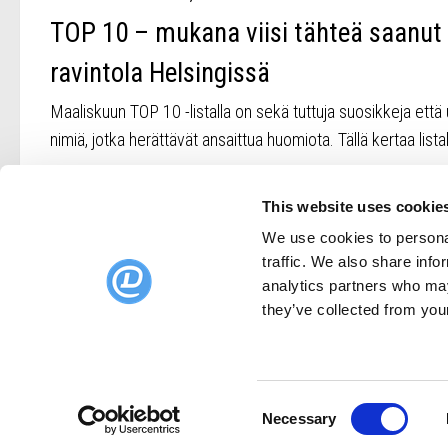
TOP 10 – mukana viisi tähteä saanut
ravintola Helsingissä
Maaliskuun TOP 10 -listalla on sekä tuttuja suosikkeja että 
nimiä, jotka herättävät ansaittua huomiota. Tällä kertaa listal
This website uses cookie
We use cookies to personal
traffic. We also share info
analytics partners who may
they’ve collected from your
DinnerBooking.com
Ravintoloiden verkkosivusto
Consent
Necessary
Älykkäämpi pöytävarausjärjestelmä
Selection