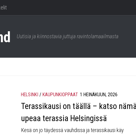
elit
Uutisia ja kiinnostavia juttuja ravintolamaailmasta
HELSINKI
/
KAUPUNKIOPPAAT
1 HEINÄKUUN, 2026
Terassikausi on täällä – katso näm
upeaa terassia Helsingissä
Kesä on jo täydessä vauhdissa ja terassikausi käy