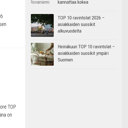
kannattaa kokea
26
TOP 10 ravintolat 2026 –
isen
asiakkaiden suosikit
alkuvuodelta
Heinäkuun TOP 10 ravintolat –
asiakkaiden suosikit ympäri
Suomen
uore TOP
kana on