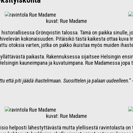
yksityiskohta
kuvat: Rue Madame
storiallisessa Grönqvistin talossa. Tämä on paikka sinulle, jo
velevän kokonaisuuden. Pitäisikö tästä kaikesta ottaa kuva Ins
ttu otoksia varten, jotka on pakko ikuistaa myös muiden ihaste
 yllättävästä paikasta. Rakennuksessa sijaitsee Helsingin ensi
 Helsingin kauneimpana ja kuvatuimpana. Rue Madamessa jopa 
tu että piti jäädä ihastelrmaan. Suosittelen ja palaan uudeelleen.”
-
kuvat: Rue Madame
n visio helposti lähestyttävästä mutta ylellisestä ravintolasta