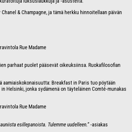
uratoituja luksuslaukkuja ja -asusteita.
tty Chanel & Champagne, ja tämä herkku hinnoitellaan päivän
ien parhaat puolet pääsevät oikeuksiinsa. Ruokafilosofian
tä aamiaiskokonaisuutta: Breakfast in Paris tuo pöytään
st in Helsinki, jonka sydämenä on täyteläinen Comté-munakas
auniista esillepanoista. Tulemme uudelleen.”
-asiakas