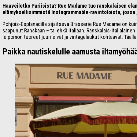
Haaveiletko Pariisista? Rue Madame tuo ranskalaisen eläm
elämyksellisimmistä Instagrammable-ravintoloista, jossa j
Pohjois-Esplanadilla sijaitseva Brasserie Rue Madame on kuin e
saapunut Ranskaan – tai ehkä Italiaan. Ranskalais-italialaine
leipomon tuoreet juurileivät ja vintagelaukut kohtaavat. Täällä 
Paikka nautiskelulle aamusta iltamyöhä