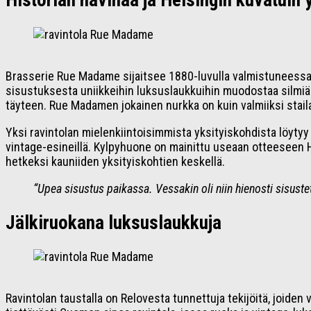
Historian havinaa ja Helsingin kuvatuin 
Brasserie Rue Madame sijaitsee 1880-luvulla valmistuneessa hi
sisustuksesta uniikkeihin luksuslaukkuihin muodostaa silmiähi
täyteen. Rue Madamen jokainen nurkka on kuin valmiiksi staila
Yksi ravintolan mielenkiintoisimmista yksityiskohdista löytyy
vintage-esineillä. Kylpyhuone on mainittu useaan otteeseen
hetkeksi kauniiden yksityiskohtien keskellä.
“Upea sisustus paikassa. Vessakin oli niin hienosti sisustet
Jälkiruokana luksuslaukkuja
Ravintolan taustalla on Relovesta tunnettuja tekijöitä, joide