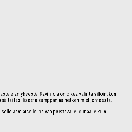
ta elämyksestä. Ravintola on oikea valinta silloin, kun
sä tai lasillisesta samppanjaa hetken mielijohteesta.
lle aamiaiselle, päivää piristävälle lounaalle kuin