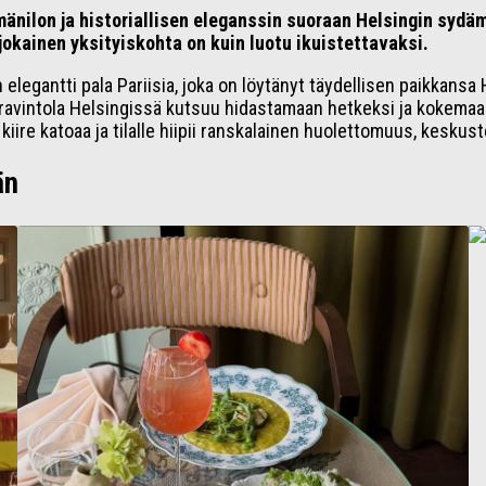
änilon ja historiallisen eleganssin suoraan Helsingin sydä
okainen yksityiskohta on kuin luotu ikuistettavaksi.
legantti pala Pariisia, joka on löytänyt täydellisen paikkansa 
n ravintola Helsingissä kutsuu hidastamaan hetkeksi ja kokemaan
kiire katoaa ja tilalle hiipii ranskalainen huolettomuus, keskust
än