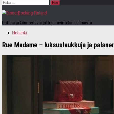
Haku:
Uutisia ja kiinnostavia juttuja ravintolamaailmasta
Helsinki
Rue Madame – luksuslaukkuja ja palanen