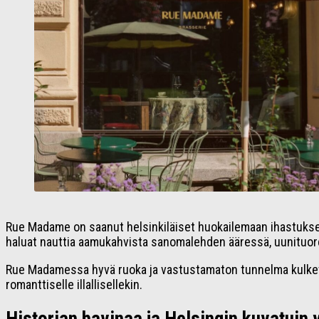
Rue Madame on saanut helsinkiläiset huokailemaan ihastuksesta
haluat nauttia aamukahvista sanomalehden ääressä, uunituoree
Rue Madamessa hyvä ruoka ja vastustamaton tunnelma kulkevat 
romanttiselle illallisellekin.