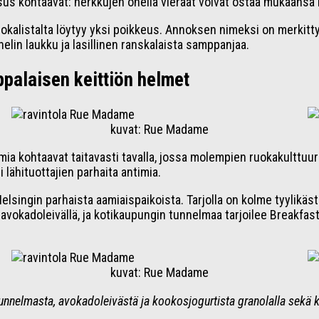
ksus kohtaavat: herkkujen ohella vieraat voivat ostaa mukaansa k
kiruokalistalta löytyy yksi poikkeus. Annoksen nimeksi on merki
elin laukku ja lasillinen ranskalaista samppanjaa.
palaisen keittiön helmet
kuvat: Rue Madame
ia kohtaavat taitavasti tavalla, jossa molempien ruokakulttuur
 lähituottajien parhaita antimia.
lsingin parhaista aamiaispaikoista. Tarjolla on kolme tyylikäs
avokadoleivällä, ja kotikaupungin tunnelmaa tarjoilee Breakfa
kuvat: Rue Madame
unnelmasta, avokadoleivästä ja kookosjogurtista granolalla sekä k