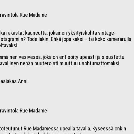
ka rakastat kauneutta: jokainen yksityiskohta vintage-
tagramiin? Todellakin. Ehkä jopa kaksi – tai koko kamerarulla
ltavaksi.
mmäinen vesivessa, joka on entisöity upeasti ja sisustettu
tavallinen nenän puuterointi muuttuu unohtumattomaksi
asiakas Anni
 on toteutunut Rue Madamessa upealla tavalla. Kyseessä onkin