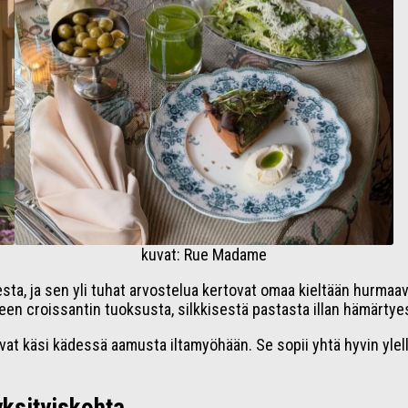
kuvat: Rue Madame
, ja sen yli tuhat arvostelua kertovat omaa kieltään hurmaavas
n croissantin tuoksusta, silkkisestä pastasta illan hämärtyes
käsi kädessä aamusta iltamyöhään. Se sopii yhtä hyvin ylellise