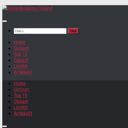
Haku:
Home
Uutiset
Top 10
Oppaat
Löydöt
Artikkelit
Home
Uutiset
Top 10
Oppaat
Löydöt
Artikkelit