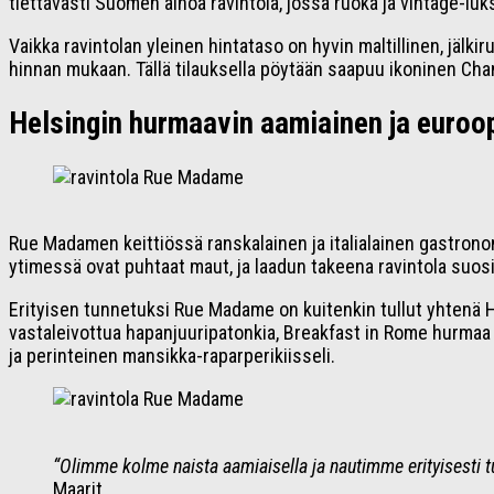
tiettävästi Suomen ainoa ravintola, jossa ruoka ja vintage-lu
Vaikka ravintolan yleinen hintataso on hyvin maltillinen, jäl
hinnan mukaan. Tällä tilauksella pöytään saapuu ikoninen Chan
Helsingin hurmaavin aamiainen ja euroop
Rue Madamen keittiössä ranskalainen ja italialainen gastronom
ytimessä ovat puhtaat maut, ja laadun takeena ravintola suosii
Erityisen tunnetuksi Rue Madame on kuitenkin tullut yhtenä He
vastaleivottua hapanjuuripatonkia, Breakfast in Rome hurmaa 
ja perinteinen mansikka-raparperikiisseli.
“Olimme kolme naista aamiaisella ja nautimme erityisesti t
Maarit