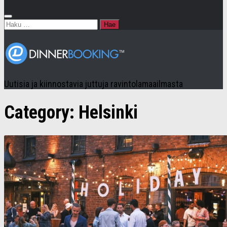
Haku:
Uutisia ja kiinnostavia juttuja ravintolamaailmasta
Category:
Helsinki