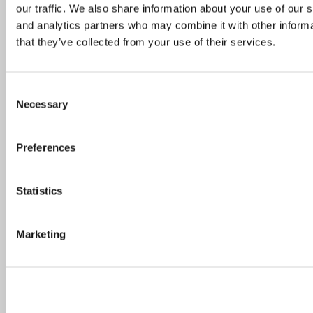
our traffic. We also share information about your use of our s
and analytics partners who may combine it with other informa
that they’ve collected from your use of their services.
Popular Posts
Recent Posts
Consent
Necessary
Selection
Preferences
Heinäkuun TOP 10 ravintolat – asiakkaiden
suosikit ympäri Suomen
Statistics
Marketing
TOP 10 ravintolat 2026 – asiakkaiden suosikit
alkuvuodelta