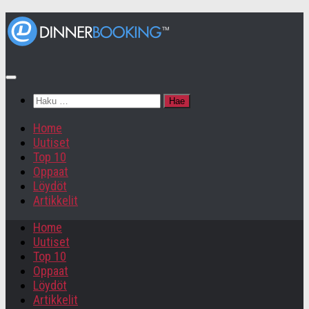
Haku:
Home
Uutiset
Top 10
Oppaat
Löydöt
Artikkelit
Home
Uutiset
Top 10
Oppaat
Löydöt
Artikkelit