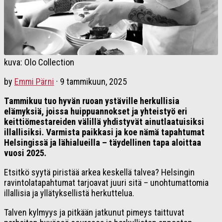
kuva: Olo Collection
by
Emmi Pärni
·
9 tammikuun, 2025
Tammikuu tuo hyvän ruoan ystäville herkullisia
elämyksiä, joissa huippuannokset ja yhteistyö eri
keittiömestareiden välillä yhdistyvät ainutlaatuisiksi
illallisiksi. Varmista paikkasi ja koe nämä tapahtumat
Helsingissä ja lähialueilla – täydellinen tapa aloittaa
vuosi 2025.
Etsitkö syytä piristää arkea keskellä talvea? Helsingin
ravintolatapahtumat tarjoavat juuri sitä – unohtumattomia
illallisia ja yllätyksellistä herkuttelua.
Talven kylmyys ja pitkään jatkunut pimeys taittuvat