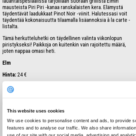
lauantaispesiaalissa tarjoillaan suoraan grillistä Elmin
mausteista Piri Piri -kanaa ranskalaisten kera. Elämystä
täydentävät laadukkaat Pinot Noir -viinit. Halutessasi voit
täydentää kokonaisuutta tilaamalla lisäannoksia à la carte -
listalta.
Tämä herkutteluhetki on täydellinen valinta viikonlopun
piristykseksi! Paikkoja on kuitenkin vain rajoitettu määrä,
joten nappaa omasi heti.
Elm
Hinta:
24 €
Missä:
Puistokatu 4, Helsinki
Koe lauantaispesiaali
This website uses cookies
We use cookies to personalise content and ads, to provide s
Herkullisia tapahtumia ympäri vuoden –
features and to analyse our traffic. We also share informatio
älä anna mennä ohi suun!
use of our site with our social media, advertising and analyti