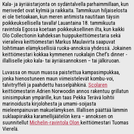
Kala- ja äyriäistarjonta on sydäntalvella parhaimmillaan, kun
merivedet ovat kylmiä ja raikkaita. Tammikuun hiljaiselosta
ei ole tietoakaan, kun meren antimista nautitaan täysin
poikkeuksellisella tavalla! Lauantaina 18. tammikuuta
ravintola Egossa koetaan poikkeuksellinen ilta, kun kaikki
Olo Collectionin kahdeksan huippukeittiömestaria sekä
vieraileva keittiömestari Markus Maulavirta saapuvat
loihtimaan elämyksellisiä ruoka-annoksia yhdessä. Jokainen
keittiömestari kokkaa kymmenen ruokalajin Chef’s dinner -
illalliselle joko kala- tai äyriäisannoksen – tai jälkiruoan.
Luvassa on muun muassa paistettua kampasimpukkaa,
jonka hienostuneen maun viimeistelevät kombu-voi,
talvitryffeli ja paahdettu hasselpähkinä.
Scolaren
keittiömestarin Adrien Norwoodin annos rakentuu grillatun
sinisimpukan ympärille, kun taas Pekka Terävä loihtii
marinoidusta kirjolohesta ja umami-soijasta
mieleenpainuvan makuelämyksen. Illallisen päättää lämmin
suklaapiirakka karamellijäätelön kera – annoksen on
suunnitellut
Michelin-ravintola Olon
keittiömestari Tuomas
Vierelä.