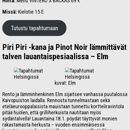
Hinta:
Menu VINTERO X BACKAS 69 €
Missä:
Kielotie 15 E
Tutustu tapahtumaan
Piri Piri -kana ja Pinot Noir lämmittävät
talven lauantaispesiaalissa – Elm
kuvat: Elm
Rento ja lämminhenkinen Elm sijaitsee vanhassa puutalossa
Kaivopuiston laidalla. Rennosta tunnelmastaan sekä
eteläeurooppalaisista mauistaan tunnettu kortteliravintola
pitää huolen, että grilliherkuista nautitaan myös
sydäntalvella! Lauantaina 18.1. pöydät täyttyvät monien
rakastamasta herkusta – vuoden ensimmäisessä