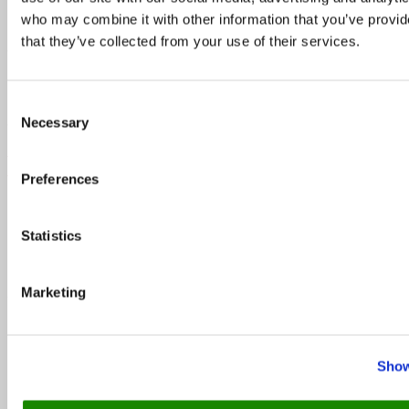
who may combine it with other information that you’ve provid
Pääset katsomaan kaikki DinnerBooking -tapahtumat
täältä
.
that they’ve collected from your use of their services.
Tilaamalla uutiskirjeemme varmistat, ettet jatkossa missaa
erityisiä illalliskokemuksia tai ainutlaatuisia tapahtumia
ravintoloissa ympäri Suomen!
Consent
Necessary
Selection
Tags:
Helsinki
illallinen
Michelin
Michelin-ravintola
Helsinki
Michelin-tähti
ravintola
ravintola
helsinki
ravintolavinkki
tapahtuma
Preferences
Next story
Vuoden 2024 TOP 10 parasta ravintolaa –
katso kävijöiden valinnat
Statistics
Previous story
Parhaat ravintolat välipäivinä – Pizzaa
ja burgereita Helsingissä
Marketing
You may also like...
Show