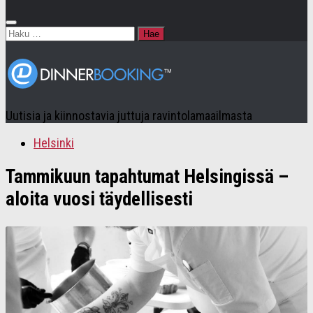
Haku:
Uutisia ja kiinnostavia juttuja ravintolamaailmasta
Helsinki
Tammikuun tapahtumat Helsingissä –
aloita vuosi täydellisesti