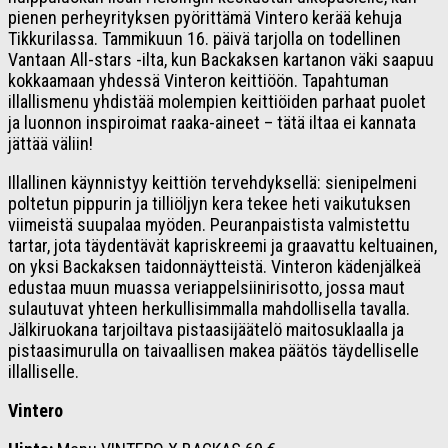
pienen perheyrityksen pyörittämä Vintero kerää kehuja
Tikkurilassa. Tammikuun 16. päivä tarjolla on todellinen
Vantaan All-stars -ilta, kun Backaksen kartanon väki saapuu
kokkaamaan yhdessä Vinteron keittiöön. Tapahtuman
illallismenu yhdistää molempien keittiöiden parhaat puolet
ja luonnon inspiroimat raaka-aineet – tätä iltaa ei kannata
jättää väliin!
Illallinen käynnistyy keittiön tervehdyksellä: sienipelmeni
poltetun pippurin ja tilliöljyn kera tekee heti vaikutuksen
viimeistä suupalaa myöden. Peuranpaistista valmistettu
tartar, jota täydentävät kapriskreemi ja graavattu keltuainen,
on yksi Backaksen taidonnäytteistä. Vinteron kädenjälkeä
edustaa muun muassa veriappelsiinirisotto, jossa maut
sulautuvat yhteen herkullisimmalla mahdollisella tavalla.
Jälkiruokana tarjoiltava pistaasijäätelö maitosuklaalla ja
pistaasimurulla on taivaallisen makea päätös täydelliselle
illalliselle.
Vintero