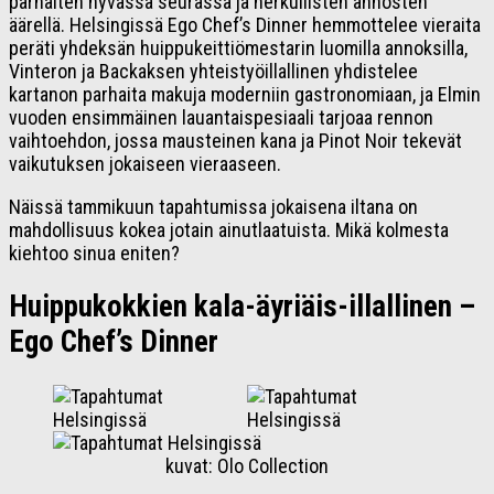
parhaiten hyvässä seurassa ja herkullisten annosten
äärellä. Helsingissä Ego Chef’s Dinner hemmottelee vieraita
peräti yhdeksän huippukeittiömestarin luomilla annoksilla,
Vinteron ja Backaksen yhteistyöillallinen yhdistelee
kartanon parhaita makuja moderniin gastronomiaan, ja Elmin
vuoden ensimmäinen lauantaispesiaali tarjoaa rennon
vaihtoehdon, jossa mausteinen kana ja Pinot Noir tekevät
vaikutuksen jokaiseen vieraaseen.
Näissä tammikuun tapahtumissa jokaisena iltana on
mahdollisuus kokea jotain ainutlaatuista. Mikä kolmesta
kiehtoo sinua eniten?
Huippukokkien kala-äyriäis-illallinen –
Ego Chef’s Dinner
kuvat: Olo Collection