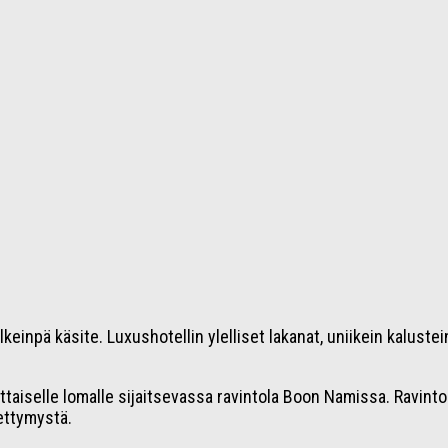
keinpä käsite. Luxushotellin ylelliset lakanat, uniikein kalust
ttaiselle lomalle sijaitsevassa ravintola Boon Namissa. Ravintol
pettymystä.