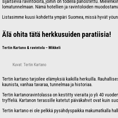
sijaitsevia ravintoloita, joihin on todella panostettu. Mielenki
lomatunnelmaan. Nämä hotellien ja ravintoloiden muodostama
Listasimme kuusi kohdetta ympäri Suomea, missä hyvät yöune
Älä ohita tätä herkkusuiden paratiisia!
Tertin Kartano & ravintola – Mikkeli
Kuvat: Tertin Kartano
Tertin kartano tarjoilee elämyksiä kaikilla herkuilla. Rauhal
kaunista, vanhaa tavaraa, tunnelmaa ja historiaa.
Tertin kartanoravintolassa on kestitty vieraita jo yli 40 vuo
tryffeliä. Kartanon terassille katetut päiväkahvit ovat kuin s
Tertin kartano ei ole pelkkä pysähdyspaikka makumatkalla halk