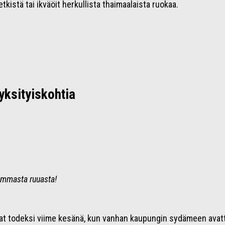
kistä tai ikväöit herkullista thaimaalaista ruokaa.
yksityiskohtia
aremmasta ruuasta!
vat todeksi viime kesänä, kun vanhan kaupungin sydämeen avatt