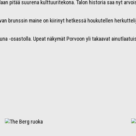
aan pitää suurena kulttuuritekona. Talon historia saa nyt arvoi
avan brunssin maine on kiirinyt hetkessä houkutellen herkuttelijo
na -osastolla. Upeat näkymät Porvoon yli takaavat ainutlaatuis