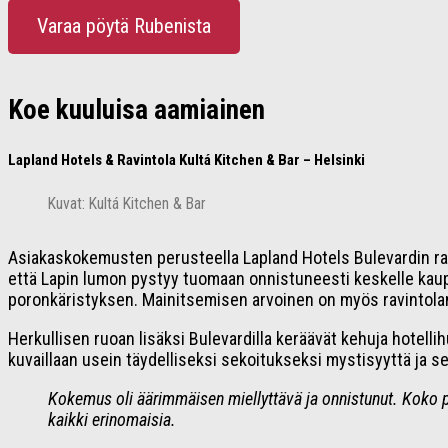
Varaa pöytä Rubenista
Koe kuuluisa aamiainen
Lapland Hotels & Ravintola Kultá Kitchen & Bar – Helsinki
Kuvat: Kultá Kitchen & Bar
Asiakaskokemusten perusteella Lapland Hotels Bulevardin ravin
että Lapin lumon pystyy tuomaan onnistuneesti keskelle kaupu
poronkäristyksen. Mainitsemisen arvoinen on myös ravintolan
Herkullisen ruoan lisäksi Bulevardilla keräävät kehuja hotell
kuvaillaan usein täydelliseksi sekoitukseksi mystisyyttä ja s
Kokemus oli äärimmäisen miellyttävä ja onnistunut. Koko pa
kaikki erinomaisia.