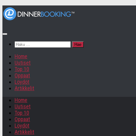
Haku:
Home
Uutiset
Top 10
Oppaat
Löydöt
Artikkelit
Home
Uutiset
Top 10
Oppaat
Löydöt
Artikkelit