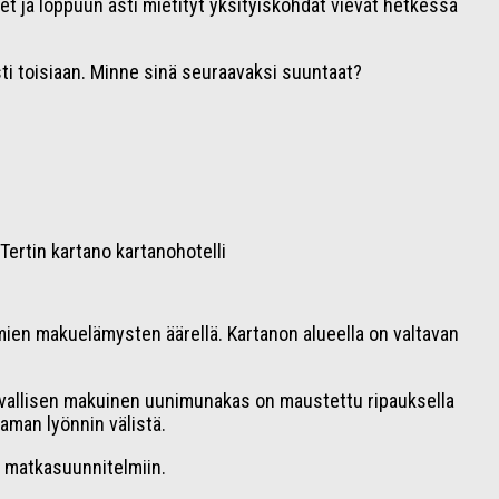
kset ja loppuun asti mietityt yksityiskohdat vievät hetkessä
i toisiaan. Minne sinä seuraavaksi suuntaat?
omien makuelämysten äärellä. Kartanon alueella on valtavan
taivallisen makuinen uunimunakas on maustettu ripauksella
taman lyönnin välistä.
n matkasuunnitelmiin.