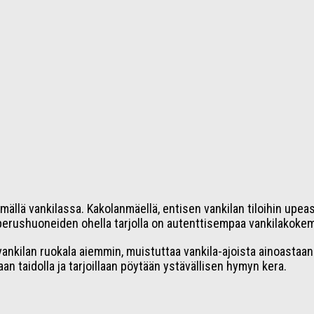
lä vankilassa. Kakolanmäellä, entisen vankilan tiloihin upeasti
perushuoneiden ohella tarjolla on autenttisempaa vankilakokemu
vankilan ruokala aiemmin, muistuttaa vankila-ajoista ainoastaan 
n taidolla ja tarjoillaan pöytään ystävällisen hymyn kera.