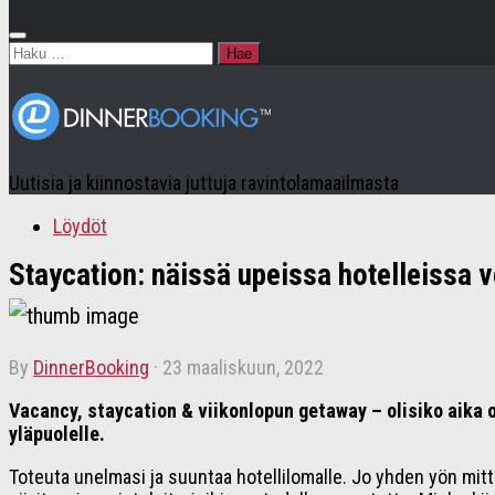
Haku:
Uutisia ja kiinnostavia juttuja ravintolamaailmasta
Löydöt
Staycation: näissä upeissa hotelleissa v
by
DinnerBooking
·
23 maaliskuun, 2022
Vacancy, staycation & viikonlopun getaway – olisiko aika 
yläpuolelle.
Toteuta unelmasi ja suuntaa hotellilomalle. Jo yhden yön mitta