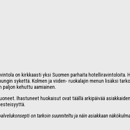
tola on kirkkaasti yksi Suomen parhaita hotelliravintoloita. H
ngin sykettä. Kolmen ja viiden- ruokalajin menun lisäksi tark
 paljon kehuttu aamiainen.
ihuoneet. Ihastuneet huokaisut ovat täällä arkipäivää asiakkaid
eesteisyyttä.
lvelukonsepti on tarkoin suunniteltu ja näin asiakkaan näkökulmast