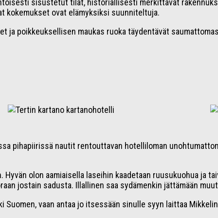
intoisesti sisustetut tilat, historiallisesti merkittävät rakennu
t kokemukset ovat elämyksiksi suunniteltuja.
t ja poikkeuksellisen maukas ruoka täydentävät saumattomast
lisessa pihapiirissä nautit rentouttavan hotelliloman unohtumatt
den. Hyvän olon aamiaisella laseihin kaadetaan ruusukuohua ja 
uoraan jostain sadusta. Illallinen saa sydämenkin jättämään muu
i Suomen, vaan antaa jo itsessään sinulle syyn laittaa Mikkeli