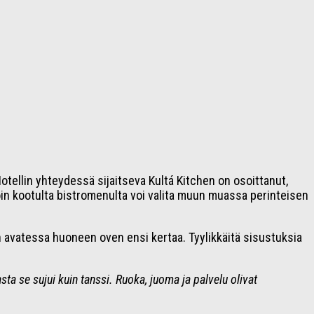
otellin yhteydessä sijaitseva Kultá Kitchen on osoittanut,
oin kootulta bistromenulta voi valita muun muassa perinteisen
en avatessa huoneen oven ensi kertaa. Tyylikkäitä sisustuksia
a se sujui kuin tanssi. Ruoka, juoma ja palvelu olivat