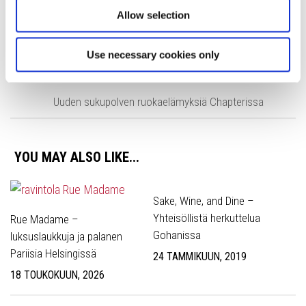
Allow selection
NEXT STORY
Juhlavaa joululounasta läpi maan!
Use necessary cookies only
PREVIOUS STORY
Uuden sukupolven ruokaelämyksiä Chapterissa
YOU MAY ALSO LIKE...
Sake, Wine, and Dine –
Yhteisöllistä herkuttelua
Rue Madame –
Gohanissa
luksuslaukkuja ja palanen
Pariisia Helsingissä
24 TAMMIKUUN, 2019
18 TOUKOKUUN, 2026