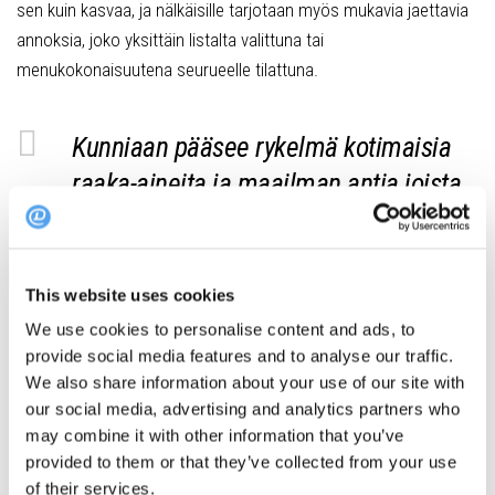
sen kuin kasvaa, ja nälkäisille tarjotaan myös mukavia jaettavia
annoksia, joko yksittäin listalta valittuna tai
menukokonaisuutena seurueelle tilattuna.
Kunniaan pääsee rykelmä kotimaisia
raaka-aineita ja maailman antia joista
tehdään priimaan kuuluvaa herkkua.
Kylkeen suositellaan joko paikallisia pienpanimo-oluita tai
This website uses cookies
kirjavan viinilistan antimia, josta erikoispoimintoina kannattaa
We use cookies to personalise content and ads, to
huomioida uuden aallon natu- eli alkuviinit.
provide social media features and to analyse our traffic.
We also share information about your use of our site with
our social media, advertising and analytics partners who
Ja kun on illalliset nautittu, alkaakin Tannerissa levyjen soitto,
may combine it with other information that you’ve
jolloin liki joka ilta saapuu paikalle DJ:tä esittelemään loppuiltaan
provided to them or that they’ve collected from your use
of their services.
sopivia soundeja.