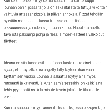
Kun kello etenee, siirtyy keittiö tässä rento korttelikuppila
lounaan pariin, jossa tarjolla on sekä iltalistalta tuttuja viikoittain
vaihtuvia artesaanipizzoja, ja päivän annoksia. Pizzat tehdään
nykyään monessa paikassa tutuissa autenttisissa
pizzauuneissa, ja niiden signatuurin kuuluu Napolista haettu
tavallista paksumpi pohja ja ”less is more”-aatteella valikoidut
täytteet.
Ideana on siis tuoda esille pari laadukasta raaka-ainetta sen
sijaan, että täytettä olisi ängetty lätty täyteen ihan vaan
täyttämisen vuoksi. Lounaalla salaattia löytyy aina myös
runsaasti ja kirjavasti, ja kuten aamiaisessakin, on kaikki aina
tehty pyynnöstä ns. à la minute tavoin jokaiselle tilaukselle
erikseen.
Kun ilta saapuu, siirtyy Tanner illallislistalle, jossa pizzojen kirjo