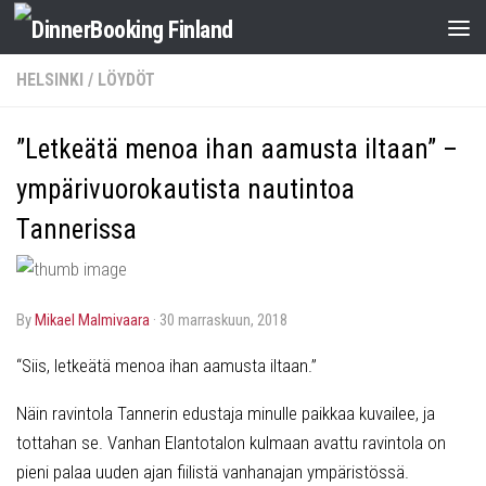
HELSINKI
/
LÖYDÖT
”Letkeätä menoa ihan aamusta iltaan” –
ympärivuorokautista nautintoa
Tannerissa
by
Mikael Malmivaara
·
30 marraskuun, 2018
“Siis, letkeätä menoa ihan aamusta iltaan.”
Näin ravintola Tannerin edustaja minulle paikkaa kuvailee, ja
tottahan se. Vanhan Elantotalon kulmaan avattu ravintola on
pieni palaa uuden ajan fiilistä vanhanajan ympäristössä.