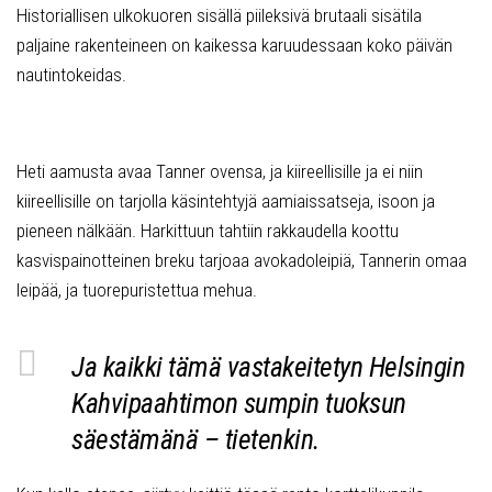
Historiallisen ulkokuoren sisällä piileksivä brutaali sisätila
paljaine rakenteineen on kaikessa karuudessaan koko päivän
nautintokeidas.
Heti aamusta avaa Tanner ovensa, ja kiireellisille ja ei niin
kiireellisille on tarjolla käsintehtyjä aamiaissatseja, isoon ja
pieneen nälkään. Harkittuun tahtiin rakkaudella koottu
kasvispainotteinen breku tarjoaa avokadoleipiä, Tannerin omaa
leipää, ja tuorepuristettua mehua.
Ja kaikki tämä vastakeitetyn Helsingin
Kahvipaahtimon sumpin tuoksun
säestämänä – tietenkin.