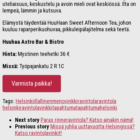
uteliaisuus, keskustelu ja avoin mieli ovat keskiössä. Ilta on
lempeä, lämmin ja kutsuva.
Elämystä täydentää HuuHaan Sweet Afternoon Tea, johon
kuuluu raparperikuohuvaa, pikkuleipälajitelma sekä teetä.
Huuhaa Astro Bar & Bistro
Hinta:
Mystinen teehetki 36 €
Missä:
Työpajankatu 2 R 1C
Varmista paikka!
Tags:
Helsinki
illallinen
menovinkki
ravintola
ravintola
helsinki
ravintolavinkki
tapahtuma
tapahtumahelsinki
Next story
Paras rinneravintola? Katso ainakin nämä!
Previous story
Missä juhlia uuttavuotta Helsingissä?
Katso ravintolavinkit!