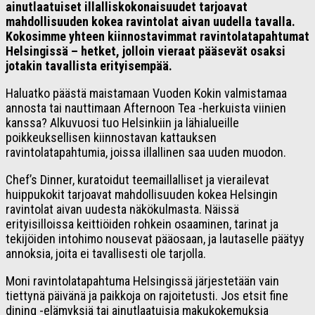
ainutlaatuiset illalliskokonaisuudet tarjoavat
mahdollisuuden kokea ravintolat aivan uudella tavalla.
Kokosimme yhteen kiinnostavimmat ravintolatapahtumat
Helsingissä – hetket, jolloin vieraat pääsevät osaksi
jotakin tavallista erityisempää.
Haluatko päästä maistamaan Vuoden Kokin valmistamaa
annosta tai nauttimaan Afternoon Tea -herkuista viinien
kanssa? Alkuvuosi tuo Helsinkiin ja lähialueille
poikkeuksellisen kiinnostavan kattauksen
ravintolatapahtumia, joissa illallinen saa uuden muodon.
Chef’s Dinner, kuratoidut teemaillalliset ja vierailevat
huippukokit tarjoavat mahdollisuuden kokea Helsingin
ravintolat aivan uudesta näkökulmasta. Näissä
erityisilloissa keittiöiden rohkein osaaminen, tarinat ja
tekijöiden intohimo nousevat pääosaan, ja lautaselle päätyy
annoksia, joita ei tavallisesti ole tarjolla.
Moni ravintolatapahtuma Helsingissä järjestetään vain
tiettynä päivänä ja paikkoja on rajoitetusti. Jos etsit fine
dining -elämyksiä tai ainutlaatuisia makukokemuksia