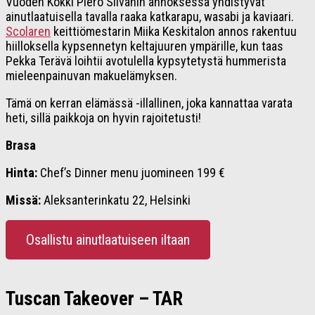
Vuoden Kokki Piero Silvanin annoksessa yhdistyvät
ainutlaatuisella tavalla raaka katkarapu, wasabi ja kaviaari.
Scolaren
keittiömestarin Miika Keskitalon annos rakentuu
hiilloksella kypsennetyn keltajuuren ympärille, kun taas
Pekka Terävä loihtii avotulella kypsytetystä hummerista
mieleenpainuvan makuelämyksen.
Tämä on kerran elämässä -illallinen, joka kannattaa varata
heti, sillä paikkoja on hyvin rajoitetusti!
Brasa
Hinta:
Chef’s Dinner menu juomineen 199 €
Missä:
Aleksanterinkatu 22, Helsinki
Osallistu ainutlaatuiseen iltaan
Tuscan Takeover – TAR