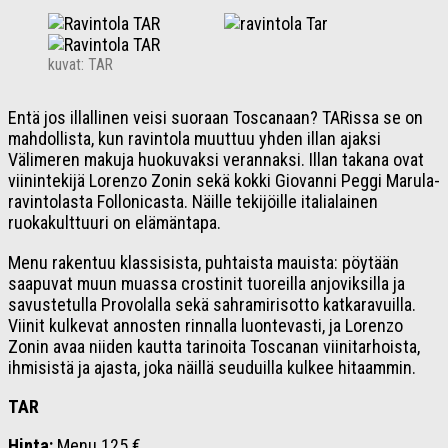
kuvat: TAR
Entä jos illallinen veisi suoraan Toscanaan? TARissa se on
mahdollista, kun ravintola muuttuu yhden illan ajaksi
Välimeren makuja huokuvaksi verannaksi. Illan takana ovat
viinintekijä Lorenzo Zonin sekä kokki Giovanni Peggi Marula-
ravintolasta Follonicasta. Näille tekijöille italialainen
ruokakulttuuri on elämäntapa.
Menu rakentuu klassisista, puhtaista mauista: pöytään
saapuvat muun muassa crostinit tuoreilla anjoviksilla ja
savustetulla Provolalla sekä sahramirisotto katkaravuilla.
Viinit kulkevat annosten rinnalla luontevasti, ja Lorenzo
Zonin avaa niiden kautta tarinoita Toscanan viinitarhoista,
ihmisistä ja ajasta, joka näillä seuduilla kulkee hitaammin.
TAR
Hinta:
Menu 125 €