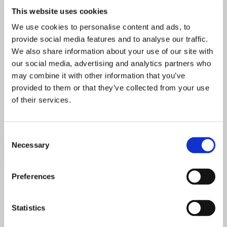
Perjantaina 6.2. Salutorget kutsuu viettämään vuoden 2026
This website uses cookies
ensimmäistä tasting-iltaansa yhdessä samppanjaritaritar
Sanna Kissakankaan
kanssa. Illan aikana nautitaan viisi
We use cookies to personalise content and ads, to
Afternoon Tea -makupalaa, jotka on sovitettu yhteen viiden
provide social media features and to analyse our traffic.
eri viinin kanssa. Täällä teehetki saa yllättävän,
We also share information about your use of our site with
hienostuneen twistin, ja ilta huipentuu kupilliseen kauden
our social media, advertising and analytics partners who
erikoisteetä.
may combine it with other information that you’ve
Salutorget
provided to them or that they’ve collected from your use
of their services.
Hinta:
Afternoon Tasting 55 €
Missä:
Pohjoisesplanadi 15, Helsinki
Consent
Necessary
Selection
Koe erityinen teehetki
Preferences
Chef’s Table palaa The Bergiin – intiimi
Statistics
illallinen saariston sydämessä