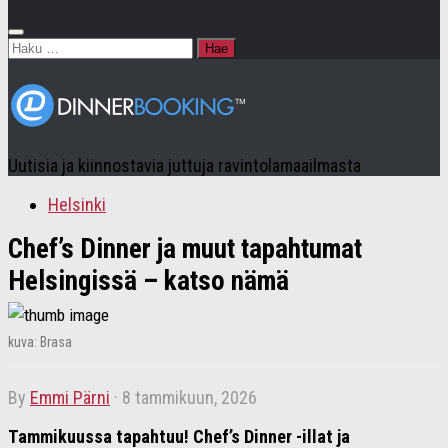
Haku:
Uutisia ja kiinnostavia juttuja ravintolamaailmasta
Helsinki
Chef’s Dinner ja muut tapahtumat
Helsingissä – katso nämä
kuva: Brasa
by
Emmi Pärni
·
8 tammikuun, 2026
Tammikuussa tapahtuu! Chef’s Dinner -illat ja