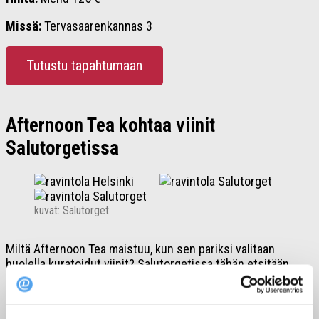
Missä:
Tervasaarenkannas 3
Tutustu tapahtumaan
Afternoon Tea kohtaa viinit
Salutorgetissa
kuvat: Salutorget
Miltä Afternoon Tea maistuu, kun sen pariksi valitaan
huolella kuratoidut viinit? Salutorgetissa tähän etsitään
vastausta helmikuun alussa, kun iltapäivä saa uuden,
elegantin sävyn.