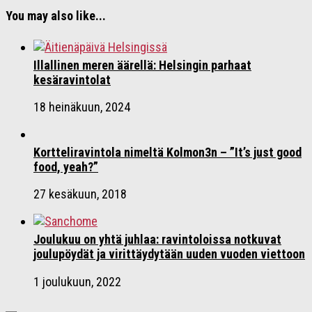
You may also like...
Illallinen meren äärellä: Helsingin parhaat
kesäravintolat
18 heinäkuun, 2024
Kortteliravintola nimeltä Kolmon3n – ”It’s just good
food, yeah?”
27 kesäkuun, 2018
Joulukuu on yhtä juhlaa: ravintoloissa notkuvat
joulupöydät ja virittäydytään uuden vuoden viettoon
1 joulukuun, 2022