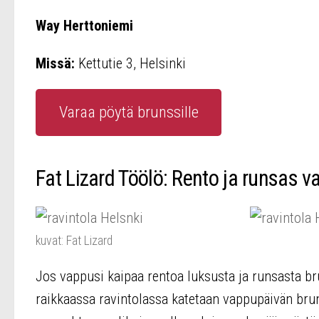
Way Herttoniemi
Missä:
Kettutie 3, Helsinki
Varaa pöytä brunssille
Fat Lizard Töölö: Rento ja runsas
kuvat: Fat Lizard
Jos vappusi kaipaa rentoa luksusta ja runsasta br
raikkaassa ravintolassa katetaan vappupäivän brunss