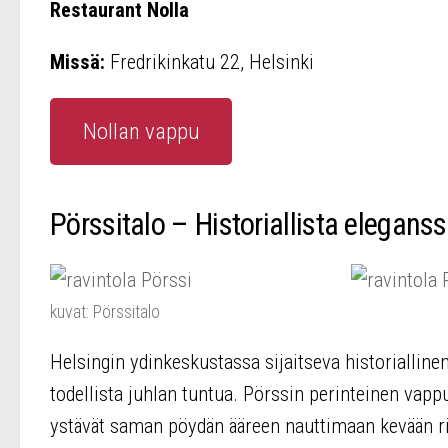
Restaurant Nolla
Missä:
Fredrikinkatu 22, Helsinki
Nollan vappu
Pörssitalo – Historiallista eleganss
kuvat: Pörssitalo
Helsingin ydinkeskustassa sijaitseva historialline
todellista juhlan tuntua. Pörssin perinteinen vapp
ystävät saman pöydän ääreen nauttimaan kevään 