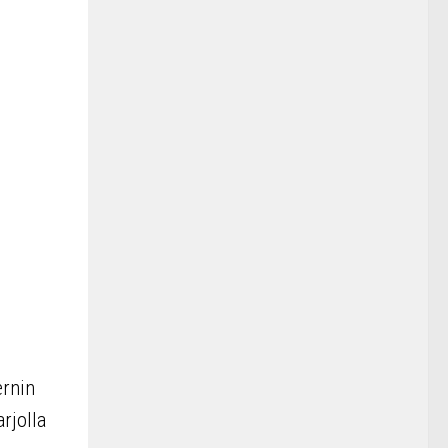
ernin
rjolla