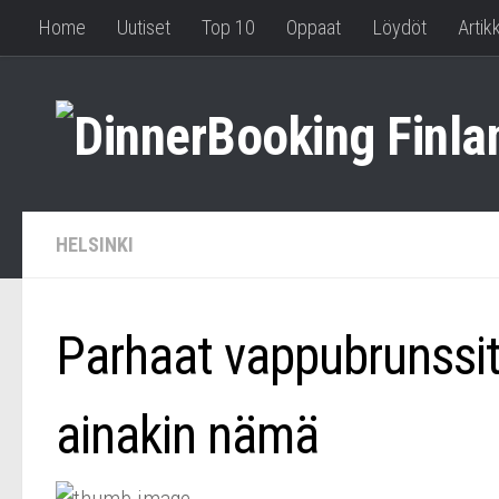
Home
Uutiset
Top 10
Oppaat
Löydöt
Artikk
HELSINKI
Parhaat vappubrunssit
ainakin nämä