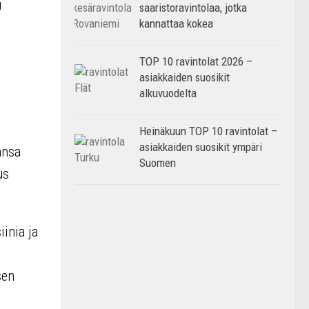
i
saaristoravintolaa, jotka
kannattaa kokea
TOP 10 ravintolat 2026 –
asiakkaiden suosikit
alkuvuodelta
Heinäkuun TOP 10 ravintolat –
asiakkaiden suosikit ympäri
ansa
Suomen
us
iinia ja
sen