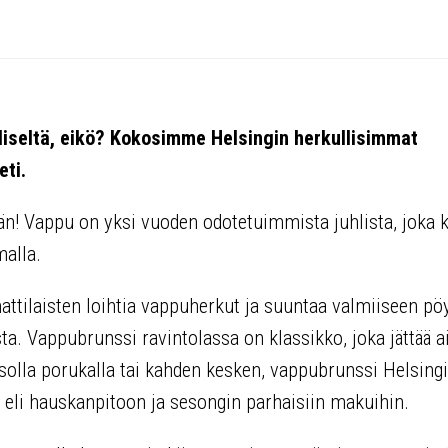
liseltä, eikö? Kokosimme Helsingin herkullisimmat
eti.
itään! Vappu on yksi vuoden odotetuimmista juhlista, joka
malla.
tilaisten loihtia vappuherkut ja suuntaa valmiiseen pö
a. Vappubrunssi ravintolassa on klassikko, joka jättää a
ä isolla porukalla tai kahden kesken, vappubrunssi Helsing
en eli hauskanpitoon ja sesongin parhaisiin makuihin.