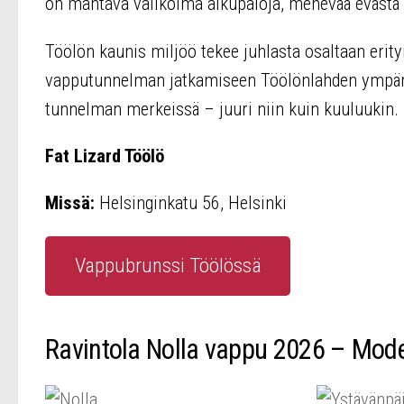
on mahtava valikoima alkupaloja, mehevää evästä h
Töölön kaunis miljöö tekee juhlasta osaltaan erityi
vapputunnelman jatkamiseen Töölönlahden ympäris
tunnelman merkeissä – juuri niin kuin kuuluukin.
Fat Lizard Töölö
Missä:
Helsinginkatu 56, Helsinki
Vappubrunssi Töölössä
Ravintola Nolla vappu 2026 – Mode