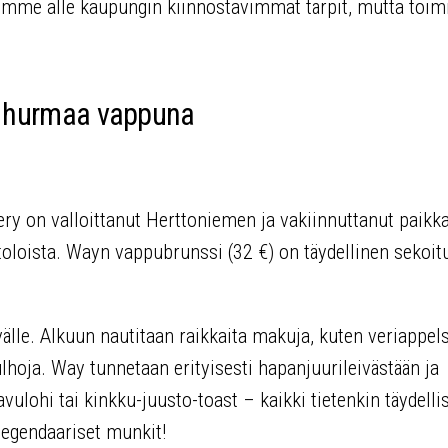
simme alle kaupungin kiinnostavimmat tärpit, mutta toim
ki hurmaa vappuna
y on valloittanut Herttoniemen ja vakiinnuttanut paikk
oloista. Wayn vappubrunssi (32 €) on täydellinen sekoit
älle. Alkuun nautitaan raikkaita makuja, kuten veriappels
ulhoja. Way tunnetaan erityisesti hapanjuurileivästään ja
avulohi tai kinkku-juusto-toast – kaikki tietenkin täydelli
egendaariset munkit!