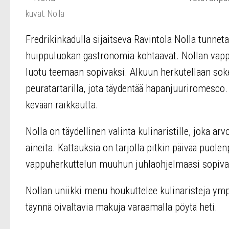
kuvat: Nolla
Fredrikinkadulla sijaitseva Ravintola Nolla tunneta
huippuluokan gastronomia kohtaavat. Nollan vappu
luotu teemaan sopivaksi. Alkuun herkutellaan sokeri
peuratartarilla, jota täydentää hapanjuuriromesco. 
kevään raikkautta.
Nolla on täydellinen valinta kulinaristille, joka a
aineita. Kattauksia on tarjolla pitkin päivää puolen
vappuherkuttelun muuhun juhlaohjelmaasi sopiva
Nollan uniikki menu houkuttelee kulinaristeja ymp
täynnä oivaltavia makuja varaamalla pöytä heti.