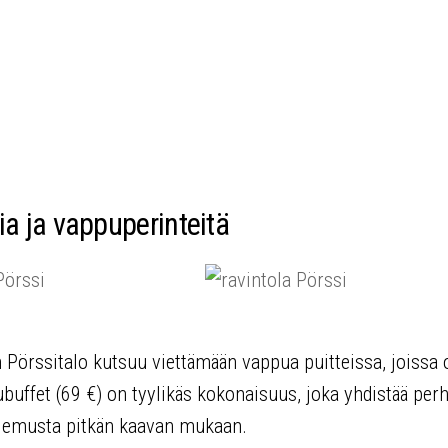
ia ja vappuperinteitä
n Pörssitalo kutsuu viettämään vappua puitteissa, joissa 
ubuffet (69 €) on tyylikäs kokonaisuus, joka yhdistää per
riemusta pitkän kaavan mukaan.