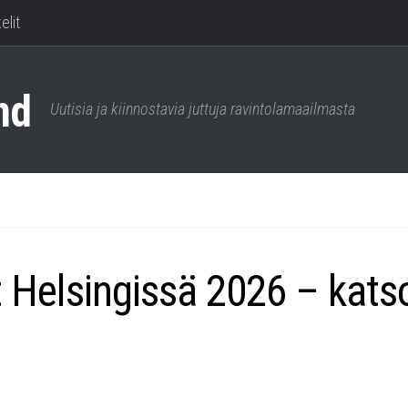
elit
Uutisia ja kiinnostavia juttuja ravintolamaailmasta
 Helsingissä 2026 – kats