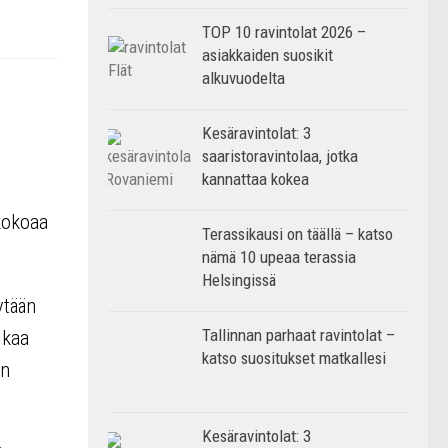
TOP 10 ravintolat 2026 –
asiakkaiden suosikit
alkuvuodelta
Kesäravintolat: 3
saaristoravintolaa, jotka
kannattaa kokea
 kokoaa
Terassikausi on täällä – katso
nämä 10 upeaa terassia
Helsingissä
ytään
Tallinnan parhaat ravintolat –
ikaa
katso suositukset matkallesi
in
Kesäravintolat: 3