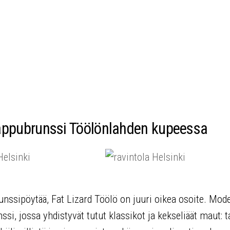
 vappubrunssi Töölönlahden kupeessa
unssipöytää, Fat Lizard Töölö on juuri oikea osoite. Mod
i, jossa yhdistyvät tutut klassikot ja kekseliäät maut: ta