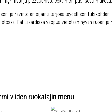
iiligrillistä ja pizzauunista sekä monipuolisesti makeaa
sen, ja ravintolan sijainti tarjoaa täydellisen tukikohdan
tössä. Fat Lizardissa vappua vietetään hyvän ruoan ja
rni viiden ruokalajin menu