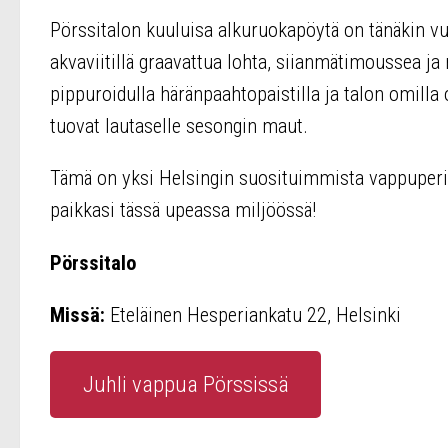
Pörssitalon kuuluisa alkuruokapöytä on tänäkin v
akvaviitillä graavattua lohta, siianmätimoussea 
pippuroidulla häränpaahtopaistilla ja talon omilla 
tuovat lautaselle sesongin maut.
Tämä on yksi Helsingin suosituimmista vappuperin
paikkasi tässä upeassa miljöössä!
Pörssitalo
Missä:
Eteläinen Hesperiankatu 22, Helsinki
Juhli vappua Pörssissä