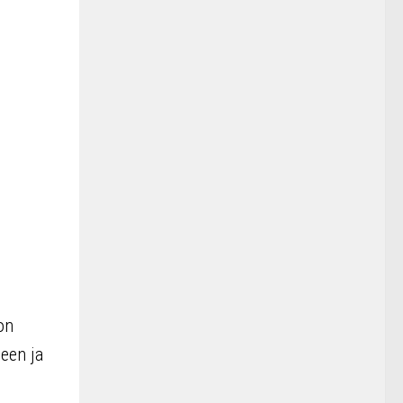
on
heen ja