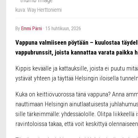
kuva: Way Herttoniemi
by
Emmi Pärni
·
15 huhtikuun, 2026
Vappuna valmiiseen pöytään – kuulostaa täydel
vappubrunssit, joista kannattaa varata paikka h
Kippis keväälle ja kattauksille, joista ei puutu m
ystävät yhteen ja täyttää Helsingin iloisella tunnel
Kuka on keittiövuorossa tänä vappuna? Anna ammat
nauttimaan Helsingin ainutlaatuisesta juhlahumust
sille tärkeimmälle: yhdessäololle. Olitpa liikkeell
ravintoloissa takaa, että voit keskittyä olennaise