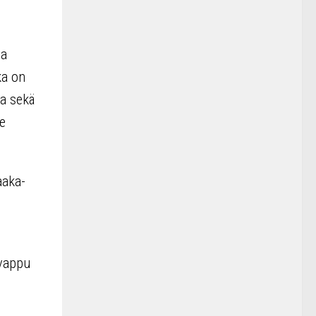
ja
ka on
la sekä
le
aaka-
 vappu