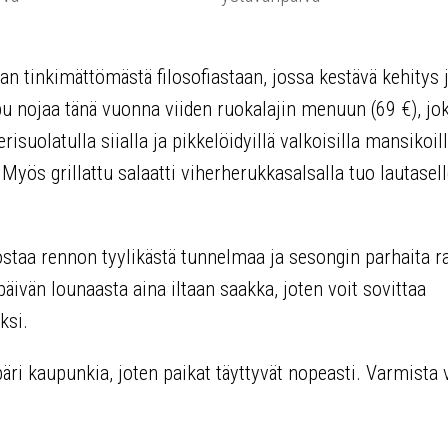
an tinkimättömästä filosofiastaan, jossa kestävä kehitys 
 nojaa tänä vuonna viiden ruokalajin menuun (69 €), jo
suolatulla siialla ja pikkelöidyillä valkoisilla mansikoil
Myös grillattu salaatti viherherukkasalsalla tuo lautasel
rvostaa rennon tyylikästä tunnelmaa ja sesongin parhaita r
päivän lounaasta aina iltaan saakka, joten voit sovittaa
ksi.
äri kaupunkia, joten paikat täyttyvät nopeasti. Varmista