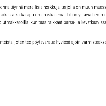
uonna täynnä merellisiä herkkuja: tarjolla on muun muas
ja raikasta katkarapu-omenaskagenia. Lihan ystäviä hemmo
olutmakkaroilla, kun taas raikkaat parsa- ja kevätkasvissa
teistä, joten tee pöytävaraus hyvissä ajoin varmistaaks