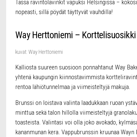
Tässä ravintolavinkit vapuksi Helsingissä – koko
nopeasti, sillä pöydät täyttyvät vauhdilla!
Way Herttoniemi – Korttelisuosik
kuvat: Way Herttoniemi
Kalliosta suureen suosioon ponnahtanut Way Baker
yhtenä kaupungin kiinnostavimmista kortteliravint
rentoa lähiötunnelmaa ja viimeisteltyjä makuja.
Brunssi on loistava valinta laadukkaan ruoan ystäv
minttua sekä talon hillolla viimeisteltyjä granolak
toasteista. Valintasi voi olla joko avokado, kylmäs
kananmunan kera. Vappubrunssin kruunaa Wayn l