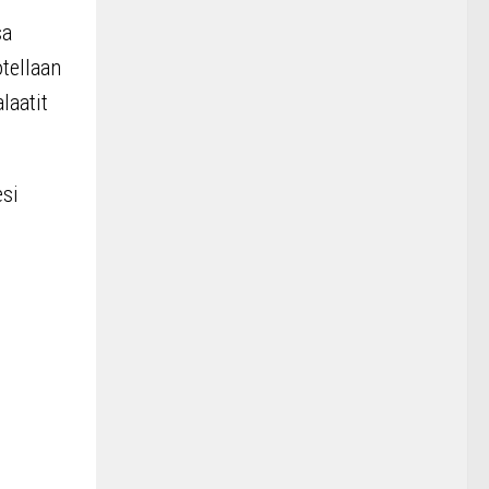
sa
tellaan
laatit
esi