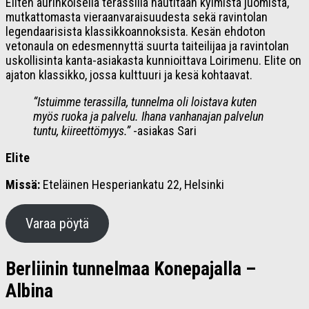
Eliten aurinkoisella terassilla nautitaan kylmistä juomista,
mutkattomasta vieraanvaraisuudesta sekä ravintolan
legendaarisista klassikkoannoksista. Kesän ehdoton
vetonaula on edesmennyttä suurta taiteilijaa ja ravintolan
uskollisinta kanta-asiakasta kunnioittava Loirimenu. Elite on
ajaton klassikko, jossa kulttuuri ja kesä kohtaavat.
“Istuimme terassilla, tunnelma oli loistava kuten
myös ruoka ja palvelu. Ihana vanhanajan palvelun
tuntu, kiireettömyys.”
-asiakas Sari
Elite
Missä:
Eteläinen Hesperiankatu 22, Helsinki
Varaa pöytä
Berliinin tunnelmaa Konepajalla –
Albina