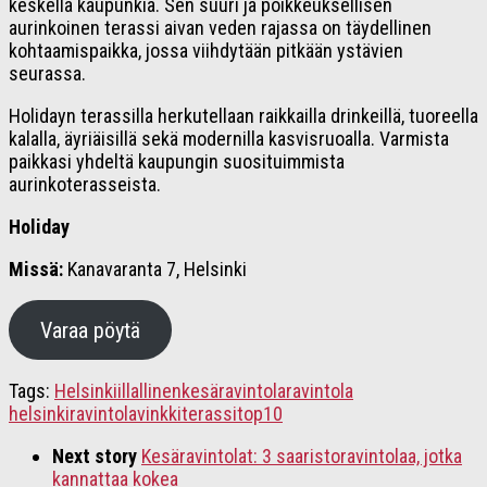
keskellä kaupunkia. Sen suuri ja poikkeuksellisen
aurinkoinen terassi aivan veden rajassa on täydellinen
kohtaamispaikka, jossa viihdytään pitkään ystävien
seurassa.
Holidayn terassilla herkutellaan raikkailla drinkeillä, tuoreella
kalalla, äyriäisillä sekä modernilla kasvisruoalla. Varmista
paikkasi yhdeltä kaupungin suosituimmista
aurinkoterasseista.
Holiday
Missä:
Kanavaranta 7, Helsinki
Varaa pöytä
Tags:
Helsinki
illallinen
kesä
ravintola
ravintola
helsinki
ravintolavinkki
terassi
top10
Next story
Kesäravintolat: 3 saaristoravintolaa, jotka
kannattaa kokea