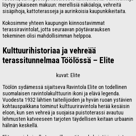
löytyy jokaiseen makuun: merellisiä näköaloja, vehreitä
sisäpihoja, kattoterasseja ja aurinkoisia kaupunkikeitaita.
Kokosimme yhteen kaupungin kiinnostavimmat
terassiravintolat, jotta seuraavan pöytävarauksen
tekeminen olisi mahdollisimman helppoa.
Kulttuurihistoriaa ja vehreää
terassitunnelmaa Töölössä – Elite
kuvat: Elite
Töölön sydämessä sijaitseva Ravintola Elite on todellinen
suomalaisen ravintolakulttuurin ikoni ja elävä legenda.
Vuodesta 1932 lähtien taiteilijoiden ja hyvän ruoan ystävien
kohtauspaikkana toiminut kulttuuriravintola herää kesäisin
eloon, kun sen vehreä ja suojaisa puistoterassi avautuu
lehmusten katveeseen tarjoten täydellisen keitaan urbaanin
hälinän keskellä.