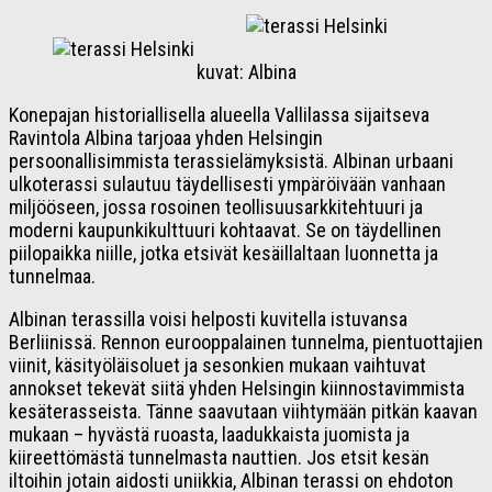
kuvat: Albina
Konepajan historiallisella alueella Vallilassa sijaitseva
Ravintola Albina tarjoaa yhden Helsingin
persoonallisimmista terassielämyksistä. Albinan urbaani
ulkoterassi sulautuu täydellisesti ympäröivään vanhaan
miljööseen, jossa rosoinen teollisuusarkkitehtuuri ja
moderni kaupunkikulttuuri kohtaavat. Se on täydellinen
piilopaikka niille, jotka etsivät kesäillaltaan luonnetta ja
tunnelmaa.
Albinan terassilla voisi helposti kuvitella istuvansa
Berliinissä. Rennon eurooppalainen tunnelma, pientuottajien
viinit, käsityöläisoluet ja sesonkien mukaan vaihtuvat
annokset tekevät siitä yhden Helsingin kiinnostavimmista
kesäterasseista. Tänne saavutaan viihtymään pitkän kaavan
mukaan – hyvästä ruoasta, laadukkaista juomista ja
kiireettömästä tunnelmasta nauttien. Jos etsit kesän
iltoihin jotain aidosti uniikkia, Albinan terassi on ehdoton