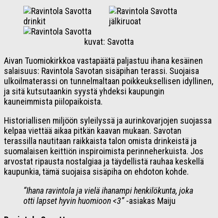
kuvat: Savotta
Aivan Tuomiokirkkoa vastapäätä paljastuu ihana kesäinen
salaisuus: Ravintola Savotan sisäpihan terassi. Suojaisa
ulkoilmaterassi on tunnelmaltaan poikkeuksellisen idyllinen,
ja sitä kutsutaankin syystä yhdeksi kaupungin
kauneimmista piilopaikoista.
Historiallisen miljöön syleilyssä ja aurinkovarjojen suojassa
kelpaa viettää aikaa pitkän kaavan mukaan. Savotan
terassilla nautitaan raikkaista talon omista drinkeistä ja
suomalaisen keittiön inspiroimista perinneherkuista. Jos
arvostat ripausta nostalgiaa ja täydellistä rauhaa keskellä
kaupunkia, tämä suojaisa sisäpiha on ehdoton kohde.
“Ihana ravintola ja vielä ihanampi henkilökunta, joka
otti lapset hyvin huomioon <3”
-asiakas Maiju