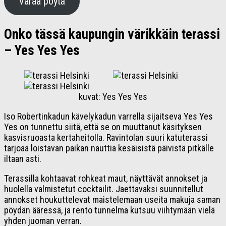
Varaa pöytä
Onko tässä kaupungin värikkäin terassi
– Yes Yes Yes
kuvat: Yes Yes Yes
Iso Robertinkadun kävelykadun varrella sijaitseva Yes Yes
Yes on tunnettu siitä, että se on muuttanut käsityksen
kasvisruoasta kertaheitolla. Ravintolan suuri katuterassi
tarjoaa loistavan paikan nauttia kesäisistä päivistä pitkälle
iltaan asti.
Terassilla kohtaavat rohkeat maut, näyttävät annokset ja
huolella valmistetut cocktailit. Jaettavaksi suunnitellut
annokset houkuttelevat maistelemaan useita makuja saman
pöydän ääressä, ja rento tunnelma kutsuu viihtymään vielä
yhden juoman verran.