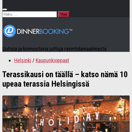
Haku:
Uutisia ja kiinnostavia juttuja ravintolamaailmasta
Helsinki
/
Kaupunkioppaat
Terassikausi on täällä – katso nämä 10
upeaa terassia Helsingissä