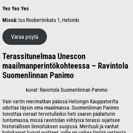
Yes Yes Yes
Missä:
Iso Roobertinkatu 1, Helsinki
Varaa pöytä
Terassitunelmaa Unescon
maailmanperintökohteessa – Ravintola
Suomenlinnan Panimo
kuvat: Ravintola Suomenlinnan Panimo
Vain vartin merimatkan päässä Helsingin Kauppatorilta
odottaa täysin oma maailmansa. Suomenlinnan Panimo
toivottaa vieraat tervetulleiksi heti saaren päälaiturin
tuntumassa, missä ravintolan viihtyisä terassi sijaitsee
historiallisen linnoituksen suojissa. Merituuli ja vanhat
holvikaaret luovat puitteet, joille on vaikea löytää vertaista