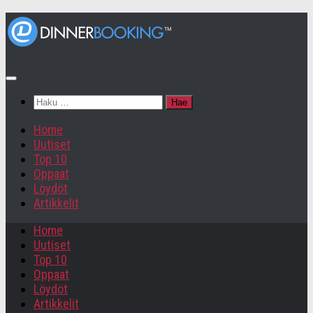
Haku:
Home
Uutiset
Top 10
Oppaat
Löydöt
Artikkelit
Home
Uutiset
Top 10
Oppaat
Löydöt
Artikkelit