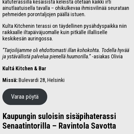
katuterassilla kesäisistä keleistä otetaan kaikki irti
ainutlaatuisella tavalla – ohikulkevaa ihmisvilinää seurataan
pehmeiden porontaljojen päällä istuen.
Kulta Kitchenin terassi on täydellinen pysähdyspaikka niin
raikkaalle iltapäiväjuomalle kuin pitkälle illalliselle
keskikesän auringossa.
“Tarjoilijamme oli ehdottomasti illan kohokohta. Todella hyvää
ja ystävällistä palvelua pienellä huumorilla.”
-asiakas Olivia
Kultá Kitchen & Bar
Missä:
Bulevardi 28, Helsinki
Varaa pöytä
Kaupungin suloisin sisäpihaterassi
Senaatintorilla – Ravintola Savotta