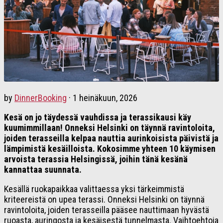
by
DinnerBooking
·
1 heinäkuun, 2026
Kesä on jo täydessä vauhdissa ja terassikausi käy
kuumimmillaan! Onneksi Helsinki on täynnä ravintoloita,
joiden terasseilla kelpaa nauttia aurinkoisista päivistä ja
lämpimistä kesäilloista. Kokosimme yhteen 10 käymisen
arvoista terassia Helsingissä, joihin tänä kesänä
kannattaa suunnata.
Kesällä ruokapaikkaa valittaessa yksi tärkeimmistä
kriteereistä on upea terassi. Onneksi Helsinki on täynnä
ravintoloita, joiden terasseilla pääsee nauttimaan hyvästä
ruoasta, auringosta ja kesäisestä tunnelmasta. Vaihtoehtoja