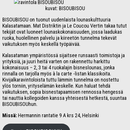
kuvat: BISOUBISOU
BISOUBISOU on tuonut uudenlaista lounaskulttuuria
Kalasatamaan. Mat Distriktin ja Le Coucou Vertin takaa tutut
tekijät ovat luoneet lounaskokonaisuuden, jossa laadukas
ruoka, huolellinen palvelu ja kiireetön tunnelma tekevät
vaikutuksen myös keskellä työpäivää.
Kalasataman ympäristössä sijaitsee runsaasti toimistoja ja
yrityksiä, ja juuri heitä varten on rakennettu harkittu
kokonaisuus – 2, 3 tai 4 ruokalajin bisneslounas, jonka
rinnalla on tarjolla myös à la carte -listan klassikoita.
Kivijalkaravintoloista tuttu lämmin tunnelma on nostettu
ylös torniin, yrityselämän keskelle. Kun haluat tehdä
vaikutuksen, sopia bisnestapaamisen rennossa hengessä
tai nauttia kollegoiden kanssa yhteisestä hetkestä, suuntaa
BISOUBISOUhun.
Missä:
Hermannin rantatie 9 A krs 24, Helsinki