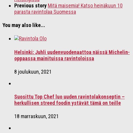
Previous story
Mitä maisemia! Katso heinäkuun 10
parasta ravintolaa Suomessa
You may also like...
Helsinki: Juhli uudenvuodenaattoa näissä Michelin-
oppaassa mainituissa ravintoloissa
8 joulukuun, 2021
Suosittu Top Chef luo uuden ravintolakonseptin –
herkullisen streed foodin ystävät tämä on teille
18 marraskuun, 2021