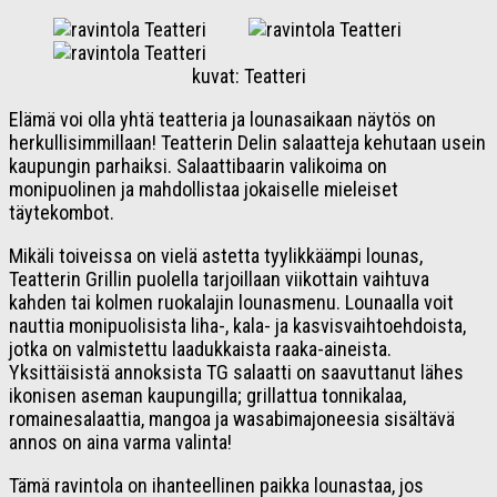
kuvat: Teatteri
Elämä voi olla yhtä teatteria ja lounasaikaan näytös on
herkullisimmillaan! Teatterin Delin salaatteja kehutaan usein
kaupungin parhaiksi. Salaattibaarin valikoima on
monipuolinen ja mahdollistaa jokaiselle mieleiset
täytekombot.
Mikäli toiveissa on vielä astetta tyylikkäämpi lounas,
Teatterin Grillin puolella tarjoillaan viikottain vaihtuva
kahden tai kolmen ruokalajin lounasmenu. Lounaalla voit
nauttia monipuolisista liha-, kala- ja kasvisvaihtoehdoista,
jotka on valmistettu laadukkaista raaka-aineista.
Yksittäisistä annoksista TG salaatti on saavuttanut lähes
ikonisen aseman kaupungilla; grillattua tonnikalaa,
romainesalaattia, mangoa ja wasabimajoneesia sisältävä
annos on aina varma valinta!
Tämä ravintola on ihanteellinen paikka lounastaa, jos