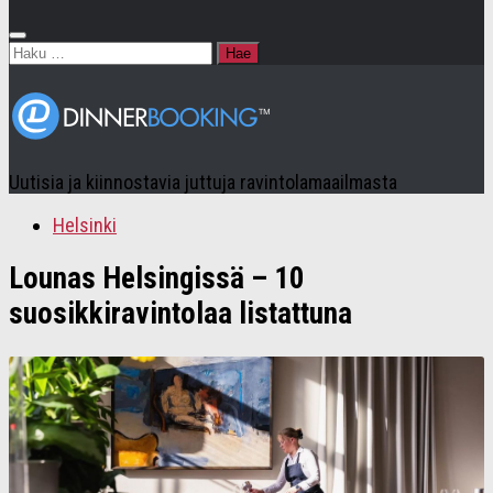
Haku:
Uutisia ja kiinnostavia juttuja ravintolamaailmasta
Helsinki
Lounas Helsingissä – 10
suosikkiravintolaa listattuna