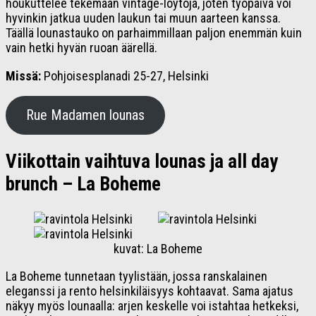
houkuttelee tekemään vintage-löytöjä, joten työpäivä voi
hyvinkin jatkua uuden laukun tai muun aarteen kanssa.
Täällä lounastauko on parhaimmillaan paljon enemmän kuin
vain hetki hyvän ruoan äärellä.
Missä:
Pohjoisesplanadi 25-27, Helsinki
Rue Madamen lounas
Viikottain vaihtuva lounas ja all day
brunch – La Boheme
kuvat: La Boheme
La Boheme tunnetaan tyylistään, jossa ranskalainen
eleganssi ja rento helsinkiläisyys kohtaavat. Sama ajatus
näkyy myös lounaalla: arjen keskelle voi istahtaa hetkeksi,