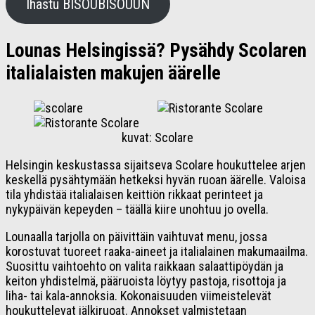
Ihastu BISOUBISOUUN
Lounas Helsingissä? Pysähdy Scolaren
italialaisten makujen äärelle
kuvat: Scolare
Helsingin keskustassa sijaitseva Scolare houkuttelee arjen
keskellä pysähtymään hetkeksi hyvän ruoan äärelle. Valoisa
tila yhdistää italialaisen keittiön rikkaat perinteet ja
nykypäivän kepeyden – täällä kiire unohtuu jo ovella.
Lounaalla tarjolla on päivittäin vaihtuvat menu, jossa
korostuvat tuoreet raaka-aineet ja italialainen makumaailma.
Suosittu vaihtoehto on valita raikkaan salaattipöydän ja
keiton yhdistelmä, pääruoista löytyy pastoja, risottoja ja
liha- tai kala-annoksia. Kokonaisuuden viimeistelevät
houkuttelevat jälkiruoat. Annokset valmistetaan