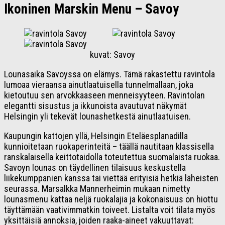
Ikoninen Marskin Menu –
Savoy
kuvat: Savoy
Lounasaika Savoyssa on elämys. Tämä rakastettu ravintola
lumoaa vieraansa ainutlaatuisella tunnelmallaan, joka
kietoutuu sen arvokkaaseen menneisyyteen. Ravintolan
elegantti sisustus ja ikkunoista avautuvat näkymät
Helsingin yli tekevät lounashetkestä ainutlaatuisen.
Kaupungin kattojen yllä, Helsingin Eteläesplanadilla
kunnioitetaan ruokaperinteitä – täällä nautitaan klassisella
ranskalaisella keittotaidolla toteutettua suomalaista ruokaa.
Savoyn lounas on täydellinen tilaisuus keskustella
liikekumppanien kanssa tai viettää erityisiä hetkiä läheisten
seurassa. Marsalkka Mannerheimin mukaan nimetty
lounasmenu kattaa neljä ruokalajia ja kokonaisuus on hiottu
täyttämään vaativimmatkin toiveet. Listalta voit tilata myös
yksittäisiä annoksia, joiden raaka-aineet vakuuttavat: