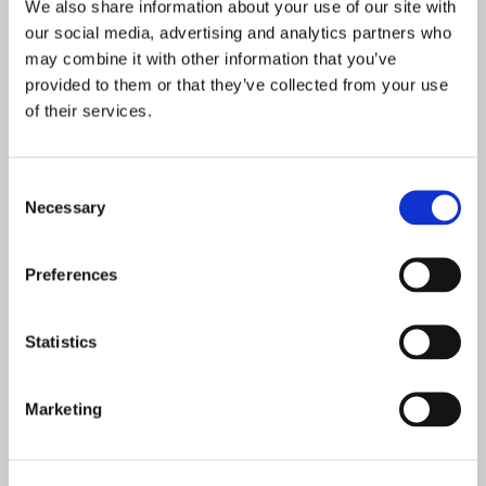
We also share information about your use of our site with
our social media, advertising and analytics partners who
may combine it with other information that you’ve
provided to them or that they’ve collected from your use
of their services.
Consent
Necessary
Selection
Preferences
Statistics
kuvat: Elm
Vanha puutalo kohoaa ylväänä Kaivopuiston laidalla. Sen
Marketing
sisään kätkeytyy rento ja lämminhenkinen Elm –
kortteliravintola, jonka suosio on päässyt yllättämään kaikki.
Olitpa liikkeellä yksin, yhdessä tai vaikka koirakaverin
kanssa, Elm lumoaa aina. Välimeren maut vievät mukanaan ja