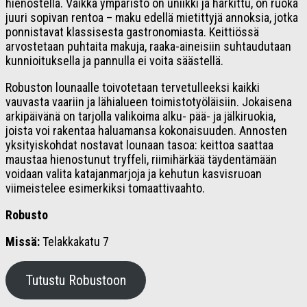
hienostella. Vaikka ympäristö on uniikki ja harkittu, on ruoka
juuri sopivan rentoa – maku edellä mietittyjä annoksia, jotka
ponnistavat klassisesta gastronomiasta. Keittiössä
arvostetaan puhtaita makuja, raaka-aineisiin suhtaudutaan
kunnioituksella ja pannulla ei voita säästellä.
Robuston lounaalle toivotetaan tervetulleeksi kaikki
vauvasta vaariin ja lähialueen toimistotyöläisiin. Jokaisena
arkipäivänä on tarjolla valikoima alku- pää- ja jälkiruokia,
joista voi rakentaa haluamansa kokonaisuuden. Annosten
yksityiskohdat nostavat lounaan tasoa: keittoa saattaa
maustaa hienostunut tryffeli, riimihärkää täydentämään
voidaan valita katajanmarjoja ja kehutun kasvisruoan
viimeistelee esimerkiksi tomaattivaahto.
Robusto
Miss
ä:
Telakkakatu 7
Tutustu Robustoon