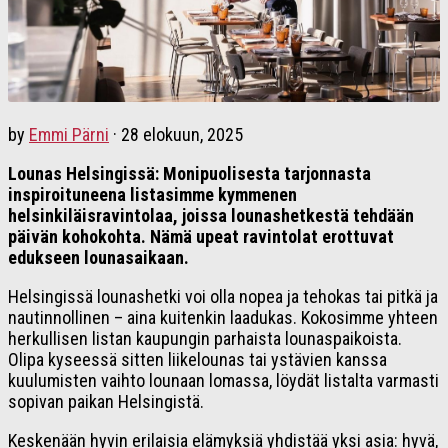
by
Emmi Pärni
·
28 elokuun, 2025
Lounas Helsingissä: Monipuolisesta tarjonnasta
inspiroituneena listasimme kymmenen
helsinkiläisravintolaa, joissa lounashetkestä tehdään
päivän kohokohta. Nämä upeat ravintolat erottuvat
edukseen lounasaikaan.
Helsingissä lounashetki voi olla nopea ja tehokas tai pitkä ja
nautinnollinen – aina kuitenkin laadukas. Kokosimme yhteen
herkullisen listan kaupungin parhaista lounaspaikoista.
Olipa kyseessä sitten liikelounas tai ystävien kanssa
kuulumisten vaihto lounaan lomassa, löydät listalta varmasti
sopivan paikan Helsingistä.
Keskenään hyvin erilaisia elämyksiä yhdistää yksi asia: hyvä,