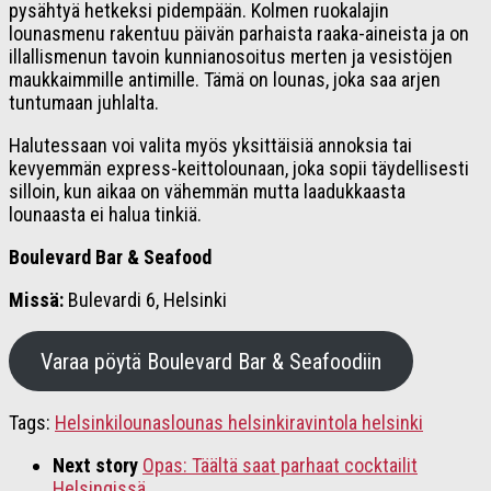
pysähtyä hetkeksi pidempään. Kolmen ruokalajin
lounasmenu rakentuu päivän parhaista raaka-aineista ja on
illallismenun tavoin kunnianosoitus merten ja vesistöjen
maukkaimmille antimille. Tämä on lounas, joka saa arjen
tuntumaan juhlalta.
Halutessaan voi valita myös yksittäisiä annoksia tai
kevyemmän express-keittolounaan, joka sopii täydellisesti
silloin, kun aikaa on vähemmän mutta laadukkaasta
lounaasta ei halua tinkiä.
Boulevard Bar & Seafood
Missä:
Bulevardi 6, Helsinki
Varaa pöytä Boulevard Bar & Seafoodiin
Tags:
Helsinki
lounas
lounas helsinki
ravintola helsinki
Next story
Opas: Täältä saat parhaat cocktailit
Helsingissä