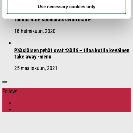
Use necessary cookies only
6 Michelin-tähteä Suomeen ja kestävän kehityksen
tunnus 4:lle suomalaisravintolalle!
18 helmikuun, 2020
Pääsiäisen pyhät ovat täällä – tilaa kotiin keväinen
take away -menu
25 maaliskuun, 2021
Follow: