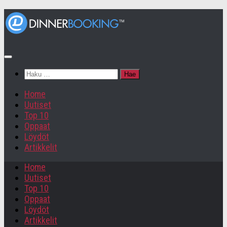
Haku:
Home
Uutiset
Top 10
Oppaat
Löydöt
Artikkelit
Home
Uutiset
Top 10
Oppaat
Löydöt
Artikkelit