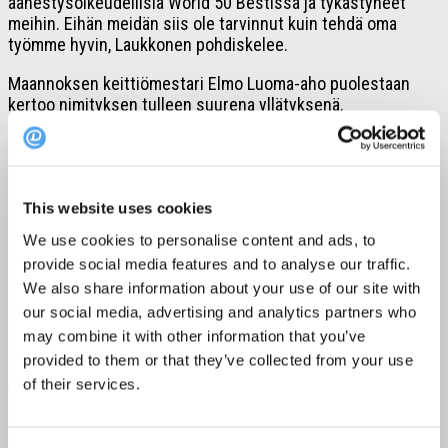
äänestysoikeudellisia World 50 Bestissä ja tykästyneet
meihin. Eihän meidän siis ole tarvinnut kuin tehdä oma
työmme hyvin, Laukkonen pohdiskelee.
Maannoksen keittiömestari Elmo Luoma-aho puolestaan
kertoo nimityksen tulleen suurena yllätyksenä.
– Kyllä se yllätti, tuli aika puskista. Akatemian jäsenet ovat
ensinnäkin löytäneet tänne ja sitten vielä antaneet ääniä
meille. Aika siistiä. Vaikka hyvää palautetta olemmekin
saaneet, ei käynyt edes mielessä, että jonain päivänä
This website uses cookies
olisimme näin lähellä listausta. Olemme tietysti erittäin
We use cookies to personalise content and ads, to
otettuja tästä, kuvailee Luoma-aho tunnelmia
provide social media features and to analyse our traffic.
Maannoksessa.
We also share information about your use of our site with
Kysymys siitä, miksi juuri oma ravintola on päässyt listalle,
our social media, advertising and analytics partners who
on tietysti suuri. Luoma-ahon mukaan emolista 50 Best
may combine it with other information that you’ve
Restaurantsin kärkinimille on useimmiten ollut yhteistä
provided to them or that they’ve collected from your use
paikallisten raaka-aineiden korostaminen omaleimaisella
of their services.
tavalla.
– Ne ravintolat, jotka keikkuvat listauksen huipulla eivät ole