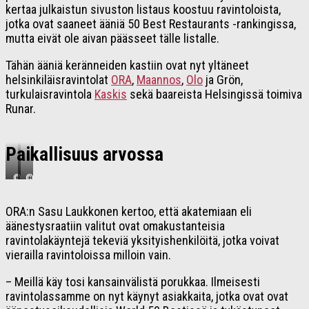
kertaa julkaistun sivuston listaus koostuu ravintoloista,
jotka ovat saaneet ääniä 50 Best Restaurants -rankingissa,
mutta eivät ole aivan päässeet tälle listalle.
Tähän ääniä keränneiden kastiin ovat nyt yltäneet
helsinkiläisravintolat
ORA
,
Maannos
,
Olo
ja Grön,
turkulaisravintola
Kaskis
sekä baareista Helsingissä toimiva
Runar.
Paikallisuus arvossa
©
©
Mikko
Eeropekka
Uosukainen
Rislakki
ORA:n Sasu Laukkonen kertoo, että akatemiaan eli
(Maannos)
(Kaskis)
äänestysraatiin valitut ovat omakustanteisia
ravintolakäyntejä tekeviä yksityishenkilöitä, jotka voivat
vierailla ravintoloissa milloin vain.
– Meillä käy tosi kansainvälistä porukkaa. Ilmeisesti
ravintolassamme on nyt käynyt asiakkaita, jotka ovat ovat