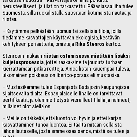
perusteellisesti ja tilat on tarkastettu. Pääasiassa liha tulee
Suomesta, sillä ruokalistalla suositaan kotimaista nautaa ja
riistaa.
– Käytämme pelkästään luomua tai sellaisia tiloja, joilla
tiedämme kasvattajien käyttävän ekologisia, kestävän
kehityksen periaatteita, omistaja
Riku Stenros
kertoo.
Stenrosin mukaan
riistan ostamisessa mietitään lisäksi
kuljetusprosessia
, jottei raaka-aineita jouduta turhaan
kierrättämään pitkiä reittejä. Ainoa listan kauempaa tuleva,
ulkomainen poikkeus on Iberico-porsas eli mustasika.
– Mustasikamme tulee Espanjasta Badajozin kaupungissa
sijaitsevalta tilalta. Espanjalaiselle lihalle on tarvittavat
sertifikaatit, ja olemme tietysti vierailleet tilalla ja nähneet,
millaiset olot siellä on.
– Meille on tärkeää, että luonto voi hyvin ja ettei karjan
kasvattaminen tuhoa luontoa. Ei täältä mitään sellaista
lähde lautaselle, josta emme osaa sanoa, mistä se tulee ja