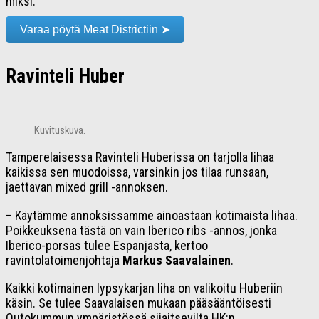
miksi.
Varaa pöytä Meat Districtiin ➤
Ravinteli Huber
Kuvituskuva.
Tamperelaisessa Ravinteli Huberissa on tarjolla lihaa
kaikissa sen muodoissa, varsinkin jos tilaa runsaan,
jaettavan mixed grill -annoksen.
– Käytämme annoksissamme ainoastaan kotimaista lihaa.
Poikkeuksena tästä on vain Iberico ribs -annos, jonka
Iberico-porsas tulee Espanjasta, kertoo
ravintolatoimenjohtaja
Markus Saavalainen
.
Kaikki kotimainen lypsykarjan liha on valikoitu Huberiin
käsin. Se tulee Saavalaisen mukaan pääsääntöisesti
Outokummun ympäristössä sijaitsevilta HK:n