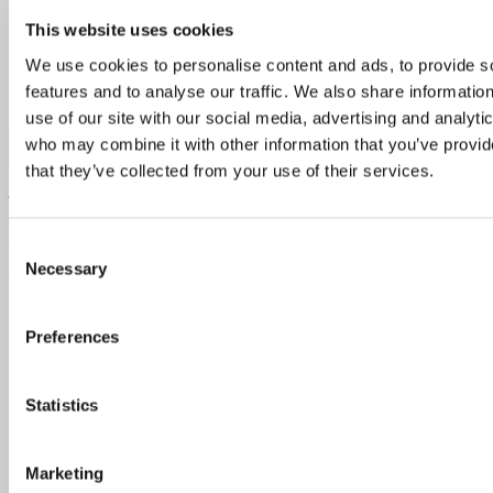
This website uses cookies
– Jos rehussa on käytetty soijaa, pitäisi sen olla aina
vastuullisesti tuotettua.
Suomessa luomutilat käyttävät
We use cookies to personalise content and ads, to provide s
usein omilla tiloillaan tuotettua rehua, jossa soijan tilalle on
features and to analyse our traffic. We also share informatio
löydetty muita vaihtoehtoja, summaa Langhoff.
use of our site with our social media, advertising and analyti
who may combine it with other information that you’ve provid
Varaa pöytä Jordista ➤
that they’ve collected from your use of their services.
Artikkeli on julkaistu sivuillamme alun perin 30.8.2019.
Huomioithan, että ravintoloiden lihantoimittajiin ja
annosvalikoimaan on voinut tulla muutoksia.
Consent
Necessary
Selection
Tags:
Helsinki
illallinen
lihakauppa
luomu
Next story
Vuoden Kokki Lari Helenius muistelee
Preferences
finaalia: “Kilpailu oli tänä vuonna poikkeuksellinen”
Previous story
Viisi Helsingin keskustan
ravintolahelmeä, jotka on syytä kokea niin lounaalla
Statistics
kuin illallisella
You may also like...
Marketing