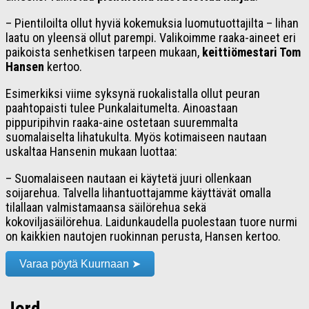
– Pientiloilta ollut hyviä kokemuksia luomutuottajilta – lihan
laatu on yleensä ollut parempi. Valikoimme raaka-aineet eri
paikoista senhetkisen tarpeen mukaan,
keittiömestari Tom
Hansen
kertoo.
Esimerkiksi viime syksynä ruokalistalla ollut peuran
paahtopaisti tulee Punkalaitumelta. Ainoastaan
pippuripihvin raaka-aine ostetaan suuremmalta
suomalaiselta lihatukulta. Myös kotimaiseen nautaan
uskaltaa Hansenin mukaan luottaa:
– Suomalaiseen nautaan ei käytetä juuri ollenkaan
soijarehua. Talvella lihantuottajamme käyttävät omalla
tilallaan valmistamaansa säilörehua sekä
kokoviljasäilörehua. Laidunkaudella puolestaan tuore nurmi
on kaikkien nautojen ruokinnan perusta, Hansen kertoo.
Varaa pöytä Kuurnaan ➤