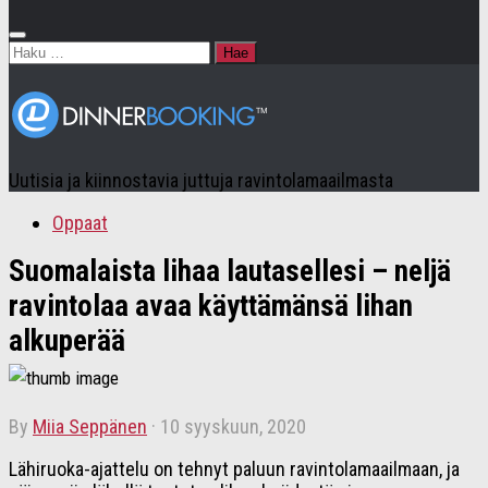
Haku:
Uutisia ja kiinnostavia juttuja ravintolamaailmasta
Oppaat
Suomalaista lihaa lautasellesi – neljä
ravintolaa avaa käyttämänsä lihan
alkuperää
by
Miia Seppänen
·
10 syyskuun, 2020
Lähiruoka-ajattelu on tehnyt paluun ravintolamaailmaan, ja