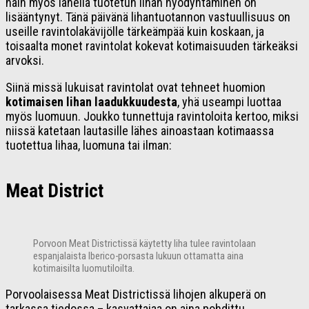
näin myös lähellä tuotetun lihan hyödyntäminen on
lisääntynyt. Tänä päivänä lihantuotannon vastuullisuus on
useille ravintolakävijölle tärkeämpää kuin koskaan, ja
toisaalta monet ravintolat kokevat kotimaisuuden tärkeäksi
arvoksi.
Siinä missä lukuisat ravintolat ovat tehneet huomion
kotimaisen lihan laadukkuudesta
, yhä useampi luottaa
myös luomuun. Joukko tunnettuja ravintoloita kertoo, miksi
niissä katetaan lautasille lähes ainoastaan kotimaassa
tuotettua lihaa, luomuna tai ilman:
Meat District
Porvoon Meat Districtissä käytetty liha tulee ravintolaan
espanjalaista Iberico-porsasta lukuun ottamatta aina
kotimaisilta luomutiloilta.
Porvoolaisessa Meat Districtissä lihojen alkuperä on
tarkassa tiedossa – kasvattajaa on aina pohdittu