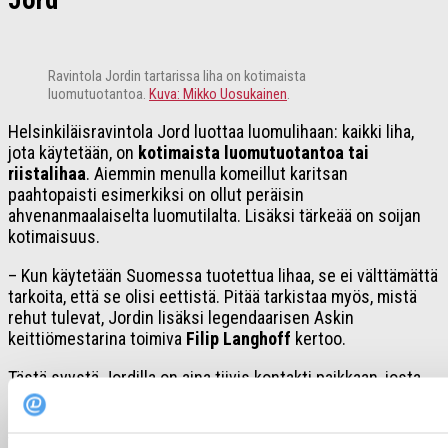
Jord
Ravintola Jordin tartarissa liha on kotimaista
luomutuotantoa.
Kuva: Mikko Uosukainen
.
Helsinkiläisravintola Jord luottaa luomulihaan: kaikki liha,
jota käytetään, on
kotimaista luomutuotantoa tai
riistalihaa
. Aiemmin menulla komeillut karitsan
paahtopaisti esimerkiksi on ollut peräisin
ahvenanmaalaiselta luomutilalta. Lisäksi tärkeää on soijan
kotimaisuus.
– Kun käytetään Suomessa tuotettua lihaa, se ei välttämättä
tarkoita, että se olisi eettistä. Pitää tarkistaa myös, mistä
rehut tulevat, Jordin lisäksi legendaarisen Askin
keittiömestarina toimiva
Filip Langhoff
kertoo.
Tästä syystä Jordilla on aina tiivis kontakti paikkaan, josta
lihat tulevat. Ravintoloissa suositaan luomutiloilta hankittuja
lihoja – niiden kasvatuksessa ei yleensä käytetä ulkomailta
tuotua soijaa.