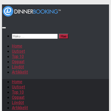
Haku:
Home
Uutiset
Top 10
Oppaat
Löydöt
Artikkelit
Home
Uutiset
Top 10
Oppaat
Löydöt
Artikkelit