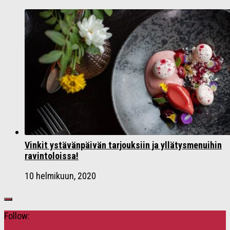
Vinkit ystävänpäivän tarjouksiin ja yllätysmenuihin
ravintoloissa!
10 helmikuun, 2020
Follow: