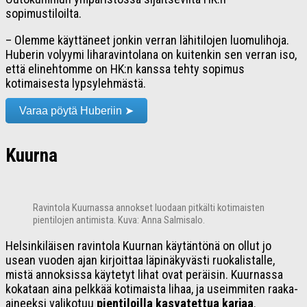
sopimustiloilta.
– Olemme käyttäneet jonkin verran lähitilojen luomulihoja.
Huberin volyymi liharavintolana on kuitenkin sen verran iso,
että elinehtomme on HK:n kanssa tehty sopimus
kotimaisesta lypsylehmästä.
Varaa pöytä Huberiin ➤
Kuurna
Ravintola Kuurnassa annokset luodaan pitkälti kotimaisten
pientilojen antimista. Kuva: Anna Salmisalo.
Helsinkiläisen ravintola Kuurnan käytäntönä on ollut jo
usean vuoden ajan kirjoittaa läpinäkyvästi ruokalistalle,
mistä annoksissa käytetyt lihat ovat peräisin. Kuurnassa
kokataan aina pelkkää kotimaista lihaa, ja useimmiten raaka-
aineeksi valikotuu
pientiloilla kasvatettua karjaa
.