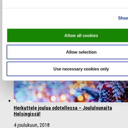
Paras rinneravintola? Katso ainakin nämä!
Show
15 tammikuun, 2026
Allow all cookies
Allow selection
Use necessary cookies only
Herkuttele joulua odotellessa – Joululounaita
Helsingissä!
4 joulukuun, 2018