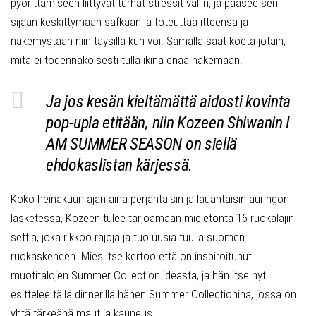
pyörittämiseen liittyvät turhat stressit väliin, ja pääsee sen
sijaan keskittymään safkaan ja toteuttaa itteensä ja
näkemystään niin täysillä kun voi. Samalla saat koeta jotain,
mitä ei todennäköisesti tulla ikinä enää näkemään.
Ja jos kesän kieltämättä aidosti kovinta
pop-upia etitään, niin Kozeen Shiwanin I
AM SUMMER SEASON on siellä
ehdokaslistan kärjessä.
Koko heinäkuun ajan aina perjantaisin ja lauantaisin auringon
lasketessa, Kozeen tulee tarjoamaan mieletöntä 16 ruokalajin
settiä, joka rikkoo rajoja ja tuo uusia tuulia suomen
ruokaskeneen. Mies itse kertoo että on inspiroitunut
muotitalojen Summer Collection ideasta, ja hän itse nyt
esittelee tällä dinnerillä hänen Summer Collectionina, jossa on
yhtä tärkeänä maut ja kauneus.