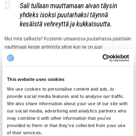
Sali tullaan muuttamaan aivan täysin
yhdeks isoksi puutarhaksi täynnä
kesäistä vehreyttä ja kukkaisuutta.
Mut mitä safkasta? Kozeenin urbaanissa puutarhassa päästään
nauttimaan kesän antimista silloin kun ne on juuri
parhaimmillaan, ja 16 ruokalajin menu tulee
hellimään kaikkia aisteja niin, ettei loppukesänä sit halutakkaan
enää mitään muuta syödä. Siis, kattokaa nyt tätä:
This website uses cookies
We use cookies to personalise content and ads, to
provide social media features and to analyse our traffic.
Visuaalisti kauniit ja maullisesti herkulliset annokset tulee
We also share information about your use of our site with
käyttämään tuoreita vihanneksia, ja menussa yritetään sekä
our social media, advertising and analytics partners who
teeman että eettisyyden vuoksi pitää kaikki eläinproteiinit
may combine it with other information that you’ve
minimissä. Ja jos kunnon eettisiä ruokailijoita ollaan, niin
provided to them or that they’ve collected from your use
vegaaninen menu löytyy myöskin. Ja toisin kun monessa
of their services.