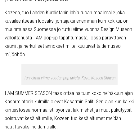
Kozeen, tuo Lahden Kurdistanin lahja ruoan maailmalle joka
kuvailee itseään luovaksi johtajaksi enemmän kuin kokiksi, on
muunmuassa Suomessa jo tuttu viime vuonna Design Museon
valloittanusta I AM pop-up tapahtumasta, jossa päräyttävän
kauniit ja herkulliset annokset miltei kuuluivat taidemuseo
miljööhön.
Tunnelmia viime vuoden pop-upista. Kuva: Kozeen Shiwan
I AM SUMMER SEASON taas ottaa haltuun koko heinäkuun ajan
Kasarmintorin kulmilla olevat Kasarmin Salit. Sen ajan kun kaikki
kiinteistössä normaalisti pyörivät lakimiehet ja muut pukutyypit
poistuvat kesälaitumille, Kozeen tuo kesälaitumet meidän
nautittavaksi heidän tilalle.