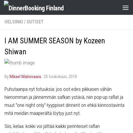
HELSINKI
/
UUTISET
I AM SUMMER SEASON by Kozeen
Shiwan
by
Mikael Malmivaara
·
20 toukokuun, 2018
Puhutaanpa nyt totuuksia: jos oot edes pikkasen vähän
hienomman ja jännemmän safkan ystävä, niin pop-up raflat ja
muut ”one night only”-tyyppiset dinnerit on ehkä kiinnostavinta
mitä meidän maaperältä löytyy just nyt.
Siis, kelaa: kokki voi jättää kaikki perinteiset raflan