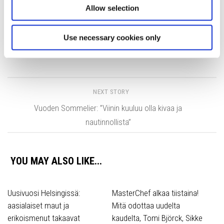
Allow selection
Tags:
Fine Dining
Heinäkuu
Helsinki
Kozeen Shiwan
Use necessary cookies only
Pop-up
Uutiset
NEXT STORY
Vuoden Sommelier: ”Viinin kuuluu olla kivaa ja
nautinnollista”
YOU MAY ALSO LIKE...
Uusivuosi Helsingissä:
MasterChef alkaa tiistaina!
aasialaiset maut ja
Mitä odottaa uudelta
erikoismenut takaavat
kaudelta, Tomi Björck, Sikke