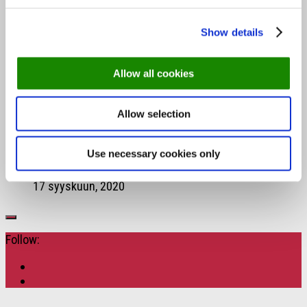
Show details
Uuteen 360° Eat Guide -oppaaseen useita
suomalaisravintoloita
Allow all cookies
15 elokuun, 2019
Allow selection
Syksyn vinkki Rukalle: CAMP Kitchen & Bar on
Use necessary cookies only
avannut kautensa!
17 syyskuun, 2020
Follow: