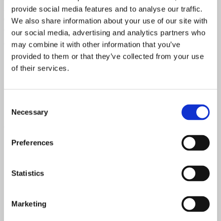
Ore
,
Juur
ja
Art Priori
sekä otepääläinen
GMP Pühajärve
provide social media features and to analyse our traffic.
restoran
. Korkean tason ravintoloista ylimmän sijan nappasi
We also share information about your use of our site with
Horisont Restaurant & Bar
.
our social media, advertising and analytics partners who
may combine it with other information that you’ve
Tags:
White Guide
provided to them or that they’ve collected from your use
Next story
Pikkujoulupaikka hukassa? Vinkit
of their services.
illanviettoon pienille seurueille kotikaupunkiisi!
Previous story
RAVINTOLAN TAKANA –
Ravintolapäällikkönä pääsee toteuttamaan itseään,
Consent
kertoo Vinolan Simo Laine
Necessary
Selection
You may also like...
Preferences
Statistics
Vuoden Sommelier: ”Viinin kuuluu olla kivaa ja
nautinnollista”
Marketing
27 toukokuun, 2018