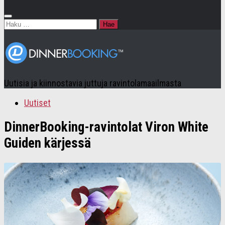
Haku:
Uutisia ja kiinnostavia juttuja ravintolamaailmasta
Uutiset
DinnerBooking-ravintolat Viron White
Guiden kärjessä