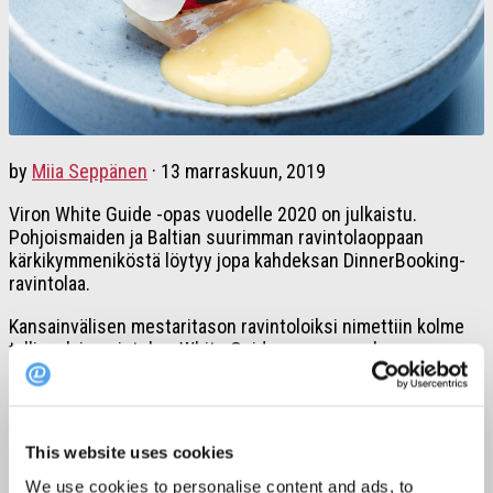
by
Miia Seppänen
·
13 marraskuun, 2019
Viron White Guide -opas vuodelle 2020 on julkaistu.
Pohjoismaiden ja Baltian suurimman ravintolaoppaan
kärkikymmeniköstä löytyy jopa kahdeksan DinnerBooking-
ravintolaa.
Kansainvälisen mestaritason ravintoloiksi nimettiin kolme
tallinnalaisravintolaa. White Guide -oppaan mukaan paras
virolaisravintola on tallinnalainen
NOA Chef’s Hall
. Toiselle ja
kolmannelle sijalle kipusivat niin ikään tallinnalaiset
180
Degrees by Matthias Diether
sekä
Ö
.
This website uses cookies
Mestaritason ravintoloita puolestaan ovat Tallinnan
Puri
Chef’s Side
, saarenmaalla sijaitseva
Alexander
, tallinnalaiset
We use cookies to personalise content and ads, to