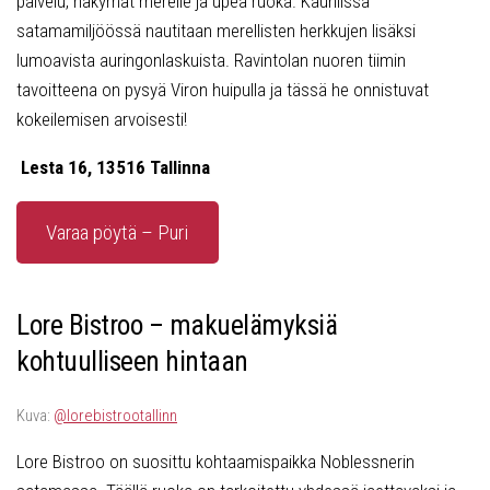
palvelu, näkymät merelle ja upea ruoka. Kauniissa
satamamiljöössä nautitaan merellisten herkkujen lisäksi
lumoavista auringonlaskuista. Ravintolan nuoren tiimin
tavoitteena on pysyä Viron huipulla ja tässä he onnistuvat
kokeilemisen arvoisesti!
Lesta 16, 13516 Tallinna
Varaa pöytä – Puri
Lore Bistroo – makuelämyksiä
kohtuulliseen hintaan
Kuva:
@lorebistrootallinn
Lore Bistroo on suosittu kohtaamispaikka Noblessnerin