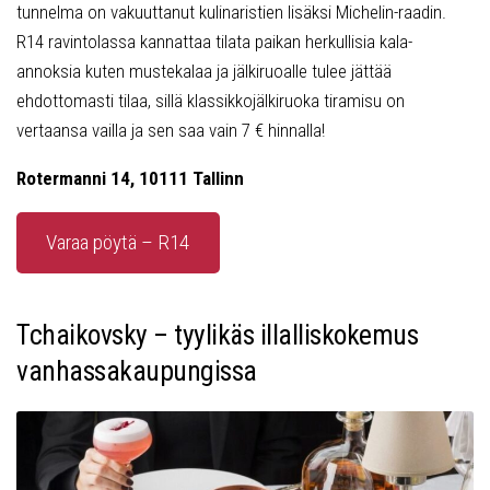
tunnelma on vakuuttanut kulinaristien lisäksi Michelin-raadin.
R14 ravintolassa kannattaa tilata paikan herkullisia kala-
annoksia kuten mustekalaa ja jälkiruoalle tulee jättää
ehdottomasti tilaa, sillä klassikkojälkiruoka tiramisu on
vertaansa vailla ja sen saa vain 7 € hinnalla!
Rotermanni 14, 10111 Tallinn
Varaa pöytä – R14
Tchaikovsky – tyylikäs illalliskokemus
vanhassakaupungissa