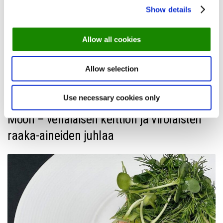
Show details
olla varma, että täällä pääset maistamaan autenttisia italialaisia
makuja.
Allow all cookies
Jõe 4a, 10151 Tallinna
Allow selection
Varaa pöytä – Gianni
Use necessary cookies only
Moon – venäläisen keittiön ja virolaisten
raaka-aineiden juhlaa