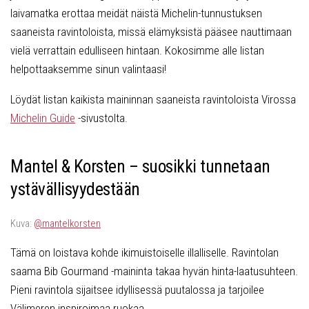
laivamatka erottaa meidät näistä Michelin-tunnustuksen
saaneista ravintoloista, missä elämyksistä pääsee nauttimaan
vielä verrattain edulliseen hintaan. Kokosimme alle listan
helpottaaksemme sinun valintaasi!
Löydät listan kaikista maininnan saaneista ravintoloista Virossa
Michelin Guide
-sivustolta.
Mantel & Korsten – suosikki tunnetaan
ystävällisyydestään
Kuva:
@mantelkorsten
Tämä on loistava kohde ikimuistoiselle illalliselle. Ravintolan
saama Bib Gourmand -maininta takaa hyvän hinta-laatusuhteen.
Pieni ravintola sijaitsee idyllisessä puutalossa ja tarjoilee
Välimeren inspiroimaa ruokaa.