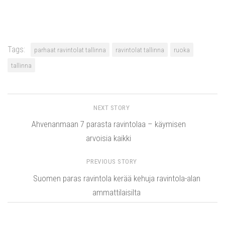
Tags:
parhaat ravintolat tallinna
ravintolat tallinna
ruoka
tallinna
NEXT STORY
Ahvenanmaan 7 parasta ravintolaa – käymisen
arvoisia kaikki
PREVIOUS STORY
Suomen paras ravintola kerää kehuja ravintola-alan
ammattilaisilta