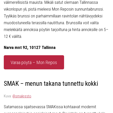
välimerellisistä mauista. Mikäli satut olemaan Tallinnassa
viikonlopun yli, pistä mieleesi Mon Reposin sunnuntaibrunssi.
Tyylikäs brunssi on parhaimmillaan ravintolan nähtävyydeksi
muodostuneella terassilla nautittuna. Brunssilla voit valita
mielekkäitä annoksia pöytiin tarjoiltuna ja hinta annoksille on 5–
12 € väliltä.
Narva mnt 92, 10127 Tallinna
Varaa pöytä – Mon Repos
SMAK – menun takana tunnettu kokki
Kuva:
@smakresto
Satamassa sijaitsevassa SMAKissa kohtaavat modernit