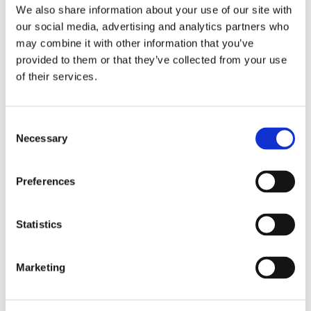
We also share information about your use of our site with
our social media, advertising and analytics partners who
Gianni – aitoja makuja Italiasta
may combine it with other information that you’ve
provided to them or that they’ve collected from your use
of their services.
Consent
Necessary
Selection
Preferences
Statistics
Kuva:
@gianni_restoran
Marketing
Gianni on toiminut jo yli kymmenen vuoden ajan ja taso on
pysynyt ravintolassa korkealla vuodesta toiseen. Ravintolan
menun takana on italialainen kokki Constantino Veglianti ja voit