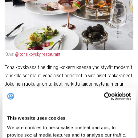
Kuva:
@ tchaikovsky.restaurant
Tchaikovskyssa fine dining -kokemuksessa yhdistyvät modernit
ranskalaiset maut, venäläiset perinteet ja virolaiset raaka-aineet.
Jokainen ruokalaji on tarkasti harkittu taidonnäyte ja menun
erikoisuutena on laaja valikoima kaviaaria. Parhaan mahdollisen
kokemuksen takaa 6 ruokalajin maistelumenu.
Vene 9, 10123 Tallinna
This website uses cookies
We use cookies to personalise content and ads, to
Varaa pöytä – Tchaikovsky
provide social media features and to analyse our traffic.