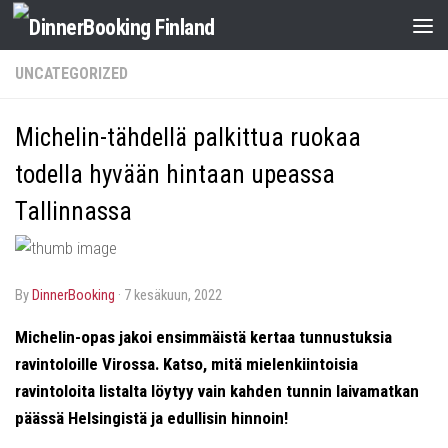
UNCATEGORIZED
Michelin-tähdellä palkittua ruokaa
todella hyvään hintaan upeassa
Tallinnassa
by
DinnerBooking
·
7 kesäkuun, 2022
Michelin-opas jakoi ensimmäistä kertaa tunnustuksia
ravintoloille Virossa. Katso, mitä mielenkiintoisia
ravintoloita listalta löytyy vain kahden tunnin laivamatkan
päässä Helsingistä ja edullisin hinnoin!