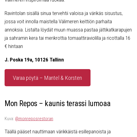
Ravintolan sisällä sinua tervehtii valoisa ja värikäs sisustus,
jossa voit innolla maistella Välimeren keittiön parhaita
annoksia. Listalta löydät muun muassa pastaa jättikatkarapujen
ja sahramin kera tai merikrottia tomaattiraviolilla ja ricottalla 16
€ hintaan
J. Poska 19a, 10126 Tallinn
Varaa pöytä – Mantel & Korsten
Mon Repos – kaunis terassi lumoaa
Kuva:
@monreposrestoran
Täällä pääset nauttimaan värikkäistä esillepanoista ja