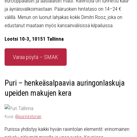
eurooppalaiset ja aasialaiset maut. Ravintola on tunnettu kala-
ja äyriäisvalikoimastaan. Pääruokien hintataso on 14–24 €
välillä. Menun on luonut lahjakas kokki Dimitri Rooz, joka on
edustanut maataan myös kansainvälisissä kilpailuissa.
Lootsi 10-3, 10151 Tallinna
Varaa pöytä – SMAK
Puri – henkeäsalpaavia auringonlaskuja
upeiden makujen kera
Kuva:
@purirestoran
Purissa yhdistyy kaikki hyvän ravintolan elementit: erinomainen