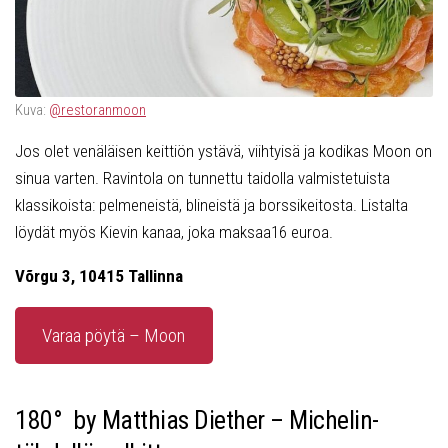
Kuva:
@restoranmoon
Jos olet venäläisen keittiön ystävä, viihtyisä ja kodikas Moon on
sinua varten. Ravintola on tunnettu taidolla valmistetuista
klassikoista: pelmeneistä, blineistä ja borssikeitosta. Listalta
löydät myös Kievin kanaa, joka maksaa16 euroa.
Võrgu 3, 10415 Tallinna
Varaa pöytä – Moon
180° by Matthias Diether – Michelin-