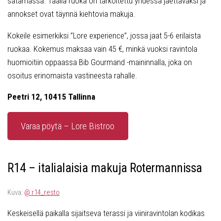
satamassa. Täällä ruoka on tarkoitettu yhdessä jaettavaksi ja
annokset ovat täynnä kiehtovia makuja.
Kokeile esimerkiksi ”Lore experience”, jossa jaat 5-6 erilaista
ruokaa. Kokemus maksaa vain 45 €, minkä vuoksi ravintola
huomioitiin oppaassa Bib Gourmand -maininnalla, joka on
osoitus erinomaista vastineesta rahalle.
Peetri 12, 10415 Tallinna
Varaa pöytä – Lore Bistroo
R14 – italialaisia makuja Rotermannissa
Kuva:
@ r14_resto
Keskeisellä paikalla sijaitseva terassi ja viiniravintolan kodikas