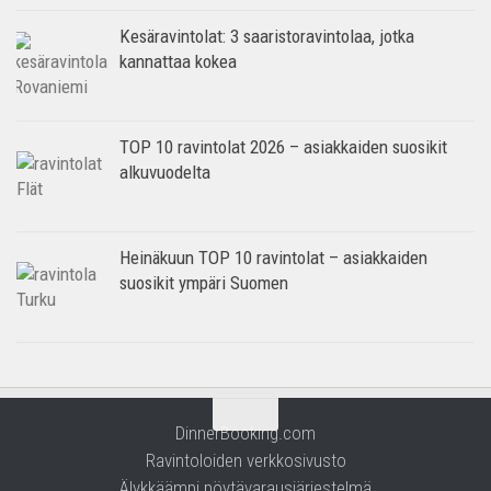
Kesäravintolat: 3 saaristoravintolaa, jotka
kannattaa kokea
TOP 10 ravintolat 2026 – asiakkaiden suosikit
alkuvuodelta
Heinäkuun TOP 10 ravintolat – asiakkaiden
suosikit ympäri Suomen
DinnerBooking.com
Ravintoloiden verkkosivusto
Älykkäämpi pöytävarausjärjestelmä