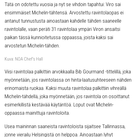
Tätä on odotettu vuosia ja nyt se vihdoin tapahtui: Viro sai
ensimmäiset Michelin-tähtensä. Arvostettu ravintolaopas ei
antanut tunnustusta ainoastaan kahdelle tähden saaneelle
ravintolalle, vaan peräti 31 ravintolaa ympäri Viron ansaitsi
paikan tässä kunnioitetussa oppaassa, joista kaksi sai
arvostetun Michelin-tähden.
Kuva: NOA Chef’s Hall
Viisi ravintolaa palkittiin arvokkaalla Bib Gourmand -tittelillä, joka
myönnetään, jos ravintolassa on hinta-laatusuhteeseen nähden
erinomaista ruokaa. Kaksi muuta ravintolaa palkittiin vihreällä
Michelin-tähdellä, joka myönnetään, jos ravintola on osoittanut
esimerkillistä kestävää käytäntöä. Loput ovat Michelin-
oppaassa mainittuja ravintoloita.
Usea maininnan saaneista ravintoloista sijaitsee Tallinnassa,
jonne vierailu Helsingistä on helppoa. Ainoastaan lyhyt