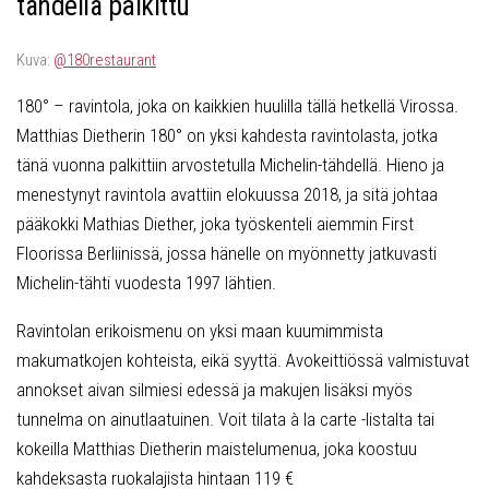
tähdellä palkittu
Kuva:
@180restaurant
180° – ravintola, joka on kaikkien huulilla tällä hetkellä Virossa.
Matthias Dietherin 180° on yksi kahdesta ravintolasta, jotka
tänä vuonna palkittiin arvostetulla Michelin-tähdellä. Hieno ja
menestynyt ravintola avattiin elokuussa 2018, ja sitä johtaa
pääkokki Mathias Diether, joka työskenteli aiemmin First
Floorissa Berliinissä, jossa hänelle on myönnetty jatkuvasti
Michelin-tähti vuodesta 1997 lähtien.
Ravintolan erikoismenu on yksi maan kuumimmista
makumatkojen kohteista, eikä syyttä. Avokeittiössä valmistuvat
annokset aivan silmiesi edessä ja makujen lisäksi myös
tunnelma on ainutlaatuinen. Voit tilata à la carte -listalta tai
kokeilla Matthias Dietherin maistelumenua, joka koostuu
kahdeksasta ruokalajista hintaan 119 €