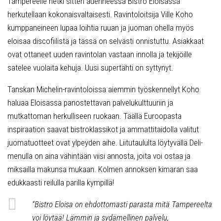
Tampereelle hetki sitten auenneessa Bistro Eloisassa
herkutellaan kokonaisvaltaisesti. Ravintoloitsija Ville Koho
kumppaneineen lupaa loihtia ruuan ja juoman ohella myös
eloisaa discofiilistä ja tässä on selvästi onnistuttu. Asiakkaat
ovat ottaneet uuden ravintolan vastaan innolla ja tekijöille
satelee vuolaita kehuja. Uusi supertähti on syttynyt.
Tanskan Michelin-ravintoloissa aiemmin työskennellyt Koho
haluaa Eloisassa panostettavan palvelukulttuuriin ja
mutkattoman herkulliseen ruokaan. Täällä Euroopasta
inspiraation saavat bistroklassikot ja ammattitaidolla valitut
juomatuotteet ovat ylpeyden aihe. Liitutaululta löytyvällä Deli-
menulla on aina vähintään viisi annosta, joita voi ostaa ja
miksailla makunsa mukaan. Kolmen annoksen kimaran saa
edukkaasti reilulla parilla kympillä!
“Bistro Eloisa on ehdottomasti parasta mitä Tampereelta
voi löytää! Lämmin ja sydämellinen palvelu,