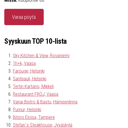
Missä:
Kuopiontie 68
Varaa pöytä
Syyskuun TOP 10-lista
Sky Kitchen & View, Rovaniemi
1h+k, Vaasa
Farouge, Helsinki
Santpauli, Helsinki
Tertin Kartano, Mikkeli
Restaurant FRÖJ, Vaasa
Vanai Bistro & Bastu, Hämeenlinna
Purpur, Helsinki
Bitsro Eloisa, Tampere
Stefan`s Steakhouse, Jyväskylä