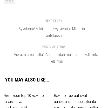
vaasa
NEXT STORY
Syysloma! Mikä ihana syy vierailla Michelin-
ravintolassa
PREVIOUS STORY
Vieraita ulkomailta? Anna heidän maistaa herkullisinta
Helsinkiä!
YOU MAY ALSO LIKE...
Heinäkuun top 10 -ravintolat:
Ravintolavieraat ovat
tällaisia ovat
äänestäneet: 5 suosituinta
asiakassuosikkien
ravintolaa Helsingissä, jotka