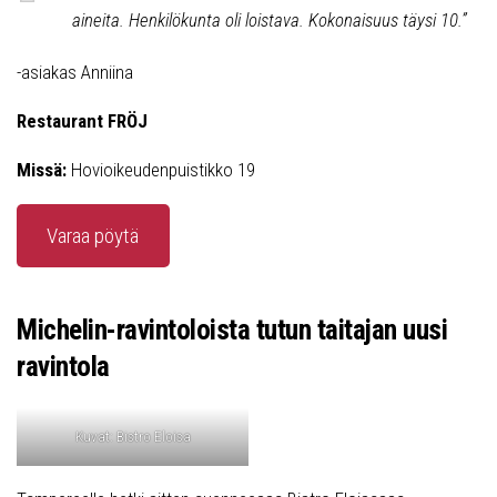
aineita. Henkilökunta oli loistava. Kokonaisuus täysi 10.”
-asiakas Anniina
Restaurant FRÖJ
Missä:
Hovioikeudenpuistikko 19
Varaa pöytä
Michelin-ravintoloista tutun taitajan uusi
ravintola
Kuvat: Bistro Eloisa