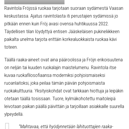
Ravintola Fröjssä ruokaa tarjotaan suoraan sydämestä Vaasan
keskustassa. Ajatus ravintolasta iti perustajien sydämissä jo
pitkään ennen kuin Fröj avasi ovensa huhtikuussa 2022.
Täydellisen tilan löydyttyä entisen Jääskeläisen pukineliikkeen
paikalta unelma tarjota erittäin korkealuokkaista ruokaa kävi
toteen.
Täällä raaka-aineet ovat aina pääroolissa ja Fröjn erikoisuutena
on neljän tai kuuden ruokalajin maistelumenu. Ravintola itse
kuvaa ruokafilosofiaansa moderniksi pohjoismaiseksi
ruoanlaitoksi, joka peilaa tämän päivän pohjoismaista
ruokakulttuuria. Yksityiskohdat ovat tarkkaan hiottuja ja leipäkin
otetaan täällä tosissaan. Tuore, kylmäkohotettu maitoleipä
leivotaan paikan päällä päivittäin ja tarjoillaan asiakkaille suurella
ylpeydellä.
“Mahtavaa, että hyödynnetään lähituottajien raaka-