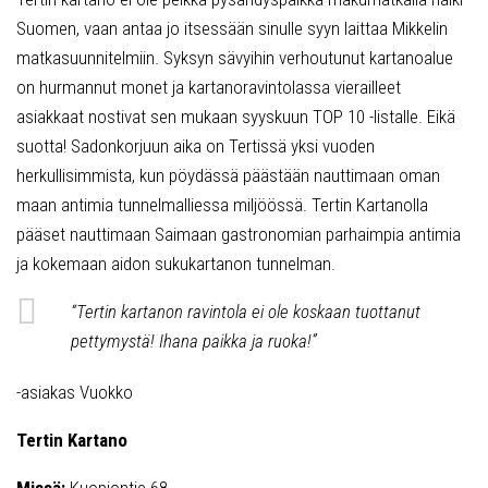
Suomen, vaan antaa jo itsessään sinulle syyn laittaa Mikkelin
matkasuunnitelmiin. Syksyn sävyihin verhoutunut kartanoalue
on hurmannut monet ja kartanoravintolassa vierailleet
asiakkaat nostivat sen mukaan syyskuun TOP 10 -listalle. Eikä
suotta! Sadonkorjuun aika on Tertissä yksi vuoden
herkullisimmista, kun pöydässä päästään nauttimaan oman
maan antimia tunnelmalliessa miljöössä. Tertin Kartanolla
pääset nauttimaan Saimaan gastronomian parhaimpia antimia
ja kokemaan aidon sukukartanon tunnelman.
“Tertin kartanon ravintola ei ole koskaan tuottanut
pettymystä! Ihana paikka ja ruoka!”
-asiakas Vuokko
Tertin Kartano