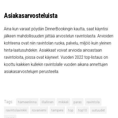
Asiakasarvosteluista
Aina kun varaat pöydän DinnerBookingin kautta, saat käyntisi
jälkeen mahdollisuuden jättää arvostelun ravintolasta. Arvioiden
kohteena ovat niin ravintolan ruoka, palvelu, miljöö kuin yleinen
hinta-laatusuhdekin. Asiakkaat voivat arvioida ainoastaan
ravintoloita, joissa ovat käyneet. Vuoden 2022 top-listaus on
koottu kaikkien kullekin ravintolalle vuoden aikana annettujen
asiakasarvostelujen perusteella.
Tags:
hämeenlinna
illallinen
mikkeli
paras
ravintola
ravintolavinkki
rovaniemi
tampere
top
top10
uutuudet