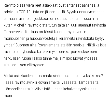
Ravintoloissa vierailleet asiakkaat ovat antaneet äänensä ja
odotettu TOP 10 -lista on jälleen täällä! Syyskuussa kymmenen
parhaan ravintolan joukkoon on noussut useampi uusi nimi
kuten Michelin-ravintoloista tutun taitajan juuri auennut ravintola
Tampereella. Kattaus on tässä kuussa myös varsin
monipuolinen ja huppuarvosteluja keränneitä ravintoloita löytyy
ympäri Suomen aina Rovaniemeltä etelään saakka. Näitä kaikkia
ravintoloita yhdistää kuitenkin yksi seikka: poikkeuksellisen
herkullisen ruoan lisäksi tunnelma ja miljöö luovat yhdessä
ainutlaatuisen elämyksen.
Minkä asiakkaiden suosikeista sinä haluat seuraavaksi kokea?
Tässä ravintolavinkki Rovaniemeltä, Vaasasta, Tampereelta,
Hämeenlinnasta ja Mikkelistä – näitä kehuivat syyskuussa
moni!