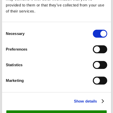
syyskuussa.
provided to them or that they’ve collected from your use
of their services.
“Ihanan tunnelmallinen ravintola. Ruoka oli todella hyvää
ja palvelu erinomaista. Uudestaan tullaan aivan varmasti
🙂 Kiitoksia koko syntymäpäiväporukan puolesta koko
Consent
ravintolan henkilökunnalle :)”
Necessary
Selection
-asiakas Mira
Preferences
Vanai Bistro & Bastu
Statistics
Missä:
Mensanaukio 4
Marketing
Varaa pöytä
Syksyinen kartanomiljöö hurmaa
Show details
Mikkelissä