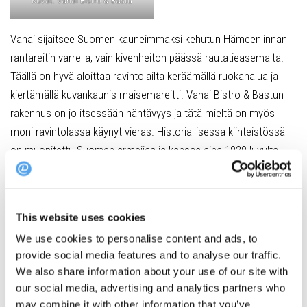
Kuvat: Vanai Bistro & Bastu
Vanai sijaitsee Suomen kauneimmaksi kehutun Hämeenlinnan
rantareitin varrella, vain kivenheiton päässä rautatieasemalta.
Täällä on hyvä aloittaa ravintolailta keräämällä ruokahalua ja
kiertämällä kuvankaunis maisemareitti. Vanai Bistro & Bastun
rakennus on jo itsessään nähtävyys ja tätä mieltä on myös
moni ravintolassa käynyt vieras. Historiallisessa kiinteistössä
on muonitettu Suomen armeijaa ja kansaa aina 1920-luvulta
lähtien. Mensan säilyketehtaan autotalli-pesula on nykyään
urbaani bistroravintola, kohtaamispaikka, cocktailbaari, terassi
ja sauna.
This website uses cookies
Vanhan kunnioitus näkyy vahvana. Ravintolaan on hankittu
We use cookies to personalise content and ads, to
paljon hyväkuntoisia astioita ja sisutuselementtejä käytettynä.
provide social media features and to analyse our traffic.
We also share information about your use of our site with
Ruoka Vanaissa on kotimaista, tuoretta ja rehtiä – niin
our social media, advertising and analytics partners who
herkullista, että se yltää kymmenen suosituimman joukkoon
may combine it with other information that you’ve