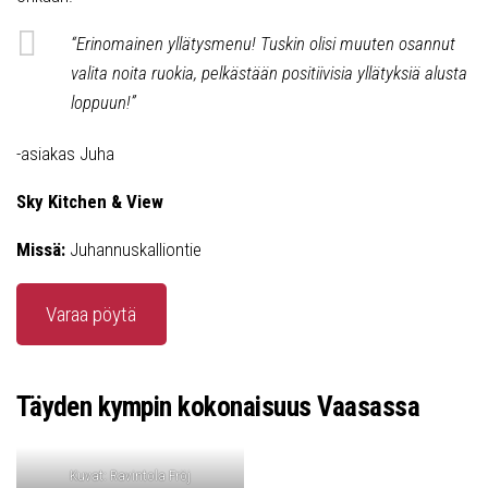
“Erinomainen yllätysmenu! Tuskin olisi muuten osannut
valita noita ruokia, pelkästään positiivisia yllätyksiä alusta
loppuun!”
-asiakas Juha
Sky Kitchen & View
Missä:
Juhannuskalliontie
Varaa pöytä
Täyden kympin kokonaisuus Vaasassa
Kuvat: Ravintola Fröj