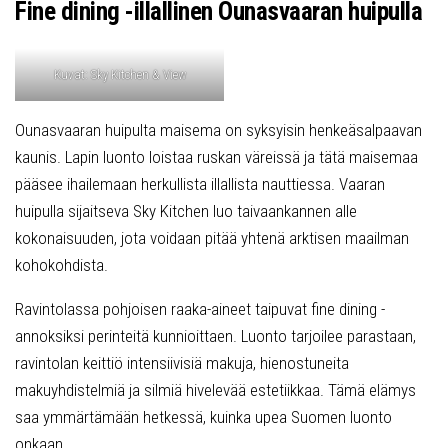
Fine dining -illallinen Ounasvaaran huipulla
Kuvat: Sky Kitchen & View
Ounasvaaran huipulta maisema on syksyisin henkeäsalpaavan
kaunis. Lapin luonto loistaa ruskan väreissä ja tätä maisemaa
pääsee ihailemaan herkullista illallista nauttiessa. Vaaran
huipulla sijaitseva Sky Kitchen luo taivaankannen alle
kokonaisuuden, jota voidaan pitää yhtenä arktisen maailman
kohokohdista.
Ravintolassa pohjoisen raaka-aineet taipuvat fine dining -
annoksiksi perinteitä kunnioittaen. Luonto tarjoilee parastaan,
ravintolan keittiö intensiivisiä makuja, hienostuneita
makuyhdistelmiä ja silmiä hivelevää estetiikkaa. Tämä elämys
saa ymmärtämään hetkessä, kuinka upea Suomen luonto
onkaan.