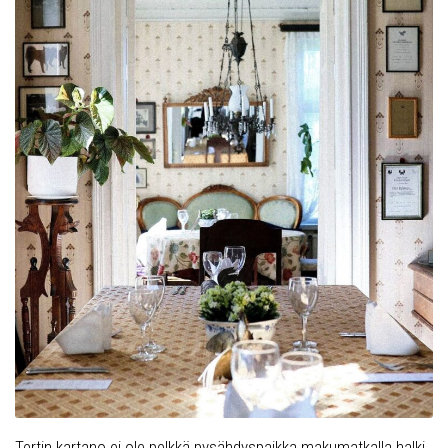
Tertin kartano ei ole pelkkä pysähdyspaikka makumatkalla halki