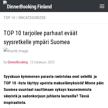
TOP 10
/
UNCATEGORIZED
TOP 10 tarjoilee parhaat eväät
syysretkelle ympäri Suomea
by
DinnerBooking
·
12 lokakuun, 2023
Syyskuun kymmenen parasta ravintolaa ovat selvillä ja
TOP 10 -lista täyttyy upeista makuelämyksistä! Minne päin
Suomea suuntaat nauttimaan syksyn kauneimmista
sävyistä ja sadonkorjuun juhlasta lautasilla? Tässä
inspiraatiota.