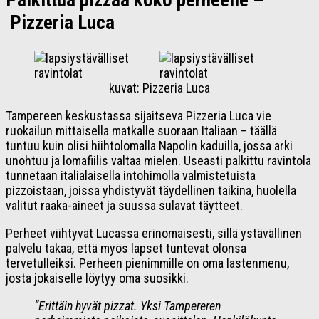
Palkittua pizzaa koko perheelle –
Pizzeria Luca
kuvat: Pizzeria Luca
Tampereen keskustassa sijaitseva Pizzeria Luca vie
ruokailun mittaisella matkalle suoraan Italiaan – täällä
tuntuu kuin olisi hiihtolomalla Napolin kaduilla, jossa arki
unohtuu ja lomafiilis valtaa mielen. Useasti palkittu ravintola
tunnetaan italialaisella intohimolla valmistetuista
pizzoistaan, joissa yhdistyvät täydellinen taikina, huolella
valitut raaka-aineet ja suussa sulavat täytteet.
Perheet viihtyvät Lucassa erinomaisesti, sillä ystävällinen
palvelu takaa, että myös lapset tuntevat olonsa
tervetulleiksi. Perheen pienimmille on oma lastenmenu,
josta jokaiselle löytyy oma suosikki.
“Erittäin hyvät pizzat. Yksi Tampereren