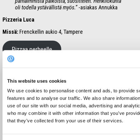
parhaimmista paikoista, suosittelen. Henkilökunta
oli todella ystävällistä myös.”
-asiakas Annukka
Pizzeria Luca
Missä:
Frenckellin aukio 4, Tampere
Pizzaa perheelle
Inspiroiva taide- ja makumatka
Sipooseen – Gumbostrand Konst &
This website uses cookies
Form
We use cookies to personalise content and ads, to provide s
features and to analyse our traffic. We also share informatio
use of our site with our social media, advertising and analyti
who may combine it with other information that you’ve provid
that they’ve collected from your use of their services.