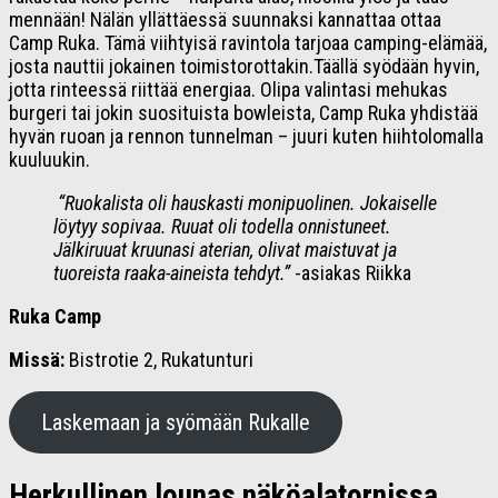
mennään! Nälän yllättäessä suunnaksi kannattaa ottaa
Camp Ruka. Tämä viihtyisä ravintola tarjoaa camping-elämää,
josta nauttii jokainen toimistorottakin.Täällä syödään hyvin,
jotta rinteessä riittää energiaa. Olipa valintasi mehukas
burgeri tai jokin suosituista bowleista, Camp Ruka yhdistää
hyvän ruoan ja rennon tunnelman – juuri kuten hiihtolomalla
kuuluukin.
“
Ruokalista oli hauskasti monipuolinen. Jokaiselle
löytyy sopivaa. Ruuat oli todella onnistuneet.
Jälkiruuat kruunasi aterian, olivat maistuvat ja
tuoreista raaka-aineista tehdyt.”
-asiakas Riikka
Ruka Camp
Missä:
Bistrotie 2, Rukatunturi
Laskemaan ja syömään Rukalle
Herkullinen lounas näköalatornissa