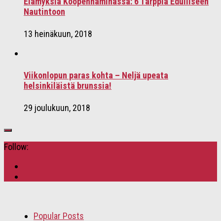
Elämyksiä Kööpenhaminassa: 6 Tärppiä Edulliseen
Nautintoon
13 heinäkuun, 2018
Viikonlopun paras kohta – Neljä upeata
helsinkiläistä brunssia!
29 joulukuun, 2018
Follow:
Popular Posts