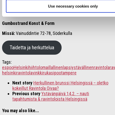
Miljöö ainutlaatuinen, vastaanotto jo heti sisään
Use necessary cookies only
tullessa lämminhenkinen, vieraana tuntee itsensä
heti tervetulleeksi.” –
asiakas Annika
Gumbostrand Konst & Form
Missä:
Vainuddintie 72-78, Söderkulla
Taidetta ja herkuttelua
Tags:
espoo
Helsinki
hiihtoloma
illallinen
lapsiystävällinenravintola
rav
helsinki
ravintolavinkki
ruka
sipoo
tampere
Next story
Herkullinen brunssi Helsingissä – oletko
kokeillut Ravintola Oivaa?
Previous story
Ystävänpäivä 14.2. – nauti
tapahtumista & ravintoloista Helsingissä
You may also like...