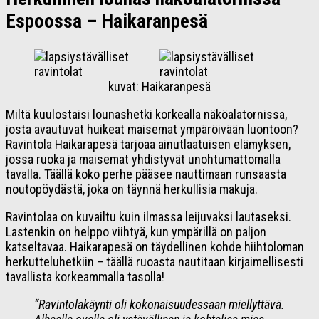
Espoossa – Haikaranpesä
kuvat: Haikaranpesä
Miltä kuulostaisi lounashetki korkealla näköalatornissa,
josta avautuvat huikeat maisemat ympäröivään luontoon?
Ravintola Haikarapesä tarjoaa ainutlaatuisen elämyksen,
jossa ruoka ja maisemat yhdistyvät unohtumattomalla
tavalla. Täällä koko perhe pääsee nauttimaan runsaasta
noutopöydästä, joka on täynnä herkullisia makuja.
Ravintolaa on kuvailtu kuin ilmassa leijuvaksi lautaseksi.
Lastenkin on helppo viihtyä, kun ympärillä on paljon
katseltavaa. Haikarapesä on täydellinen kohde hiihtoloman
herkutteluhetkiin – täällä ruoasta nautitaan kirjaimellisesti
tavallista korkeammalla tasolla!
“
Ravintolakäynti oli kokonaisuudessaan miellyttävä.