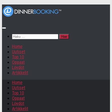
Haku:
Home
Uutiset
Top 10
Oppaat
Löydöt
Artikkelit
Home
Uutiset
Top 10
Oppaat
Löydöt
Artikkelit