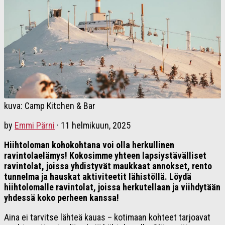
kuva: Camp Kitchen & Bar
by
Emmi Pärni
·
11 helmikuun, 2025
Hiihtoloman kohokohtana voi olla herkullinen
ravintolaelämys! Kokosimme yhteen lapsiystävälliset
ravintolat, joissa yhdistyvät maukkaat annokset, rento
tunnelma ja hauskat aktiviteetit lähistöllä. Löydä
hiihtolomalle ravintolat, joissa herkutellaan ja viihdytään
yhdessä koko perheen kanssa!
Aina ei tarvitse lähteä kauas – kotimaan kohteet tarjoavat