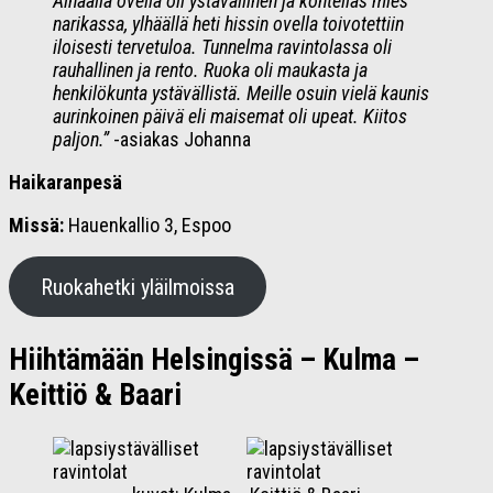
Alhaalla ovella oli ystävällinen ja kohtelias mies
narikassa, ylhäällä heti hissin ovella toivotettiin
iloisesti tervetuloa. Tunnelma ravintolassa oli
rauhallinen ja rento. Ruoka oli maukasta ja
henkilökunta ystävällistä. Meille osuin vielä kaunis
aurinkoinen päivä eli maisemat oli upeat. Kiitos
paljon.”
-asiakas Johanna
Haikaranpesä
Missä:
Hauenkallio 3, Espoo
Ruokahetki yläilmoissa
Hiihtämään Helsingissä – Kulma –
Keittiö & Baari