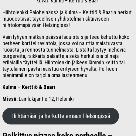
kuvat: Kulma – Keittiö & Baari
Hiihtolenkki Paloheinässä ja Kulma – Keittiö & Baarin herkut
muodostavat täydellisen yhdistelmän aktiiviseen
hiihtolomapäivään Helsingissä!
Vain lyhyen matkan päässä laduista sijaitsee kehuttu koko
perheen kortteliravintola, jossa voi nauttia maistuvasta
ruoasta ja rennosta tunnelmasta. Listalta löytyy meheviä
burgereita, raikkaita salaatteja sekä herkullisia blinejä
erilaisilla täytteillä. Hiihtolenkin jälkeen lämmin keitto tai
täyteläinen pasta maistuu erityisen hyvältä. Perheen
pienimmille on tarjolla oma lastenmenu.
Kulma – Keittiö & Baari
Missä:
Lainlukijantie 12, Helsinki
Hiihtämään ja herkuttelemaan Helsingissä