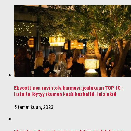
Eksoottinen ravintola hurmasi: joulukuun TOP 10 -
listalta löytyy ikuinen kesä keskeltä Helsinkiä
5 tammikuun, 2023