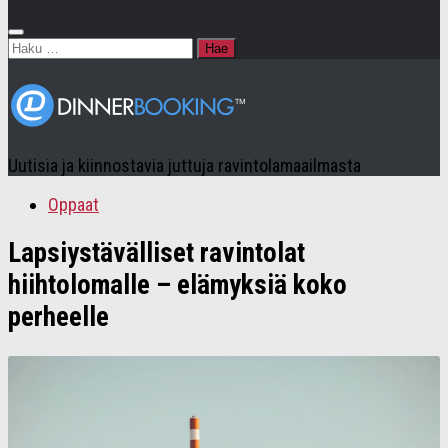
Haku:
Uutisia ja kiinnostavia juttuja ravintolamaailmasta
Oppaat
Lapsiystävälliset ravintolat
hiihtolomalle – elämyksiä koko
perheelle