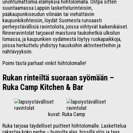
unohtumattomia elämyksiä hiihtolomalla. Olitpa sitten
suuntaamassa Lappiin laskettelurinteisiin,
pääkaupunkiseudun vilinään tai viehättäviin
kaupunkikohteisiin, löydät Suomesta runsaasti
perheystävällisiä ravintoloita, joissa viihtyvät kaikenikäiset.
Rinneravintolat tarjoavat maistuvia taukohetkiä ulkoilun
lomassa, ja kaupunkien sydämestä löytyy ruokapaikkoja,
joissa herkuttelu yhdistyy hauskoihin aktiviteetteihin ja
nähtävyyksiin.
Poimi tästä parhaat vinkit hiihtolomalle!
Rukan rinteiltä suoraan syömään –
Ruka Camp Kitchen & Bar
kuvat: Ruka Camp
Ruka tarjoaa täydelliset puitteet hiihtolomalle. Laskettelua
rakastaa koko perhe – huipulta alas, hissillä ylös ja taas