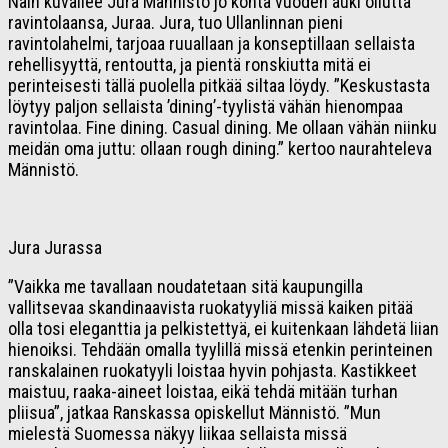
Näin kuvailee Jura Männistö jo kohta vuoden auki ollutta
ravintolaansa, Juraa. Jura, tuo Ullanlinnan pieni
ravintolahelmi, tarjoaa ruuallaan ja konseptillaan sellaista
rehellisyyttä, rentoutta, ja pientä ronskiutta mitä ei
perinteisesti tällä puolella pitkää siltaa löydy. ”Keskustasta
löytyy paljon sellaista ’dining’-tyylistä vähän hienompaa
ravintolaa. Fine dining. Casual dining. Me ollaan vähän niinku
meidän oma juttu: ollaan rough dining.” kertoo naurahteleva
Männistö.
Jura Jurassa
”Vaikka me tavallaan noudatetaan sitä kaupungilla
vallitsevaa skandinaavista ruokatyyliä missä kaiken pitää
olla tosi eleganttia ja pelkistettyä, ei kuitenkaan lähdetä liian
hienoiksi. Tehdään omalla tyylillä missä etenkin perinteinen
ranskalainen ruokatyyli loistaa hyvin pohjasta. Kastikkeet
maistuu, raaka-aineet loistaa, eikä tehdä mitään turhan
pliisua”, jatkaa Ranskassa opiskellut Männistö. ”Mun
mielestä Suomessa näkyy liikaa sellaista missä