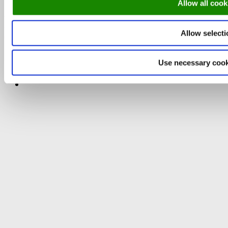
Allow all cook
DinnerBooking.com
Ravintoloiden verkkosivusto
Älykkäämpi pöytävarausjärjestelmä
Allow selecti
Use necessary cook