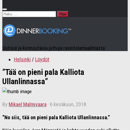
Haku:
Uutisia ja kiinnostavia juttuja ravintolamaailmasta
Helsinki
/
Löydöt
”Tää on pieni pala Kalliota
Ullanlinnassa”
by
Mikael Malmivaara
·
6 kesäkuun, 2018
“No siis, tää on pieni pala Kalliota Ullanlinnassa.”