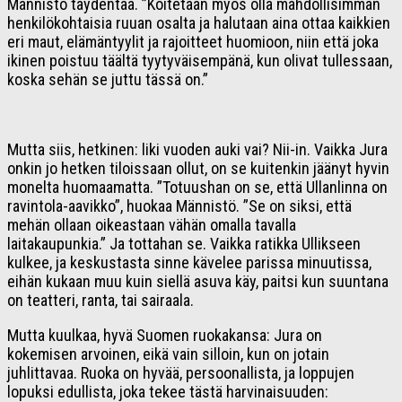
Männistö täydentää. ”Koitetaan myös olla mahdollisimman
henkilökohtaisia ruuan osalta ja halutaan aina ottaa kaikkien
eri maut, elämäntyylit ja rajoitteet huomioon, niin että joka
ikinen poistuu täältä tyytyväisempänä, kun olivat tullessaan,
koska sehän se juttu tässä on.”
Mutta siis, hetkinen: liki vuoden auki vai? Nii-in. Vaikka Jura
onkin jo hetken tiloissaan ollut, on se kuitenkin jäänyt hyvin
monelta huomaamatta. ”Totuushan on se, että Ullanlinna on
ravintola-aavikko”, huokaa Männistö. ”Se on siksi, että
mehän ollaan oikeastaan vähän omalla tavalla
laitakaupunkia.” Ja tottahan se. Vaikka ratikka Ullikseen
kulkee, ja keskustasta sinne kävelee parissa minuutissa,
eihän kukaan muu kuin siellä asuva käy, paitsi kun suuntana
on teatteri, ranta, tai sairaala.
Mutta kuulkaa, hyvä Suomen ruokakansa: Jura on
kokemisen arvoinen, eikä vain silloin, kun on jotain
juhlittavaa. Ruoka on hyvää, persoonallista, ja loppujen
lopuksi edullista, joka tekee tästä harvinaisuuden: