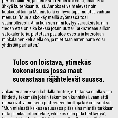
persoonallinen, ja annokset rehdin kokoisia, ilman että
ähkyä kuitenkaan tulisi. Annokset vaihtelevat noin
kuukausittain ja Männistöllä on hyvä tapa muistaa vaihtaa
menuta: ”Mun sisko käy meillä syömässä tosi
säännöllisesti. Aina kun sen nimi löytyy varauksista, niin
tiedän että on aika keksiä jotain uutta! Tarkistetaan silloin
satokalenteria, pistetään pää ulos ovesta ja katsotaan
minkälainen keli siellä on, ja mietitään miten näitä voisi
yhdistää parhaiten.”
Tulos on loistava, ytimekäs
kokonaisuus jossa maut
suorastaan räjähtelevät suussa.
Jokaisen annoksen kohdalla tuntee, että tässä ei olla vaan
lähdetty tekemään jotain tekemisen kunniaksi, vaan että
nämä ovat viimeiseen pisteeseen hiottuja kokonaisuuksia.
”Mun mielestä kaikessa ruuassa pitää aina miettiä tarkkaan
mitä ja miksi jotain tekee, eikä koskaan pidä heittäytyä”,