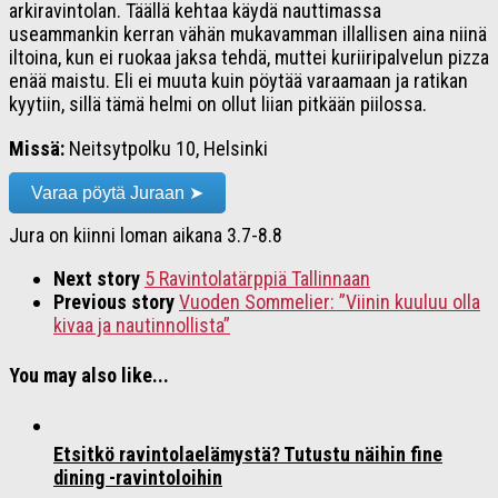
arkiravintolan. Täällä kehtaa käydä nauttimassa
useammankin kerran vähän mukavamman illallisen aina niinä
iltoina, kun ei ruokaa jaksa tehdä, muttei kuriiripalvelun pizza
enää maistu. Eli ei muuta kuin pöytää varaamaan ja ratikan
kyytiin, sillä tämä helmi on ollut liian pitkään piilossa.
Missä:
Neitsytpolku 10, Helsinki
Varaa pöytä Juraan ➤
Jura on kiinni loman aikana 3.7-8.8
Next story
5 Ravintolatärppiä Tallinnaan
Previous story
Vuoden Sommelier: ”Viinin kuuluu olla
kivaa ja nautinnollista”
You may also like...
Etsitkö ravintolaelämystä? Tutustu näihin fine
dining -ravintoloihin