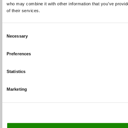
who may combine it with other information that you’ve provid
of their services.
Tallinnan parhaat ravintolat – katso suositukset
matkallesi
Consent
Necessary
Selection
Kesäravintolat: 3 saaristoravintolaa, jotka
Preferences
kannattaa kokea
Statistics
TOP 10 ravintolat 2026 – asiakkaiden suosikit
alkuvuodelta
Marketing
Heinäkuun TOP 10 ravintolat – asiakkaiden
suosikit ympäri Suomen