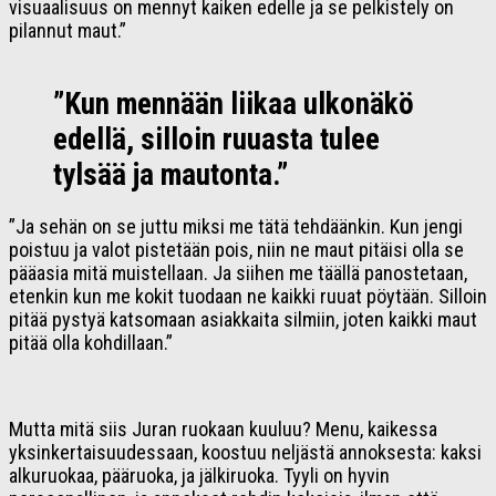
visuaalisuus on mennyt kaiken edelle ja se pelkistely on
pilannut maut.”
”Kun mennään liikaa ulkonäkö
edellä, silloin ruuasta tulee
tylsää ja mautonta.”
”Ja sehän on se juttu miksi me tätä tehdäänkin. Kun jengi
poistuu ja valot pistetään pois, niin ne maut pitäisi olla se
pääasia mitä muistellaan. Ja siihen me täällä panostetaan,
etenkin kun me kokit tuodaan ne kaikki ruuat pöytään. Silloin
pitää pystyä katsomaan asiakkaita silmiin, joten kaikki maut
pitää olla kohdillaan.”
Mutta mitä siis Juran ruokaan kuuluu? Menu, kaikessa
yksinkertaisuudessaan, koostuu neljästä annoksesta: kaksi
alkuruokaa, pääruoka, ja jälkiruoka. Tyyli on hyvin