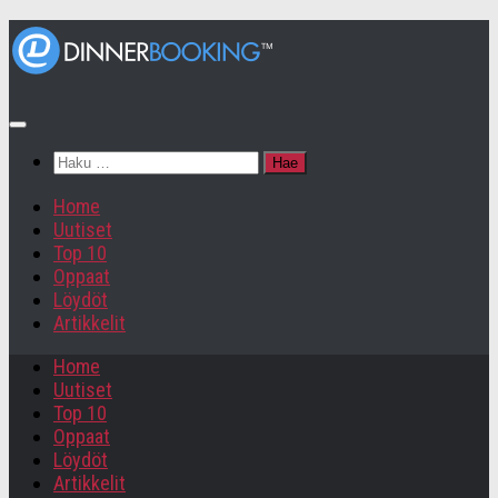
Haku:
Home
Uutiset
Top 10
Oppaat
Löydöt
Artikkelit
Home
Uutiset
Top 10
Oppaat
Löydöt
Artikkelit