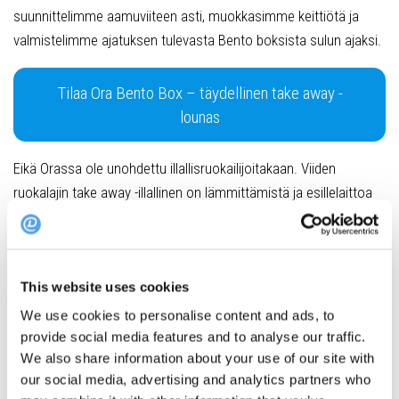
suunnittelimme aamuviiteen asti, muokkasimme keittiötä ja
valmistelimme ajatuksen tulevasta Bento boksista sulun ajaksi.
Tilaa Ora Bento Box – täydellinen take away -
lounas
Eikä Orassa ole unohdettu illallisruokailijoitakaan. Viiden
ruokalajin take away -illallinen on lämmittämistä ja esillelaittoa
vaille valmis. Menut tulee varata ennakkoon, mutta
lounasboksin voi myös vain astella ostamaan paikan päältä.
– Haluan tehdä asioita, jotka vaikuttavat ihmisten hyvinvointiin.
This website uses cookies
Mun tyyliin liittyy aina muutakin kuin vain ruuanlaittoa. Haluan,
We use cookies to personalise content and ads, to
että me voimme tuoda pientä auringon pilkettä ihmisille,
provide social media features and to analyse our traffic.
Laukkonen kuvailee.
We also share information about your use of our site with
our social media, advertising and analytics partners who
Asiakkailta saadut viestit, meilit ja kiitokset ovat pitäneet tiimin