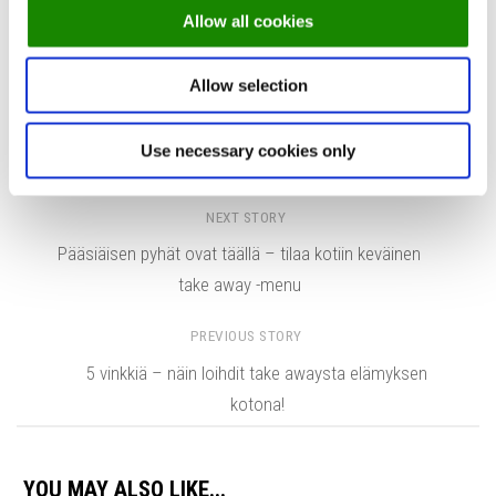
Allow all cookies
Allow selection
Tags:
haastattelu
keittiömestari
ora
ora helsinki
Ora restaurant
sasu laukkonen
sushi
take away
Use necessary cookies only
NEXT STORY
Pääsiäisen pyhät ovat täällä – tilaa kotiin keväinen
take away -menu
PREVIOUS STORY
5 vinkkiä – näin loihdit take awaysta elämyksen
kotona!
YOU MAY ALSO LIKE...