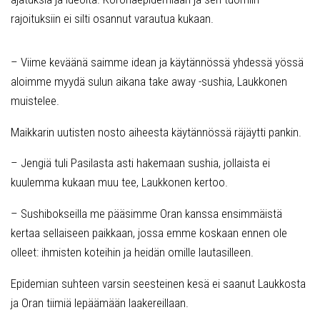
rajoituksiin ei silti osannut varautua kukaan.
– Viime keväänä saimme idean ja käytännössä yhdessä yössä
aloimme myydä sulun aikana take away -sushia, Laukkonen
muistelee.
Maikkarin uutisten nosto aiheesta käytännössä räjäytti pankin.
– Jengiä tuli Pasilasta asti hakemaan sushia, jollaista ei
kuulemma kukaan muu tee, Laukkonen kertoo.
– Sushibokseilla me pääsimme Oran kanssa ensimmäistä
kertaa sellaiseen paikkaan, jossa emme koskaan ennen ole
olleet: ihmisten koteihin ja heidän omille lautasilleen.
Epidemian suhteen varsin seesteinen kesä ei saanut Laukkosta
ja Oran tiimiä lepäämään laakereillaan.