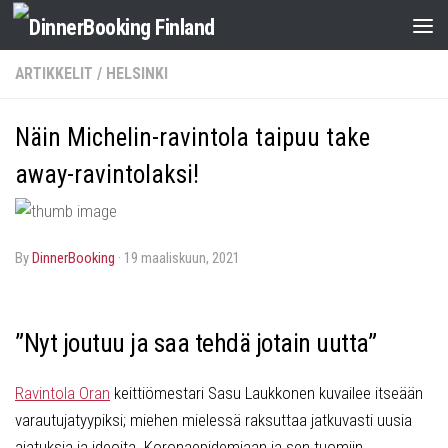
ARTIKKELIT
/
HELSINKI
Näin Michelin-ravintola taipuu take
away-ravintolaksi!
by
DinnerBooking
·
19 maaliskuun, 2021
”Nyt joutuu ja saa tehdä jotain uutta”
Ravintola Oran
keittiömestari Sasu Laukkonen kuvailee itseään
varautujatyypiksi; miehen mielessä raksuttaa jatkuvasti uusia
ajatuksia ja ideoita. Koronaepidemiaan ja sen tuomiin