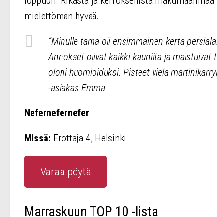
loppuun. Rikasta ja kerroksellista makumaailmaa ki
mielettömän hyvää.
“Minulle tämä oli ensimmäinen kerta persiala
Annokset olivat kaikki kauniita ja maistuivat t
oloni huomioiduksi. Pisteet vielä martinikärry
-asiakas Emma
Nefernefernefer
Missä:
Erottaja 4, Helsinki
Varaa pöytä
Marraskuun TOP 10 -lista