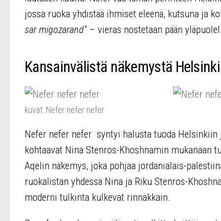
jossa ruoka yhdistää ihmiset eleenä, kutsuna ja 
sar migozarand”
– vieras nostetaan pään yläpuolel
Kansainvälistä näkemystä Helsinkiin
kuvat: Nefer nefer nefer
Nefer nefer nefer syntyi halusta tuoda Helsinkiin j
kohtaavat Nina Stenros-Khoshnamin mukanaan tuom
Aqelin näkemys, joka pohjaa jordanialais-palestiin
ruokalistan yhdessä Nina ja Riku Stenros-Khoshna
moderni tulkinta kulkevat rinnakkain.