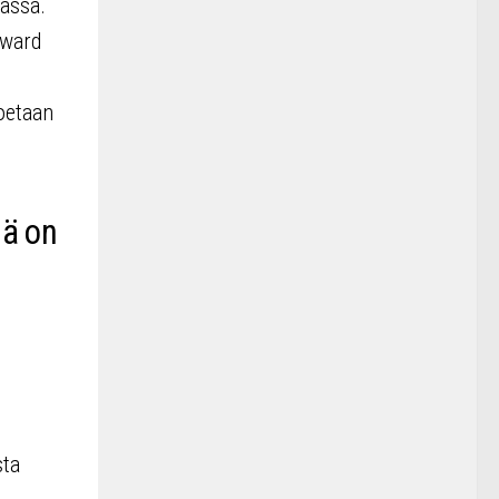
massa.
Award
koetaan
sä on
sta