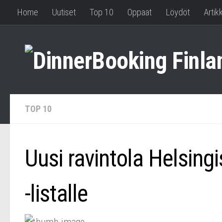
Home
Uutiset
Top 10
Oppaat
Löydöt
Artikk
TOP 10
Uusi ravintola Helsing
-listalle