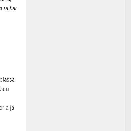
 ra bar
tolassa
Sara
ria ja