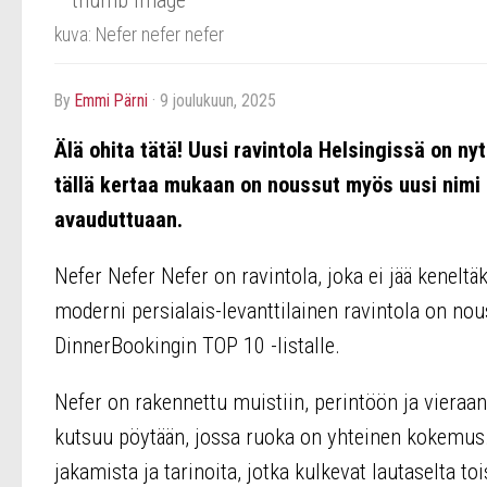
kuva: Nefer nefer nefer
by
Emmi Pärni
·
9 joulukuun, 2025
Älä ohita tätä! Uusi ravintola Helsingissä on nyt
tällä kertaa mukaan on noussut myös uusi nimi – 
avauduttuaan.
Nefer Nefer Nefer on ravintola, joka ei jää kenelt
moderni persialais-levanttilainen ravintola on n
DinnerBookingin TOP 10 -listalle.
Nefer on rakennettu muistiin, perintöön ja vieraa
kutsuu pöytään, jossa ruoka on yhteinen kokemus.
jakamista ja tarinoita, jotka kulkevat lautaselta to