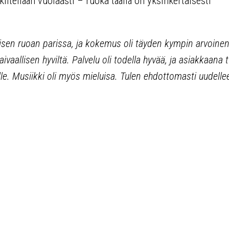
itellään vuolaasti – ruoka täällä on yksinkertaisesti
isen ruoan parissa, ja kokemus oli täyden kympin arvoinen
aivaallisen hyviltä. Palvelu oli todella hyvää, ja asiakkaana 
lle. Musiikki oli myös mieluisa. Tulen ehdottomasti uudelle