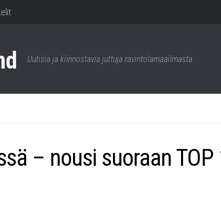
elit
Uutisia ja kiinnostavia juttuja ravintolamaailmasta
issä – nousi suoraan TOP