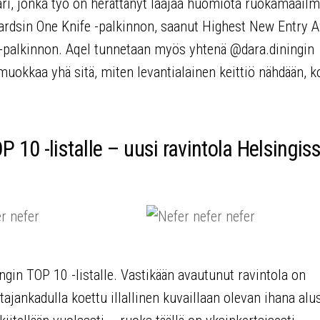
tari, jonka työ on herättänyt laajaa huomiota ruokamaail
rdsin One Knife -palkinnon, saanut Highest New Entry 
 -palkinnon. Aqel tunnetaan myös yhtenä @dara.diningin
muokkaa yhä sitä, miten levantialainen keittiö nähdään, 
 10 -listalle – uusi ravintola Helsingis
in TOP 10 -listalle. Vastikään avautunut ravintola on
ajankadulla koettu illallinen kuvaillaan olevan ihana alu