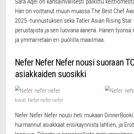
Sara Aqel on kansainvälisesti palkittu keittiömes
Hän on voittanut muun muassa The Best Chef Awa
2025 -tunnustuksen sekä Tatler Asian Rising Star
perustajista ja sen luovana äänenä. Hänen työnsä 
ja ymmärretään eri puolilla maailmaa.
Nefer Nefer Nefer nousi suoraan TOP
asiakkaiden suosikki
kuvat: Nefer nefer nefer
Nefer Nefer Nefer nousi heti mukaan DinnerBooking
hurmannut asiakkaat ensikäynnistä lähtien, ja Erott