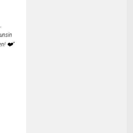
.
tunsin
en! ❤️”