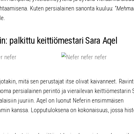
kohtaamisena. Kuten persialainen sanonta kuuluu:
“Mehman
le.
: palkittu keittiömestari Sara Aqel
otakin, mitä sen perustajat itse olivat kaivanneet. Ravin
a persialainen perintö ja vierailevan keittiömestarin 
alaisiin juuriin. Aqel on luonut Neferin ensimmäisen
min kanssa. Lopputuloksena on kokonaisuus, jossa histo