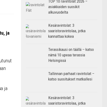
TOP 10 ravintolat 2026 –
asiakkaiden suosikit
alkuvuodelta
Kesäravintolat: 3
saaristoravintolaa, jotka
u, ja
kannattaa kokea
Terassikausi on täällä – katso
nämä 10 upeaa terassia
autunut
Helsingissä
aan
Tallinnan parhaat ravintolat –
katso suositukset matkallesi
a ja
Kesäravintolat: 3
saaristoravintolaa, jotka