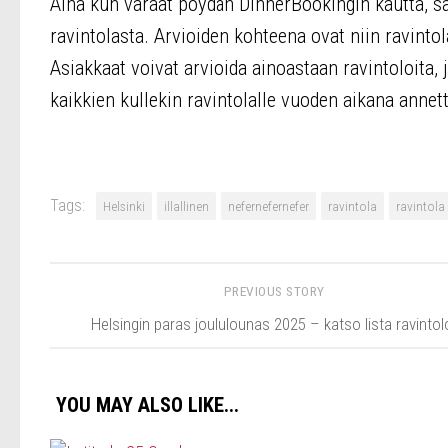
Aina kun varaat pöydän DinnerBookingin kautta, sa
ravintolasta. Arvioiden kohteena ovat niin ravintol
Asiakkaat voivat arvioida ainoastaan ravintoloita,
kaikkien kullekin ravintolalle vuoden aikana annet
Tags:
Helsinki
illallinen
nefernefernefer
ravintola
ravintola 
PREVIOUS STORY
Helsingin paras joululounas 2025 – katso lista ravintol
YOU MAY ALSO LIKE...