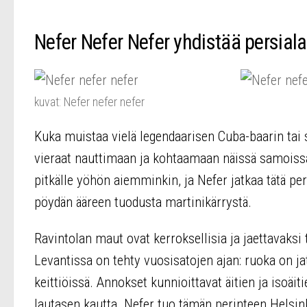
Nefer Nefer Nefer yhdistää persialai
kuvat: Nefer nefer nefer
Kuka muistaa vielä legendaarisen Cuba-baarin tai 
vieraat nauttimaan ja kohtaamaan näissä samoissa t
pitkälle yöhön aiemminkin, ja Nefer jatkaa tätä pe
pöydän ääreen tuodusta martinikärrystä.
Ravintolan maut ovat kerroksellisia ja jaettavaksi
Levantissa on tehty vuosisatojen ajan: ruoka on ja
keittiöissä. Annokset kunnioittavat äitien ja isoäit
lautasen kautta. Nefer tuo tämän perinteen Helsin