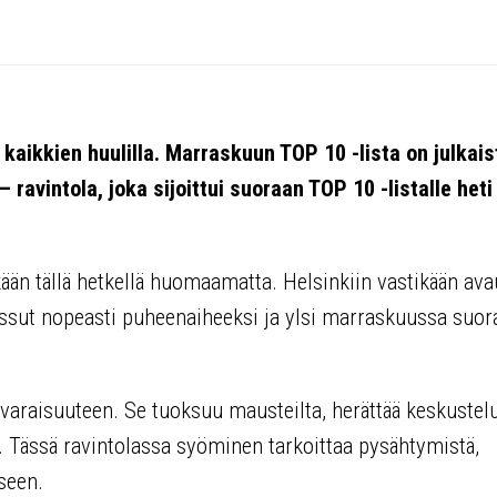
 kaikkien huulilla. Marraskuun TOP 10 -lista on julkaist
ravintola, joka sijoittui suoraan TOP 10 -listalle heti
äkään tällä hetkellä huomaamatta. Helsinkiin vastikään av
oussut nopeasti puheenaiheeksi ja ylsi marraskuussa suor
nvaraisuuteen. Se tuoksuu mausteilta, herättää keskustelu
 Tässä ravintolassa syöminen tarkoittaa pysähtymistä,
iseen.