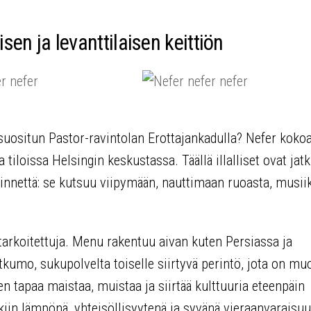
sen ja levanttilaisen keittiön
suositun Pastor-ravintolan Erottajankadulla? Nefer koko
iloissa Helsingin keskustassa. Täällä illalliset ovat jat
rinnettä: se kutsuu viipymään, nauttimaan ruoasta, musiik
 tarkoitettuja. Menu rakentuu aivan kuten Persiassa ja
tkumo, sukupolvelta toiselle siirtyvä perintö, jota on mu
ien tapaa maistaa, muistaa ja siirtää kulttuuria eteenpäin
kiin lämpönä, yhteisöllisyytenä ja syvänä vieraanvaraisuu