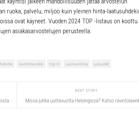
at käyntisi jälkeen mahdollisuuden jättää arvostelun
an ruoka, palvelu, miljöö kuin yleinen hinta-laatusuhdeki
 joissa ovat käyneet. Vuoden 2024 TOP -listaus on koottu
tujen asiakasarvostelujen perusteella.
helsinki
ravintolavinkki
top10
uusiravintola
uutuudet
NEXT STORY
oista
Missä juhlia uuttavuotta Helsingissä? Katso ravintolavink