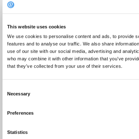
SicaPelle, Porvoo
Kuokkalan Kartano, Jyväskylä
Farouge, Helsinki
Golden Flower, Oulu
This website uses cookies
Arctic Restaurant, Rovaniemi
We use cookies to personalise content and ads, to provide s
HuuHaa Astro Bar & Bistro, Helsinki
Ravintola Jason, Helsinki
features and to analyse our traffic. We also share informatio
use of our site with our social media, advertising and analyti
who may combine it with other information that you’ve provid
Asiakasarvosteluista
that they’ve collected from your use of their services.
Aina kun varaat pöydän DinnerBookingin kautta, saat
käyntisi jälkeen mahdollisuuden jättää arvostelun
Consent
ravintolasta. Arvioiden kohteena ovat niin ravintolan ruoka,
Necessary
Selection
palvelu, miljöö kuin yleinen hinta-laatusuhdekin. Asiakkaat
voivat arvioida ainoastaan ravintoloita, joissa ovat käyneet.
Vuoden 2024 TOP -listaus on koottu kaikkien kullekin
Preferences
ravintolalle vuoden aikana annettujen asiakasarvostelujen
perusteella.
Statistics
Tags:
Helsinki
illallinen
jyväskylä
lounas
michelin-