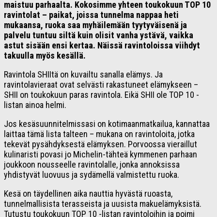
maistuu parhaalta. Kokosimme yhteen toukokuun TOP 10
ravintolat – paikat, joissa tunnelma nappaa heti
mukaansa, ruoka saa myhäilemään tyytyväisenä ja
palvelu tuntuu siltä kuin olisit vanha ystävä, vaikka
astut sisään ensi kertaa. Näissä ravintoloissa viihdyt
takuulla myös kesällä.
Ravintola SHIItä on kuvailtu sanalla elämys. Ja
ravintolavieraat ovat selvästi rakastuneet elämykseen –
SHII on toukokuun paras ravintola. Eikä SHII ole TOP 10 -
listan ainoa helmi.
Jos kesäsuunnitelmissasi on kotimaanmatkailua, kannattaa
laittaa tämä lista talteen – mukana on ravintoloita, jotka
tekevät pysähdyksestä elämyksen. Porvoossa vieraillut
kulinaristi povasi jo Michelin-tähteä kymmenen parhaan
joukkoon nousseelle ravintolalle, jonka annoksissa
yhdistyvät luovuus ja sydämellä valmistettu ruoka.
Kesä on täydellinen aika nauttia hyvästä ruoasta,
tunnelmallisista terasseista ja uusista makuelämyksistä.
Tutustu toukokuun TOP 10 -listan ravintoloihin ja poimi