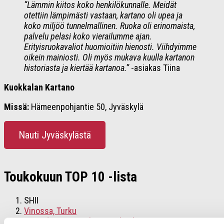
“Lämmin kiitos koko henkilökunnalle. Meidät
otettiin lämpimästi vastaan, kartano oli upea ja
koko miljöö tunnelmallinen. Ruoka oli erinomaista,
palvelu pelasi koko vierailumme ajan.
Erityisruokavaliot huomioitiin hienosti. Viihdyimme
oikein mainiosti. Oli myös mukava kuulla kartanon
historiasta ja kiertää kartanoa.”
-asiakas Tiina
Kuokkalan Kartano
Missä:
Hämeenpohjantie 50, Jyväskylä
Nauti Jyväskylästä
Toukokuun TOP 10 -lista
SHII
Vinossa, Turku
Latitude 25 – Omakase, Helsinki