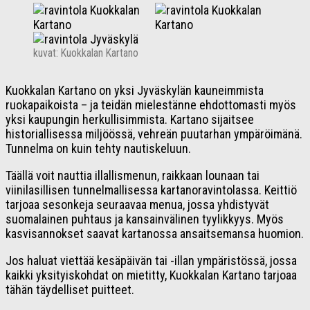
kuvat: Kuokkalan Kartano
Kuokkalan Kartano on yksi Jyväskylän kauneimmista
ruokapaikoista – ja teidän mielestänne ehdottomasti myös
yksi kaupungin herkullisimmista. Kartano sijaitsee
historiallisessa miljöössä, vehreän puutarhan ympäröimänä.
Tunnelma on kuin tehty nautiskeluun.
Täällä voit nauttia illallismenun, raikkaan lounaan tai
viinilasillisen tunnelmallisessa kartanoravintolassa. Keittiö
tarjoaa sesonkeja seuraavaa menua, jossa yhdistyvät
suomalainen puhtaus ja kansainvälinen tyylikkyys. Myös
kasvisannokset saavat kartanossa ansaitsemansa huomion.
Jos haluat viettää kesäpäivän tai -illan ympäristössä, jossa
kaikki yksityiskohdat on mietitty, Kuokkalan Kartano tarjoaa
tähän täydelliset puitteet.