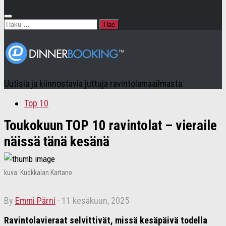
Haku:
Uutisia ja kiinnostavia juttuja ravintolamaailmasta
Top 10
Toukokuun TOP 10 ravintolat – vieraile
näissä tänä kesänä
kuva: Kuokkalan Kartano
by
Emmi Pärni
·
11 kesäkuun, 2025
Ravintolavieraat selvittivät, missä kesäpäivä todella