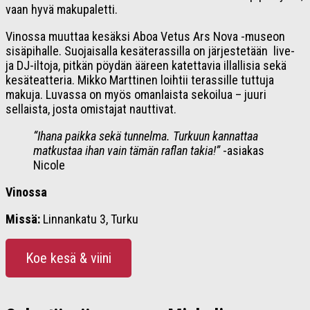
vaan hyvä makupaletti.
Vinossa muuttaa kesäksi Aboa Vetus Ars Nova -museon
sisäpihalle. Suojaisalla kesäterassilla on järjestetään live-
ja DJ-iltoja, pitkän pöydän ääreen katettavia illallisia sekä
kesäteatteria. Mikko Marttinen loihtii terassille tuttuja
makuja. Luvassa on myös omanlaista sekoilua – juuri
sellaista, josta omistajat nauttivat.
“Ihana paikka sekä tunnelma. Turkuun kannattaa
matkustaa ihan vain tämän raflan takia!”
-asiakas
Nicole
Vinossa
Missä:
Linnankatu 3, Turku
Koe kesä & viini