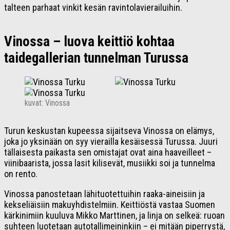
talteen parhaat vinkit kesän ravintolavierailuihin.
Vinossa – luova keittiö kohtaa
taidegallerian tunnelman Turussa
kuvat: Vinossa
Turun keskustan kupeessa sijaitseva Vinossa on elämys,
joka jo yksinään on syy vierailla kesäisessä Turussa. Juuri
tällaisesta paikasta sen omistajat ovat aina haaveilleet –
viinibaarista, jossa lasit kilisevät, musiikki soi ja tunnelma
on rento.
Vinossa panostetaan lähituotettuihin raaka-aineisiin ja
kekseliäisiin makuyhdistelmiin. Keittiöstä vastaa Suomen
kärkinimiin kuuluva Mikko Marttinen, ja linja on selkeä: ruoan
suhteen luotetaan autotallimeininkiin – ei mitään piperrystä,