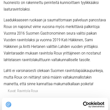
huoneisto on rakennettu perinteitä kunnioittaen tyylikkääksi
laaturavintolaksi.
Laadukkaaseen ruokaan ja saumattomaan palveluun panostava
Roux on napsinut viime vuosina myös merkittäviä palkintoja:
Vuonna 2016 Suomen Gastronominen seura valitsi paikan
Vuoden ravintolaksi ja vuonna 2019 Kati Häkkinen, Sami
Häkkinen ja Antti Hietanen valittiin Lahden vuoden yrittäjiksi.
Valintaraadin mukaan ravintola Roux yrittäjineen on nostanut
lahtelaisen ravintolakulttuurin valtakunnalliselle tasolle.
Lahti ei varsinaisesti olekaan Suomen ravintolapääkaupunkeja,
mutta Roux on niittänyt siinä määrin valtakunnallistakin
mainetta, että sinne kannattaa makumatkallaan poiketa!
Kuvat: Ravintola Roux
Varaa pöytä Rouxista!