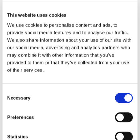
This website uses cookies
Heinäkuun TOP 10 -ravintolat
We use cookies to personalise content and ads, to
provide social media features and to analyse our traffic.
Aurora Estate, Ylläsjärvi
➜
We also share information about your use of our site with
Ravintola Roux, Lahti
➜
our social media, advertising and analytics partners who
Ravintola Saslik, Helsinki
➜
may combine it with other information that you’ve
Palace Restaurant, Helsinki
➜
provided to them or that they’ve collected from your use
Kultá Kitchen & Bar, Helsinki
➜
of their services.
Gallá Kitchen & Bar, Kuopio
➜
Ravintola Smör, Turku
➜
Consent
Shinobi, Helsinki
➜
Necessary
Selection
Roja, Kokkola
➜
Ravintola Savoy, Helsinki
➜
Preferences
Miten TOP 10 -listaus muodostuu?
Statistics