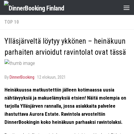
TOP 10
Ylläsjärveltä löytyy ykkönen – heinäkuun
parhaiten arvioidut ravintolat ovat tässä
by
DinnerBooking
·
12 elokuun, 2021
Heinäkuussa matkustettiin jälleen kotimaassa uusia
nähtävyyksiä ja makuelämyksiä etsien! Näitä molempia on
tarjolla Ylläsjärven rannalla, jossa asiakkaita palvelee
ihastuttava Aurora Estate. Ravintola arvosteltiin
DinnerBookingin koko heinäkuun parhaaksi ravintolaksi.