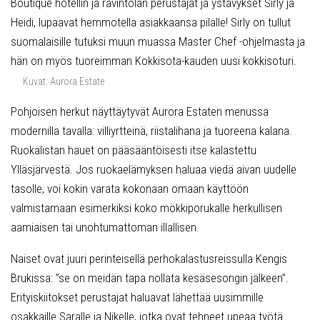
Boutique hotellin ja ravintolan perustajat ja ystävykset Sirly ja
Heidi, lupaavat hemmotella asiakkaansa pilalle! Sirly on tullut
suomalaisille tutuksi muun muassa Master Chef -ohjelmasta ja
hän on myös tuoreimman Kokkisota-kauden uusi kokkisoturi.
Kuvat: Aurora Estate
Pohjoisen herkut näyttäytyvät Aurora Estaten menussa
modernilla tavalla: villiyrtteinä, riistalihana ja tuoreena kalana.
Ruokalistan hauet on pääsääntöisesti itse kalastettu
Ylläsjärvestä. Jos ruokaelämyksen haluaa viedä aivan uudelle
tasolle, voi kokin varata kokonaan omaan käyttöön
valmistamaan esimerkiksi koko mökkiporukalle herkullisen
aamiaisen tai unohtumattoman illallisen.
Naiset ovat juuri perinteisellä perhokalastusreissulla Kengis
Brukissa: ”se on meidän tapa nollata kesäsesongin jälkeen”.
Erityiskiitokset perustajat haluavat lähettää uusimmille
osakkaille Saralle ja Nikelle, jotka ovat tehneet upeaa työtä