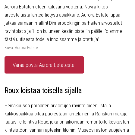
Aurora Estaten eteen kuluvana vuotena. Nöyrä kiitos
arvosteluista lähtee tietysti asiakkaille. Aurora Estate lupaa
jatkaa samaan malliin! Dinnerbookingin parhaiten arvostellut
ravintolat sija 1. on kuluneen kesän piste iin päälle: ”olemme
tästä uutisesta todella innoissamme ja otettuja”.
Kuva: Aurora Estate
Varaa pöytä Aurora Estatesta!
Roux loistaa toisella sijalla
Heinäkuussa parhaiten arvioitujen ravintoloiden listalla
kakkospaikkaa pitää puolestaan lahtelainen ja Ranskan makuja
lautasille loihtiva Roux, joka on aikoinaan remontoitu keskustan
kiinteistöön, vanhan apteekin tiloihin. Museoviraston suojelema