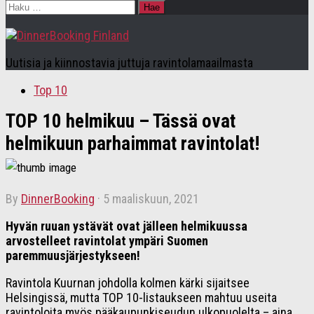
Haku:
Uutisia ja kiinnostavia juttuja ravintolamaailmasta
Top 10
TOP 10 helmikuu – Tässä ovat
helmikuun parhaimmat ravintolat!
by
DinnerBooking
·
5 maaliskuun, 2021
Hyvän ruuan ystävät ovat jälleen helmikuussa
arvostelleet ravintolat ympäri Suomen
paremmuusjärjestykseen!
Ravintola Kuurnan johdolla kolmen kärki sijaitsee
Helsingissä, mutta TOP 10-listaukseen mahtuu useita
ravintoloita myös pääkaupunkiseudun ulkopuolelta – aina