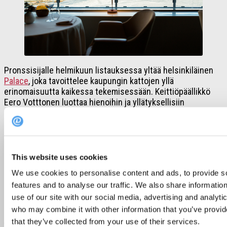
Pronssisijalle helmikuun listauksessa yltää helsinkiläinen
Palace
, joka tavoittelee kaupungin kattojen yllä
erinomaisuutta kaikessa tekemisessään. Keittiöpäällikkö
Eero Votttonen luottaa hienoihin ja yllätyksellisiin
pohjoismaisiin makuelämyksiin.
2. Ora
This website uses cookies
We use cookies to personalise content and ads, to provide s
Sasu Laukkosen ja tiimin luotsaama helsinkiläinen
Ora
features and to analyse our traffic. We also share informatio
luottaa eettisiin, puhtaisiin ja paikallisiin raaka-aineisiin.
use of our site with our social media, advertising and analyti
Osaavissa käsissä annokset taipuvat myös upeaan viiden
who may combine it with other information that you’ve provid
ruokalajin take away -menukokonaisuudeksi. Kotikokkien
that they’ve collected from your use of their services.
tehtäväksi jää vain annosten lämmittäminen ja esillepano –