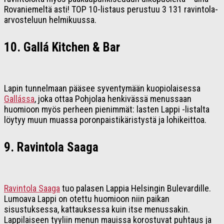
Rovaniemeltä asti! TOP 10-listaus perustuu 3 131 ravintola-
arvosteluun helmikuussa.
10. Gallá Kitchen & Bar
Lapin tunnelmaan pääsee syventymään kuopiolaisessa
Gallássa
, joka ottaa Pohjolaa henkivässä menussaan
huomioon myös perheen pienimmät: lasten Lappi -listalta
löytyy muun muassa poronpaistikäristystä ja lohikeittoa.
9. Ravintola Saaga
Ravintola Saaga
tuo palasen Lappia Helsingin Bulevardille.
Lumoava Lappi on otettu huomioon niin paikan
sisustuksessa, kattauksessa kuin itse menussakin.
Lappilaiseen tyyliin menun mauissa korostuvat puhtaus ja