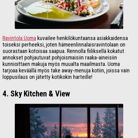
Ravintola Uoma
kuvailee henkilökuntaansa asiakkaidensa
toiseksi perheeksi, joten hämeenlinnalaisravintolaan on
suorastaan kotoisaa saapua. Rennolla fiiliksellä kokatut
annokset pohjautuvat pohjoismaisiin raaka-aineisiin
kunnioittaen makuja myös muualta maailmasta. Uoma
tarjoaa keväällä myös take away-menuja kotiin, joissa vain
loppusilaus on jätetty kotikokin harteille!
4. Sky Kitchen & View