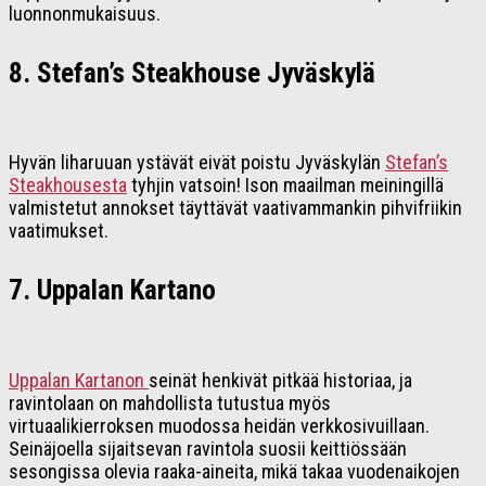
luonnonmukaisuus.
8. Stefan’s Steakhouse Jyväskylä
Hyvän liharuuan ystävät eivät poistu Jyväskylän
Stefan’s
Steakhousesta
tyhjin vatsoin! Ison maailman meiningillä
valmistetut annokset täyttävät vaativammankin pihvifriikin
vaatimukset.
7. Uppalan Kartano
Uppalan Kartanon
seinät henkivät pitkää historiaa, ja
ravintolaan on mahdollista tutustua myös
virtuaalikierroksen muodossa heidän verkkosivuillaan.
Seinäjoella sijaitsevan ravintola suosii keittiössään
sesongissa olevia raaka-aineita, mikä takaa vuodenaikojen