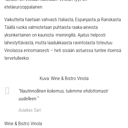
eteläeurooppalainen.
Vaikutteita haetaan vahvasti Italiasta, Espanjasta ja Ranskasta.
Täällä ruoka valmistetaan puhtaista raaka-aineista
yksinkertainen on kaunista -meiningillä. Ajatus helposti
lähestyttävästä, mutta laadukkaasta ravintolasta toteutuu
Vinolassa erinomaisesti – heti sisään astuessa tuntee itsensä
tervetulleeksi.
Kuva: Wine & Bistro Vinola
“Nautinnollinen kokemus, tulemme ehdottomasti
uudelleen.”
Asiakas Sari
Wine & Bistro Vinola