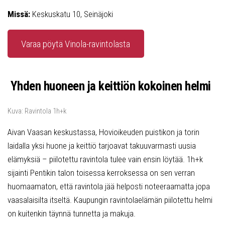
Missä:
Keskuskatu 10, Seinäjoki
Varaa pöytä Vinola-ravintolasta
Yhden huoneen ja keittiön kokoinen helmi
Kuva: Ravintola 1h+k
Aivan Vaasan keskustassa, Hovioikeuden puistikon ja torin
laidalla yksi huone ja keittiö tarjoavat takuuvarmasti uusia
elämyksiä – piilotettu ravintola tulee vain ensin löytää. 1h+k
sijainti Pentikin talon toisessa kerroksessa on sen verran
huomaamaton, että ravintola jää helposti noteeraamatta jopa
vaasalaisilta itseltä. Kaupungin ravintolaelämän piilotettu helmi
on kuitenkin täynnä tunnetta ja makuja.