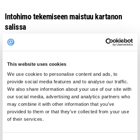
Intohimo tekemiseen maistuu kartanon
salissa
Kuva: Kuokkalan Kartano
Kuokkalan Kartanon on onnistunut tavoitteessaan: suojeltu
kartano on herkullinen kohde, minne halutaan matkustaa
This website uses cookies
kauempaakin. Historiallinen ympäristö on jo itsessään
We use cookies to personalise content and ads, to
vierailemisen arvoinen, mutta huippuluokan kokemukset
provide social media features and to analyse our traffic.
ruoasta ja palvelusta nostavat elämyksen aivan uudelle tasolle.
We also share information about your use of our site with
our social media, advertising and analytics partners who
Täällä herkullisuus ja laadukkuus määrittelevät käytettäviä
may combine it with other information that you’ve
raaka-aineita enemmän kuin maantieteellinen sijainti. Menussa
provided to them or that they’ve collected from your use
saattaa esimerkiksi uida sulassa sovussa kotimaiset järvikalat
of their services.
ja norjalainen vaellusturska.
“Ihana nähdä intohimoisia alan ammattilaisia työssään ja