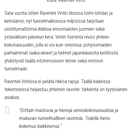
Sata vuotta sitten Ravinteli Vintin tiloissa toimi tehdas ja
kehräämö, nyt tunnelmallisessa miljöössä tarjotaan
unohtumattomia illallisia erinomaisten juomien sekä
ystävällisen palvelun kera. Vintin toiminta nivoo yhteen
kokonaisuuden, jolla ei voi kuin onnistua: pohjoismaiden
parhaimmat raaka-aineet ja helmet japanilaisesta keittiöstä
yhdistyvät täällä intohimoiseen tiimiin sekä rentoon
tunnelmaan.
Ravinteli Vintissä ei pelätä rikkoa rajoja. Täällä kaikessa
tekemisessä heijastuu yhteinen tavoite: tärkeintä on tyytyväinen
asiakas.
“Erittäin maistuvia ja hienoja annoskokonaisuuksia ja
mukavan tunnelmallinen ravintola. Todella hieno
kokemus kaikkinensa.”