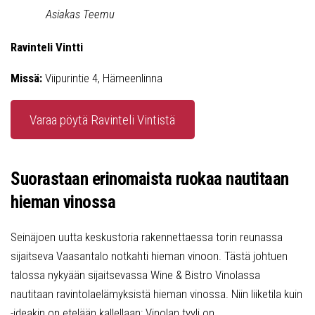
Asiakas Teemu
Ravinteli Vintti
Missä:
Viipurintie 4, Hämeenlinna
Varaa pöytä Ravinteli Vintistä
Suorastaan erinomaista ruokaa nautitaan
hieman vinossa
Seinäjoen uutta keskustoria rakennettaessa torin reunassa
sijaitseva Vaasantalo notkahti hieman vinoon. Tästä johtuen
talossa nykyään sijaitsevassa Wine & Bistro Vinolassa
nautitaan ravintolaelämyksistä hieman vinossa. Niin liiketila kuin
-ideakin on etelään kallellaan: Vinolan tyyli on