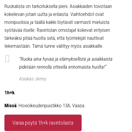
Ruokalista on tarkoituksella pieni. Asiakkaiden toivotaan
kokeilevan jotain uutta ja erilaista. Vaihtoehdot ovat
monipuolisia ja täällä kaikki löytävät varmasti mieluista
syötävää itselle. Ravintolan omistajat kokevat erityisen
tärkeäksi pitää huolta siitä, että työntekijät nauttivat
tekemästään. Tämä tunne välittyy myös asiakkaille.
“Ruoka aina hyvää ja elämyksellistä ja asiakkaista
pidetään rennolla otteella erinomaista huolta!”
Asiakas Jenny
1h+k
Missä
: Hovioikeudenpuistikko 13A, Vaasa
Varaa pöytä 1h+k ravintolasta