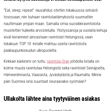
“Eat, sleep, repeat” -lausahdus otettiin lokakuussa selvästi
tosissaan, niin tiuhaan ravintolaelämyksistä suunnattiin
nauttimaan ympäri maan. Samalla omia suosikkiravintoloita
muistettiin huikeilla arvosteluilla. Ylistyssanoja ja vuolaita kehuja
eivät keränneet ainoastaan ravintolat Helsingissä, vaan
lokakuun TOP 10 -listalle mahtuu useita ravintoloita
pääkaupunkiseudun ulkopuolelta.
Kirkkain kärkinimi on tuttu:
ravintola Oran
johdolla listalla on
kolme muuta ravintolaa Helsingistä sekä ravintolat Seinäjoelta,
Hämeenlinnasta, Vaasasta, Jyväskylästä ja Raumalta. Minne
päin Suomea sinä suuntaat seuraavaksi syömään?
Ullakolta lähtee aina tyytyväinen asiakas
Kuva: Ravinteli Vintti