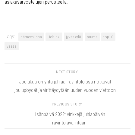
asiakasarvostelujen perusteella.
Tags:
hämeenlinna
Helsinki
jyväskylä
rauma
top10
vaasa
NEXT STORY
Joulukuu on yhtä juhlaa: ravintoloissa notkuvat
joulupöydät ja virittäydytään uuden vuoden viettoon
PREVIOUS STORY
Isänpäivä 2022: vinkkejä juhlapäivän
ravintolavalintaan