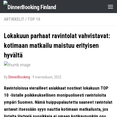
ARTIKKELIT
/
TOP 10
Lokakuun parhaat ravintolat vahvistavat:
kotimaan matkailu maistuu erityisen
hyvältä
by
DinnerBooking
·
9 marraskuun, 2022
Ravintoloissa vierailleet asiakkaat nostivat lokakuun TOP
10 -listalle poikkeuksellisen monipuolisesti ravintoloita
ympäri Suomen. Nämä huippupalautetta saaneet ravintolat
antavat itsessään syyn nauttia kotimaan matkailusta, jos
listalta löytyviä suosikkeja ei omaan kotikaupunkiin osu.