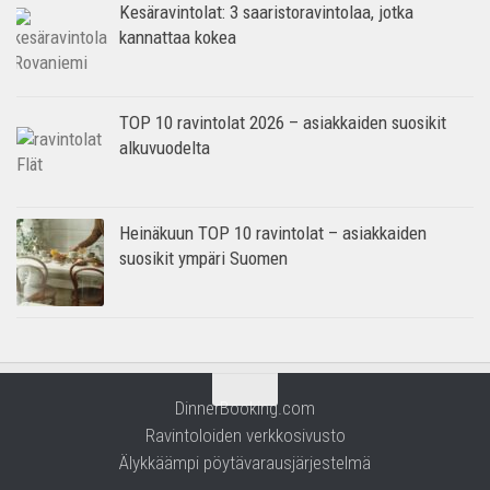
Kesäravintolat: 3 saaristoravintolaa, jotka
kannattaa kokea
TOP 10 ravintolat 2026 – asiakkaiden suosikit
alkuvuodelta
Heinäkuun TOP 10 ravintolat – asiakkaiden
suosikit ympäri Suomen
DinnerBooking.com
Ravintoloiden verkkosivusto
Älykkäämpi pöytävarausjärjestelmä