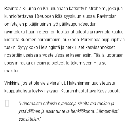
Ravintola Kuurna on Kruununhaan kätketty bistrohelmi, joka juhli
kunnioitettavaa 18-vuoden ikää syyskuun alussa. Ravintolan
omistajien pitkäjänteinen työ pääkaupunkiseudun
ravintolakulttuurin eteen on tuottanut tulosta ja ravintola kuuluu
kiistatta Suomen parhaimpien joukkoon. Parempaa pippuripihviä
tuskin löytyy koko Helsingistä ja herkulliset kasvisannokset
nostettiin useissa arvosteluissa erikseen esiin. Täällä luotetaan
upeisiin raaka-aineisiin ja pieteetillä tekemiseen – ja se
maistuu.
Vinkkinä, jos et ole vielä vieraillut: Hakaniemen uudistetusta
kauppahallista löytyy nykyään Kuuran ihastuttava Kasvispuoti.
“Erinomaista erilaisia nyansseja sisältävää ruokaa ja
ystävällinen ja asiantunteva henkilökunta. Lämpimästi
suosittelen.”