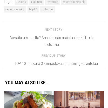
Tags:
Helsinki
illallinen
ravintola
ravintola helsinki
ravintolavinkki
top10
uutuudet
NEXT STORY
Vieraita ulkomailta? Anna heidän maistaa herkullisinta
Helsinkiä!
PREVIOUS STORY
TOP 10: mukana 3 kiinnostavaa fine dining -ravintolaa
YOU MAY ALSO LIKE...