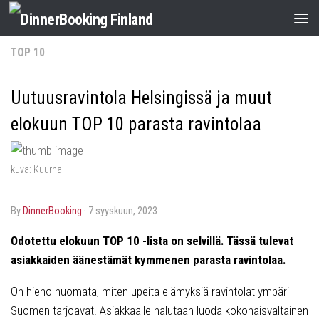
TOP 10
Uutuusravintola Helsingissä ja muut
elokuun TOP 10 parasta ravintolaa
kuva: Kuurna
by
DinnerBooking
·
7 syyskuun, 2023
Odotettu elokuun TOP 10 -lista on selvillä. Tässä tulevat
asiakkaiden äänestämät kymmenen parasta ravintolaa.
On hieno huomata, miten upeita elämyksiä ravintolat ympäri
Suomen tarjoavat. Asiakkaalle halutaan luoda kokonaisvaltainen