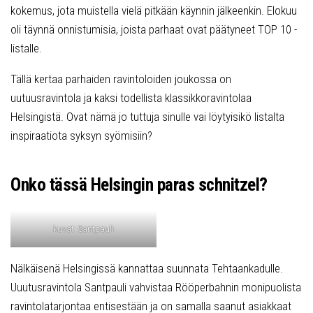
kokemus, jota muistella vielä pitkään käynnin jälkeenkin. Elokuu
oli täynnä onnistumisia, joista parhaat ovat päätyneet TOP 10 -
listalle.
Tällä kertaa parhaiden ravintoloiden joukossa on
uutuusravintola ja kaksi todellista klassikkoravintolaa
Helsingistä. Ovat nämä jo tuttuja sinulle vai löytyisikö listalta
inspiraatiota syksyn syömisiin?
Onko tässä Helsingin paras schnitzel?
kuvat: Santpauli
Nälkäisenä Helsingissä kannattaa suunnata Tehtaankadulle.
Uuutusravintola Santpauli vahvistaa Rööperbahnin monipuolista
ravintolatarjontaa entisestään ja on samalla saanut asiakkaat