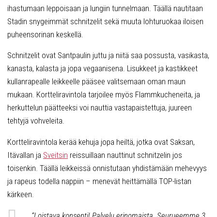
ihastumaan leppoisaan ja lungiin tunnelmaan. Täällä nautitaan
Stadin snygeimmät schnitzelit sekä muuta lohturuokaa iloisen
puheensorinan keskellä.
Schnitzelit ovat Santpaulin juttu ja niitä saa possusta, vasikasta,
kanasta, kalasta ja jopa vegaanisena. Lisukkeet ja kastikkeet
kullanrapealle leikkeelle pääsee valitsemaan oman maun
mukaan. Kortteliravintola tarjoilee myös Flammkucheneita, ja
herkuttelun päätteeksi voi nauttia vastapaistettuja, juureen
tehtyjä vohveleita.
Kortteliravintola kerää kehuja jopa heiltä, jotka ovat Saksan,
Itävallan ja
Sveitsin
reissuillaan nauttinut schnitzelin jos
toisenkin. Täällä leikkeissä onnistutaan yhdistämään mehevyys
ja rapeus todella nappiin – menevät heittämällä TOP-listan
kärkeen.
“Loistava konsepti! Palvelu erinomaista. Seurueemme 3