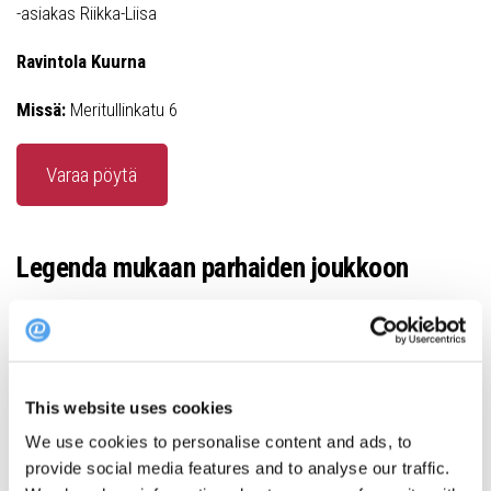
-asiakas Riikka-Liisa
Ravintola Kuurna
Missä:
Meritullinkatu 6
Varaa pöytä
Legenda mukaan parhaiden joukkoon
kuvat: Oiva
Kallion sydämessä on jo talvisodan ajoista lähtien toiminut
This website uses cookies
ravintola Oiva, tuo helsinkiläinen legenda. Ravintola kunnioittaa
We use cookies to personalise content and ads, to
vanhaa stadilaista ravintolakulttuuria tuoden sen onnistuneesti
provide social media features and to analyse our traffic.
tähän päivään. Tätä mieltä olivat myös ravintolassa vierailleet