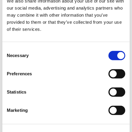
We also share information about your use of our site with
asiakkaat, jotka nostivat Oivan maan suosituimpien joukkoon
our social media, advertising and analytics partners who
elokuussa.
may combine it with other information that you’ve
provided to them or that they’ve collected from your use
Täällä nautit lounaaksi maistuvaa kotiruokaa ja iltaisin à la carte
of their services.
-listalta löytyy todellisia klassikkoannoksia kuten Lohikeitto,
Kuhaa Marskin tapaan ja Metsästäjänleipä. Oivassa brunssin
Consent
suosio on yllättänyt jopa ravintolan työntekijät. Vuodesta
Necessary
Selection
toiseen brunssipöytä vetää ravintolan pöydät täyteen ja
oikeutetusti Oivan brunssi on valittu koko Suomen toiseksi
Preferences
parhaaksi.
“Ensimmäinen käynti Oiva-ravintolassa, valitsin brunssin
Statistics
suositusten perusteella. Olemme erittäin tyytyväisiä;
rento tunnelma, brunssin tuotevalikoima monipuolinen ja
Marketing
maistuva. Ehdottomasti hintansa väärti!”
-asiakas Eveliina