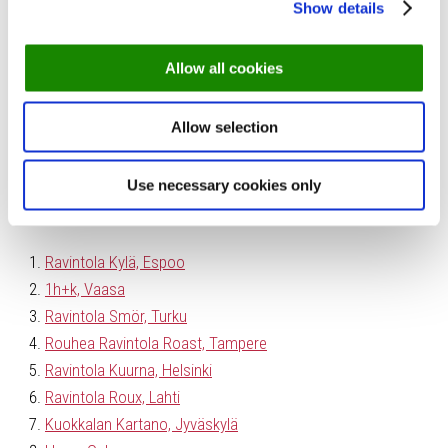
Show details
Ravintola Oiva
Missä:
Porthaninkatu 5
Allow all cookies
Varaa pöytä
Allow selection
Use necessary cookies only
Elokuun TOP 10-lista
Ravintola Kylä, Espoo
1h+k, Vaasa
Ravintola Smör, Turku
Rouhea Ravintola Roast, Tampere
Ravintola Kuurna, Helsinki
Ravintola Roux, Lahti
Kuokkalan Kartano, Jyväskylä