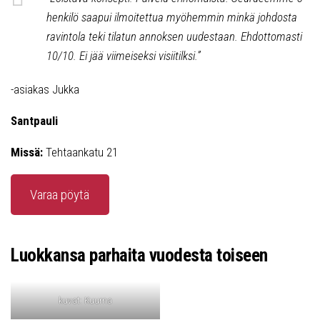
henkilö saapui ilmoitettua myöhemmin minkä johdosta
ravintola teki tilatun annoksen uudestaan. Ehdottomasti
10/10. Ei jää viimeiseksi visiitilksi.”
-asiakas Jukka
Santpauli
Missä:
Tehtaankatu 21
Varaa pöytä
Luokkansa parhaita vuodesta toiseen
kuvat: Kuurna