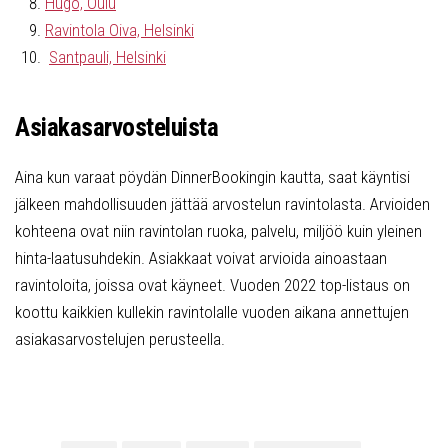
Hugo, Oulu
Ravintola Oiva, Helsinki
Santpauli, Helsinki
Asiakasarvosteluista
Aina kun varaat pöydän DinnerBookingin kautta, saat käyntisi
jälkeen mahdollisuuden jättää arvostelun ravintolasta. Arvioiden
kohteena ovat niin ravintolan ruoka, palvelu, miljöö kuin yleinen
hinta-laatusuhdekin. Asiakkaat voivat arvioida ainoastaan
ravintoloita, joissa ovat käyneet. Vuoden 2022 top-listaus on
koottu kaikkien kullekin ravintolalle vuoden aikana annettujen
asiakasarvostelujen perusteella.