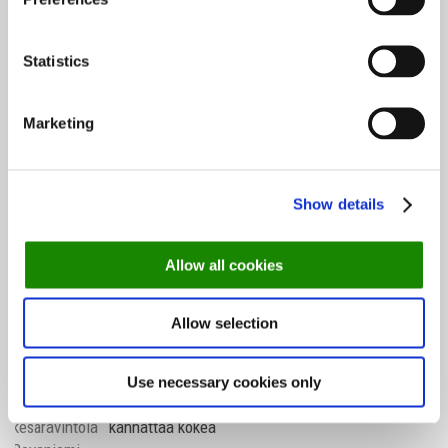
TOP 10 ravintolat 2026 – asiakkaiden suosikit
alkuvuodelta
Statistics
Kesäravintolat: 3 saaristoravintolaa, jotka
Marketing
kannattaa kokea
Terassikausi on täällä – katso nämä 10 upeaa
Show details
terassia Helsingissä
Allow all cookies
Tallinnan parhaat ravintolat – katso suositukset
Allow selection
matkallesi
Use necessary cookies only
Kesäravintolat: 3 saaristoravintolaa, jotka
kannattaa kokea