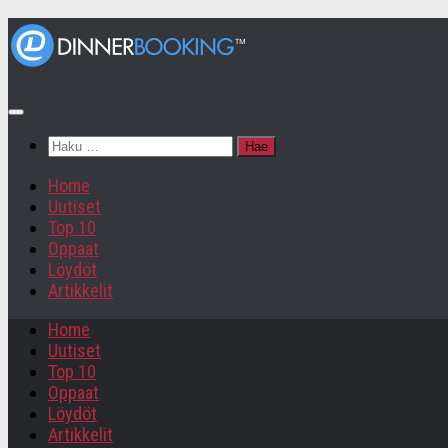
Haku:
Home
Uutiset
Top 10
Oppaat
Löydöt
Artikkelit
Home
Uutiset
Top 10
Oppaat
Löydöt
Artikkelit