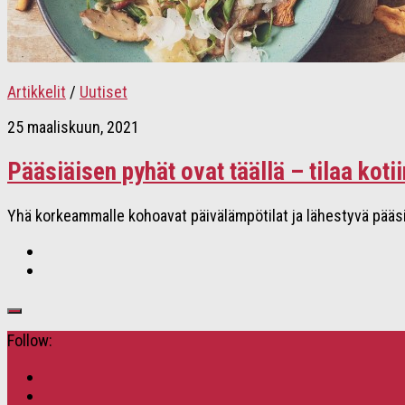
Artikkelit
/
Uutiset
25 maaliskuun, 2021
Pääsiäisen pyhät ovat täällä – tilaa kot
Yhä korkeammalle kohoavat päivälämpötilat ja lähestyvä pääsi
Follow: