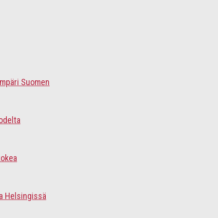
 ympäri Suomen
odelta
kokea
a Helsingissä