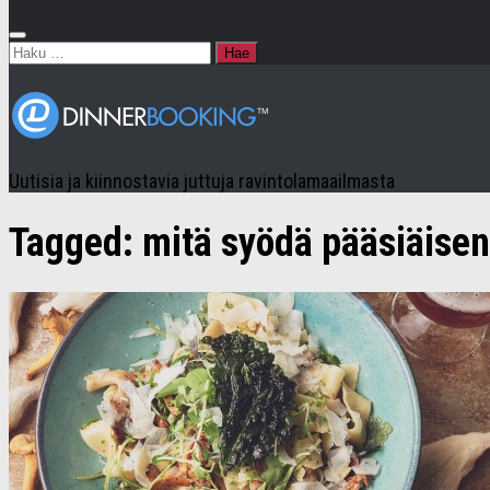
Haku:
Uutisia ja kiinnostavia juttuja ravintolamaailmasta
Tagged:
mitä syödä pääsiäise