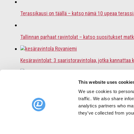
Terassikausi on täällä – katso nämä 10 upeaa terassi
Tallinnan parhaat ravintolat – katso suositukset matk
Kesäravintolat: 3 saaristoravintolaa, jotka kannattaa 
This website uses cookie
TOP 10 ravintolat 2026 – asiakkaiden suosikit alkuvu
We use cookies to personal
traffic. We also share info
analytics partners who may
Heinäkuun TOP 10 ravintolat – asiakkaiden suosikit
they’ve collected from your
DinnerBooking.com
Ravintoloiden verkkosivusto
Älykkäämpi pöytävarausjärjestelmä