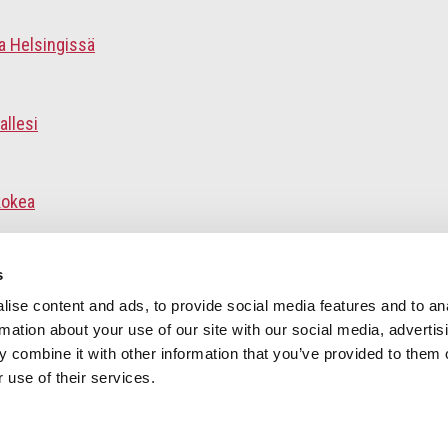
a Helsingissä
allesi
kokea
s
odelta
ise content and ads, to provide social media features and to an
rmation about your use of our site with our social media, advertis
 combine it with other information that you’ve provided to them o
 ympäri Suomen
 use of their services.