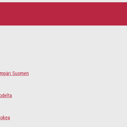
 ympäri Suomen
odelta
kokea