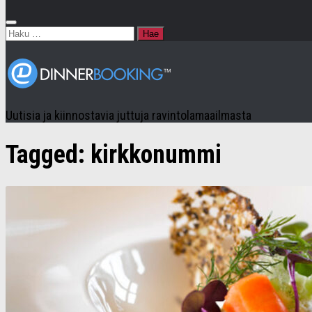
Haku:
Uutisia ja kiinnostavia juttuja ravintolamaailmasta
Tagged:
kirkkonummi