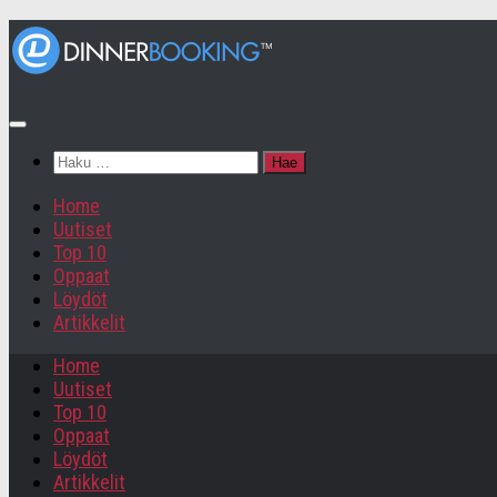
Haku:
Home
Uutiset
Top 10
Oppaat
Löydöt
Artikkelit
Home
Uutiset
Top 10
Oppaat
Löydöt
Artikkelit