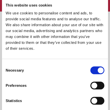
FOLLOW:
This website uses cookies
We use cookies to personalise content and ads, to
provide social media features and to analyse our traffic.
We also share information about your use of our site with
our social media, advertising and analytics partners who
Heinäkuun TOP 10 ravintolat – asiakkaiden
may combine it with other information that you’ve
suosikit ympäri Suomen
provided to them or that they’ve collected from your use
of their services.
TOP 10 ravintolat 2026 – asiakkaiden suosikit
Consent
alkuvuodelta
Necessary
Selection
Preferences
Kesäravintolat: 3 saaristoravintolaa, jotka
kannattaa kokea
Statistics