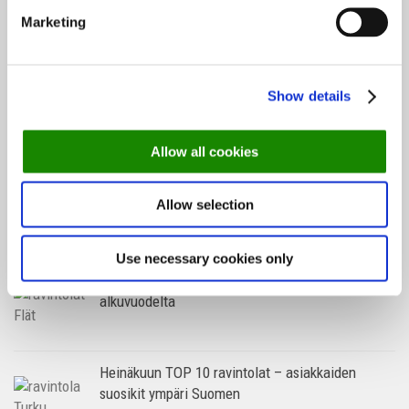
Terassikausi on täällä – katso nämä 10 upeaa
Marketing
terassia Helsingissä
Tallinnan parhaat ravintolat – katso suositukset
Show details
matkallesi
Allow all cookies
Kesäravintolat: 3 saaristoravintolaa, jotka
Allow selection
kannattaa kokea
Use necessary cookies only
TOP 10 ravintolat 2026 – asiakkaiden suosikit
alkuvuodelta
Heinäkuun TOP 10 ravintolat – asiakkaiden
suosikit ympäri Suomen