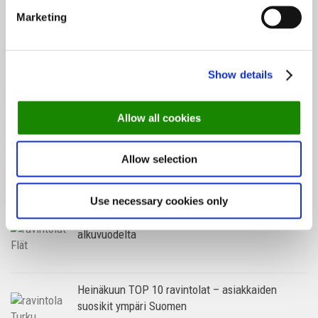
Terassikausi on täällä – katso nämä 10 upeaa
Marketing
terassia Helsingissä
Tallinnan parhaat ravintolat – katso suositukset
Show details
matkallesi
Allow all cookies
Kesäravintolat: 3 saaristoravintolaa, jotka
Allow selection
kannattaa kokea
Use necessary cookies only
TOP 10 ravintolat 2026 – asiakkaiden suosikit
alkuvuodelta
Heinäkuun TOP 10 ravintolat – asiakkaiden
suosikit ympäri Suomen