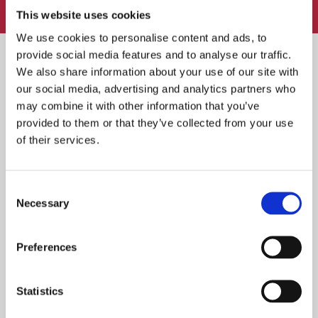
FOLLOW:
This website uses cookies
We use cookies to personalise content and ads, to
provide social media features and to analyse our traffic.
We also share information about your use of our site with
our social media, advertising and analytics partners who
Heinäkuun TOP 10 ravintolat – asiakkaiden
may combine it with other information that you’ve
suosikit ympäri Suomen
provided to them or that they’ve collected from your use
of their services.
TOP 10 ravintolat 2026 – asiakkaiden suosikit
Consent
alkuvuodelta
Necessary
Selection
Preferences
Kesäravintolat: 3 saaristoravintolaa, jotka
kannattaa kokea
Statistics